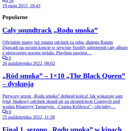
16
19 maja 2015, 18:43
Popularne
Cały soundtrack „Rodu smoka”
Oficjalnie mamy już ostatni odcinek za sobą, dlatego Ramin
Djawadi na swoim koncie w serwisie Spotify udostępnił cały album
z pierwszego sezonu serialu. Playlista zawiera…
0
26 października 2022, 08:02
„Ród smoka” – 1×10 „The Black Queen”
– dyskusja
Pierwszy sezon „Rodu smoka” dobiegł końca! Jak wskazuje sam
tytuł, finałowy odcinek skupił się na stronnictwie Czarnych pod
wodzą Rhaenyry Targaryen. „Czarna Królowa” - oficjalny…
0
25 października 2022, 11:28
Finał 1. sezonu „Rodu smoka” w kinach