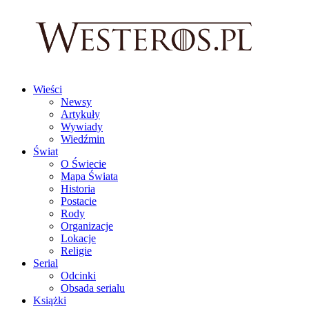
Wieści
Newsy
Artykuły
Wywiady
Wiedźmin
Świat
O Świecie
Mapa Świata
Historia
Postacie
Rody
Organizacje
Lokacje
Religie
Serial
Odcinki
Obsada serialu
Książki