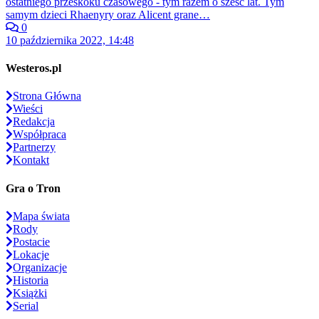
ostatniego przeskoku czasowego - tym razem o sześć lat. Tym
samym dzieci Rhaenyry oraz Alicent grane…
0
10 października 2022, 14:48
Westeros.pl
Strona Główna
Wieści
Redakcja
Współpraca
Partnerzy
Kontakt
Gra o Tron
Mapa świata
Rody
Postacie
Lokacje
Organizacje
Historia
Książki
Serial