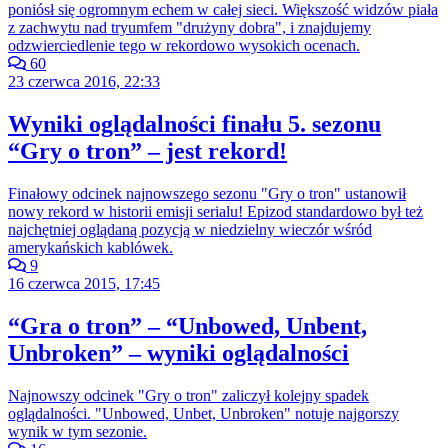
poniósł się ogromnym echem w całej sieci. Większość widzów piała
z zachwytu nad tryumfem "drużyny dobra", i znajdujemy
odzwierciedlenie tego w rekordowo wysokich ocenach.
60
23 czerwca 2016, 22:33
Wyniki oglądalności finału 5. sezonu
“Gry o tron” – jest rekord!
Finałowy odcinek najnowszego sezonu "Gry o tron" ustanowił
nowy rekord w historii emisji serialu! Epizod standardowo był też
najchętniej oglądaną pozycją w niedzielny wieczór wśród
amerykańskich kablówek.
9
16 czerwca 2015, 17:45
“Gra o tron” – “Unbowed, Unbent,
Unbroken” – wyniki oglądalności
Najnowszy odcinek "Gry o tron" zaliczył kolejny spadek
oglądalności. "Unbowed, Unbet, Unbroken" notuje najgorszy
wynik w tym sezonie.