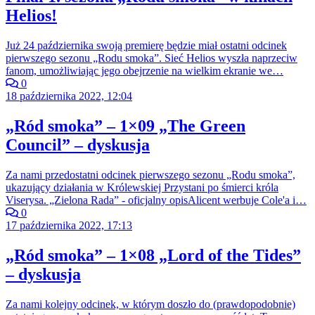
Helios!
Już 24 października swoją premierę będzie miał ostatni odcinek
pierwszego sezonu „Rodu smoka”. Sieć Helios wyszła naprzeciw
fanom, umożliwiając jego obejrzenie na wielkim ekranie we…
0
18 października 2022, 12:04
„Ród smoka” – 1×09 „The Green
Council” – dyskusja
Za nami przedostatni odcinek pierwszego sezonu „Rodu smoka”,
ukazujący działania w Królewskiej Przystani po śmierci króla
Viserysa. „Zielona Rada” - oficjalny opisAlicent werbuje Cole'a i…
0
17 października 2022, 17:13
„Ród smoka” – 1×08 „Lord of the Tides”
– dyskusja
Za nami kolejny odcinek, w którym doszło do (prawdopodobnie)