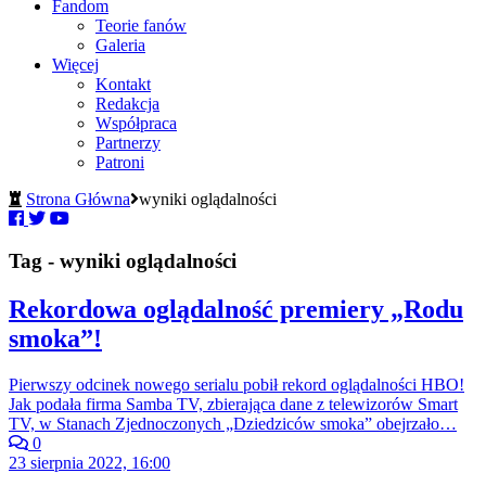
Fandom
Teorie fanów
Galeria
Więcej
Kontakt
Redakcja
Współpraca
Partnerzy
Patroni
Strona Główna
wyniki oglądalności
Tag - wyniki oglądalności
Rekordowa oglądalność premiery „Rodu
smoka”!
Pierwszy odcinek nowego serialu pobił rekord oglądalności HBO!
Jak podała firma Samba TV, zbierająca dane z telewizorów Smart
TV, w Stanach Zjednoczonych „Dziedziców smoka” obejrzało…
0
23 sierpnia 2022, 16:00