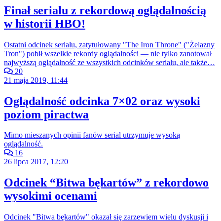
Finał serialu z rekordową oglądalnością
w historii HBO!
Ostatni odcinek serialu, zatytułowany "The Iron Throne" ("Żelazny
Tron") pobił wszelkie rekordy oglądalności — nie tylko zanotował
najwyższą oglądalność ze wszystkich odcinków serialu, ale także…
20
21 maja 2019, 11:44
Oglądalność odcinka 7×02 oraz wysoki
poziom piractwa
Mimo mieszanych opinii fanów serial utrzymuje wysoką
oglądalność.
16
26 lipca 2017, 12:20
Odcinek “Bitwa bękartów” z rekordowo
wysokimi ocenami
Odcinek "Bitwa bękartów" okazał się zarzewiem wielu dyskusji i