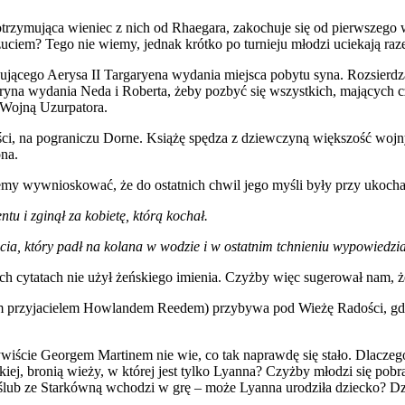
trzymująca wieniec z nich od Rhaegara, zakochuje się od pierwszego 
uciem? Tego nie wiemy, jednak krótko po turnieju młodzi uciekają raz
nującego Aerysa II Targaryena wydania miejsca pobytu syna. Rozsierdz
 Arryna wydania Neda i Roberta, żeby pozbyć się wszystkich, mających
 Wojną Uzurpatora.
i, na pograniczu Dorne. Książę spędza z dziewczyną większość wojn
ona.
my wywnioskować, że do ostatnich chwil jego myśli były przy ukocha
u i zginął za kobietę, którą kochał.
ęcia, który padł na kolana w wodzie i w ostatnim tchnieniu wypowiedzi
cytatach nie użył żeńskiego imienia. Czyżby więc sugerował nam, że t
m przyjacielem Howlandem Reedem) przybywa pod Wieżę Radości, gdzi
wiście Georgem Martinem nie wie, co tak naprawdę się stało. Dlaczeg
iej, bronią wieży, w której jest tylko Lyanna? Czyżby młodzi się pobra
lub ze Starkówną wchodzi w grę – może Lyanna urodziła dziecko? Dzie