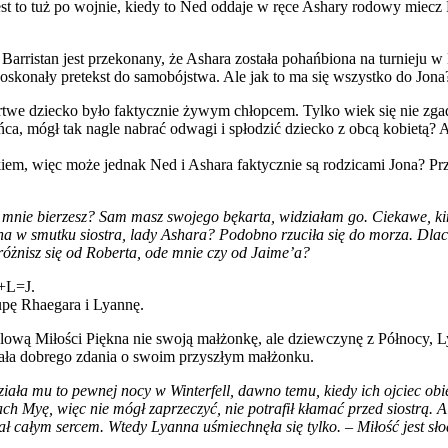
t to tuż po wojnie, kiedy to Ned oddaje w ręce Ashary rodowy miecz 
Barristan jest przekonany, że Ashara została pohańbiona na turnieju w
skonały pretekst do samobójstwa. Ale jak to ma się wszystko do Jona
rtwe dziecko było faktycznie żywym chłopcem. Tylko wiek się nie zgad
a, mógł tak nagle nabrać odwagi i spłodzić dziecko z obcą kobietą? A 
kiem, więc może jednak Ned i Ashara faktycznie są rodzicami Jona? Prz
nie bierzesz? Sam masz swojego bękarta, widziałam go. Ciekawe, kim
na w smutku siostra, lady Ashara? Podobno rzuciła się do morza. Dlacz
różnisz się od Roberta, ode mnie czy od Jaime’a?
R+L=J.
upę Rhaegara i Lyannę.
rólową Miłości Piękna nie swoją małżonkę, ale dziewczynę z Północy, L
iała dobrego zdania o swoim przyszłym małżonku.
iała mu to pewnej nocy w Winterfell, dawno temu, kiedy ich ojciec o
h Myę, więc nie mógł zaprzeczyć, nie potrafił kłamać przed siostrą. Ale
ał całym sercem. Wtedy Lyanna uśmiechnęła się tylko. – Miłość jest słod