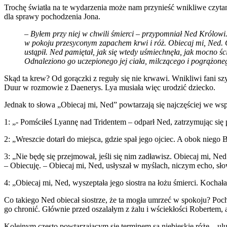
Trochę światła na te wydarzenia może nam przynieść wnikliwe czytan
dla sprawy pochodzenia Jona.
– Byłem przy niej w chwili śmierci – przypomniał Ned Królowi.
w pokoju przesyconym zapachem krwi i róż. Obiecaj mi, Ned. Gor
ustąpił. Ned pamiętał, jak się wtedy uśmiechnęła, jak mocno ści
Odnaleziono go uczepionego jej ciała, milczącego i pogrążoneg
Skąd ta krew? Od gorączki z reguły się nie krwawi. Wnikliwi fani s
Duur w rozmowie z Daenerys. Lya musiała więc urodzić dziecko.
Jednak to słowa „Obiecaj mi, Ned” powtarzają się najczęściej we w
1: „- Pomściłeś Lyannę nad Tridentem – odparł Ned, zatrzymując się
2: „Wreszcie dotarł do miejsca, gdzie spał jego ojciec. A obok nie
3: „Nie będę się przejmował, jeśli się nim zadławisz. Obiecaj mi, Ned
– Obiecuję. – Obiecaj mi, Ned, usłyszał w myślach, niczym echo, sł
4: „Obiecaj mi, Ned, wyszeptała jego siostra na łożu śmierci. Kocha
Co takiego Ned obiecał siostrze, że ta mogła umrzeć w spokoju? Poch
go chronić. Głównie przed oszalałym z żalu i wściekłości Robertem,
Kolejnym często powtarzającym się terminem są niebieskie róże – ulu