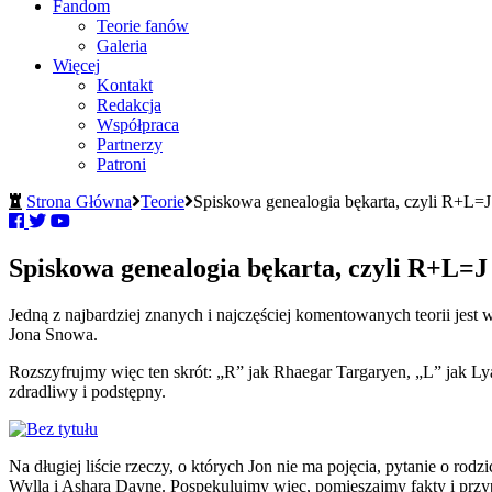
Fandom
Teorie fanów
Galeria
Więcej
Kontakt
Redakcja
Współpraca
Partnerzy
Patroni
Strona Główna
Teorie
Spiskowa genealogia bękarta, czyli R+L=J 
Spiskowa genealogia bękarta, czyli R+L=J 
Jedną z najbardziej znanych i najczęściej komentowanych teorii jes
Jona Snowa.
Rozszyfrujmy więc ten skrót: „R” jak Rhaegar Targaryen, „L” jak Lya
zdradliwy i podstępny.
Na długiej liście rzeczy, o których Jon nie ma pojęcia, pytanie o r
Wylla i Ashara Dayne. Pospekulujmy więc, pomieszajmy fakty i przyp