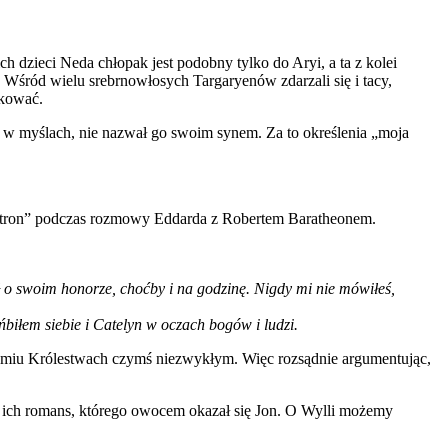
h dzieci Neda chłopak jest podobny tylko do Aryi, a ta z kolei
 Wśród wielu srebrnowłosych Targaryenów zdarzali się i tacy,
ikować.
et w myślach, nie nazwał go swoim synem. Za to określenia „moja
e o tron” podczas rozmowy Eddarda z Robertem Baratheonem.
ł o swoim honorze, choćby i na godzinę. Nigdy mi nie mówiłeś,
ńbiłem siebie i Catelyn w oczach bogów i ludzi.
iedmiu Królestwach czymś niezwykłym. Więc rozsądnie argumentując,
ię ich romans, którego owocem okazał się Jon. O Wylli możemy