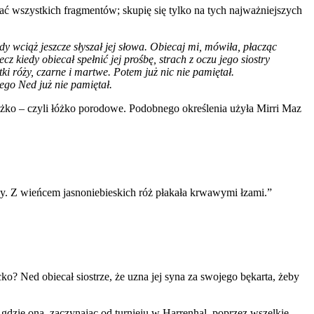
ać wszystkich fragmentów; skupię się tylko na tych najważniejszych
 wciąż jeszcze słyszał jej słowa. Obiecaj mi, mówiła, płacząc
kiedy obiecał spełnić jej prośbę, strach z oczu jego siostry
tki róży, czarne i martwe. Potem już nic nie pamiętał.
ego Ned już nie pamiętał.
łóżko – czyli łóżko porodowe. Podobnego określenia użyła Mirri Maz
ny. Z wieńcem jasnoniebieskich róż płakała krwawymi łzami.”
o? Ned obiecał siostrze, że uzna jej syna za swojego bękarta, żeby
gdzie ona, zaczynając od turnieju w Harrenhal, poprzez wszelkie