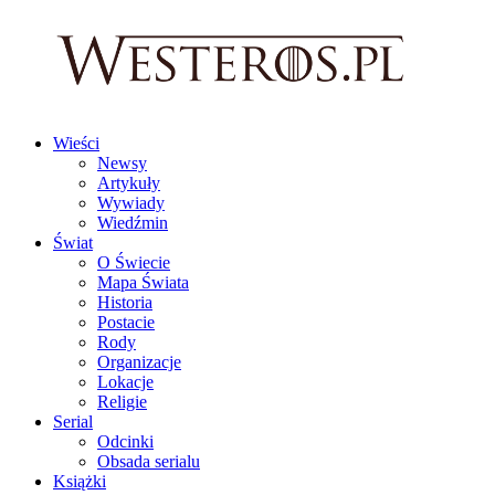
Wieści
Newsy
Artykuły
Wywiady
Wiedźmin
Świat
O Świecie
Mapa Świata
Historia
Postacie
Rody
Organizacje
Lokacje
Religie
Serial
Odcinki
Obsada serialu
Książki