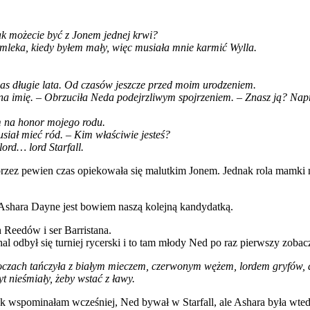
Jak możecie być z Jonem jednej krwi?
leka, kiedy byłem mały, więc musiała mnie karmić Wylla.
nas długie lata. Od czasów jeszcze przed moim urodzeniem.
 na imię. – Obrzuciła Neda podejrzliwym spojrzeniem. – Znasz ją? Napr
m na honor mojego rodu.
usiał mieć ród. – Kim właściwie jesteś?
ord… lord Starfall.
rzez pewien czas opiekowała się malutkim Jonem. Jednak rola mamki n
Ashara Dayne jest bowiem naszą kolejną kandydatką.
h Reedów i ser Barristana.
al odbył się turniej rycerski i to tam młody Ned po raz pierwszy zoba
h oczach tańczyła z białym mieczem, czerwonym wężem, lordem gryfów, 
byt nieśmiały, żeby wstać z ławy.
 wspominałam wcześniej, Ned bywał w Starfall, ale Ashara była wtedy