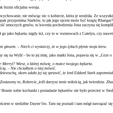
k brzmi oficjalna wersja.
wychowanie, nie mówiąc nic o kobiecie, która je urodziła. Ze wszystkic
opak przypomina Starków, to jak jego ojcem może być książę Rhaegar?
ność smoczych genów, to kwestia pochodzenia Jona zaczyna się kompl
ał go jako bękarta; nigdy też, czy to w rozmowach z Catelyn, czy naw
m głosem. – Niech ci wystarczy, że w jego żyłach płynie moja krew.
 się na Wylli – bo to jej imię, jako matki Jona, pojawia się w „Grz
 Merryl? Wiesz, o której mówię, o matce twojego bękarta.
cią. – Nie chciałbym o niej mówić.
dziewuchą, skoro udało jej się sprawić, że lord Eddard Stark zapomnia
ostawmy to, Robercie, jeśli darzysz mnie miłością, jak twierdzisz. Zha
 Branie sobie kochanki i posiadanie bękartów nie było przecież w S
gościem w siedzibie Dayne’ów. Tam się poznali i tam mógł nawiązać s