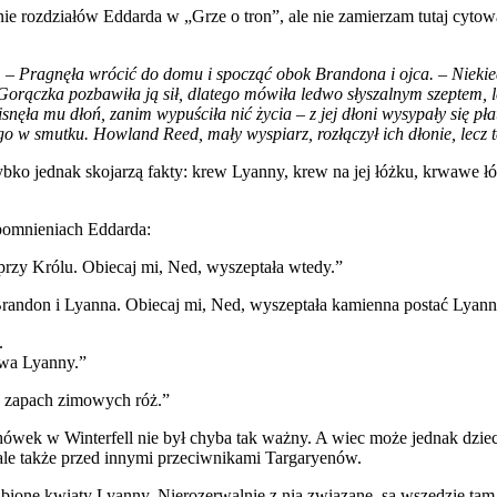
ie rozdziałów Eddarda w „Grze o tron”, ale nie zamierzam tutaj cytow
 – Pragnęła wrócić do domu i spocząć obok Brandona i ojca. – Niekiedy
ączka pozbawiła ją sił, dlatego mówiła ledwo słyszalnym szeptem, lecz 
snęła mu dłoń, zanim wypuściła nić życia – z jej dłoni wysypały się pła
o w smutku. Howland Reed, mały wyspiarz, rozłączył ich dłonie, lecz t
zybko jednak skojarzą fakty: krew Lyanny, krew na jej łóżku, krwawe 
spomnieniach Eddarda:
 przy Królu. Obiecaj mi, Ned, wyszeptała wtedy.”
go Brandon i Lyanna. Obiecaj mi, Ned, wyszeptała kamienna postać Lyan
.
owa Lyanny.”
ła zapach zimowych róż.”
ówek w Winterfell nie był chyba tak ważny. A wiec może jednak dzieck
 ale także przed innymi przeciwnikami Targaryenów.
bione kwiaty Lyanny. Nierozerwalnie z nią związane, są wszędzie tam 