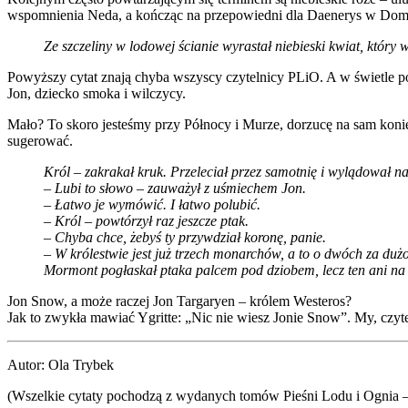
wspomnienia Neda, a kończąc na przepowiedni dla Daenerys w Dom
Ze szczeliny w lodowej ścianie wyrastał niebieski kwiat, który
Powyższy cytat znają chyba wszyscy czytelnicy PLiO. A w świetle po
Jon, dziecko smoka i wilczycy.
Mało? To skoro jesteśmy przy Północy i Murze, dorzucę na sam kon
sugerować.
Król – zakrakał kruk. Przeleciał przez samotnię i wylądował 
– Lubi to słowo – zauważył z uśmiechem Jon.
– Łatwo je wymówić. I łatwo polubić.
– Król – powtórzył raz jeszcze ptak.
– Chyba chce, żebyś ty przywdział koronę, panie.
– W królestwie jest już trzech monarchów, a to o dwóch za dużo
Mormont pogłaskał ptaka palcem pod dziobem, lecz ten ani na 
Jon Snow, a może raczej Jon Targaryen – królem Westeros?
Jak to zwykła mawiać Ygritte: „Nic nie wiesz Jonie Snow”. My, czyt
Autor: Ola Trybek
(Wszelkie cytaty pochodzą z wydanych tomów Pieśni Lodu i Ognia –