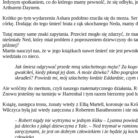
Jedynym spotkaniem, co do którego mamy pewność, że się odbyło, jes
Arthurem Daynem.
Krótko po tym wydarzeniu Ashara podobno rzuciła się do morza. Ser 
córkę. Dodając do tego śmierć brata z rąk ukochanego Neda, mamy do
Tutaj mamy same znaki zapytania. Przecież mogło się zdarzyć, że ma
nieśmiały Ned, który miał problem z poproszeniem dziewczyny do tańc
później?
Martin nauczył nas, że w jego książkach nawet śmierć nie jest pewni
wiedziała co nieco.
Jak śmiesz odgrywać przede mną szlachetnego męża? Za kogo m
gwałciłeś, kiedy płonął jej dom. A może dziwka? Albo pogrążo
skradłeś? Powiedz mi, mój szlachetny lordzie Eddardzie, czym 
Ale wróćmy do meritum, czyli naszego matematycznego działania, 
Znowu jesteśmy na turnieju w Harrenhal i tym razem bierzemy pod l
Książę, następca tronu, żonaty wtedy z Ellią Martell, koronuje na K
Wilczyca byłą już wtedy zaręczona z Robertem Baratheonem i nie m
– Robert nigdy nie wytrzyma w jednym łóżku – Lyanna powiedz
już dziecko z jakąś dziewczyna z Yale. – Ned trzymał w ramionac
zaręczynami, że jest on dobrym człowiekiem i że będzie ją koch
człowieka.