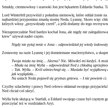
Smukły, ciemnowłosy i szarooki Jon jest bękartem Eddarda Starka. Ta
Lord Winterfell przywiózł z południa niemowlę, które oddał żonie na 
najbardziej przypomina zmarłą siostrę Neda, Lyannę. Skoro więc chł
których włosy „przywdziały czerń”, a jeśli dodamy do tego recesyw
Niezaprzeczalnie Ned bardzo kochał Jona, ale nigdy nie zalegalizow
krew” używał nader często.
Nigdy nie pytaj mnie o Jona – odpowiedział jej wtedy lodowaty
Zostawmy na razie Lyannę i jej domniemane macierzyństwo, a skupmy
Twoja miała na imię… Aleena? Nie. Mówiłeś mi kiedyś. A może
– Miała na imię Wylla – odpowiedział Ned z chłodną uprzejmoś
– Tak. Wylla. – Król uśmiechnął się. – Musiała być wyjątkową 
jak wyglądała…
Na ustach Neda pojawił się grymas gniewu. – I nie powiem ci. Z
Czyżby szlachetny i prawy Ned celowo okłamał swojego przyjaciela?
Ned chciał coś ukryć.
Wylla była służącą w Starfall, a Eddard swojego czasu był częstym 
przeczytać też w rozdziałach Aryi.