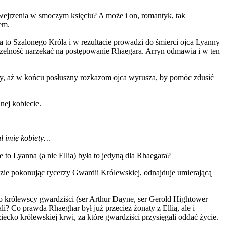
wejrzenia w smoczym księciu? A może i on, romantyk, tak
em.
a to Szalonego Króla i w rezultacie prowadzi do śmierci ojca Lyanny
 czelność narzekać na postępowanie Rhaegara. Arryn odmawia i w ten
y, aż w końcu posłuszny rozkazom ojca wyrusza, by pomóc zdusić
nej kobiecie.
ał imię kobiety…
o Lyanna (a nie Ellia) była to jedyną dla Rhaegara?
e pokonując rycerzy Gwardii Królewskiej, odnajduje umierającą
o królewscy gwardziści (ser Arthur Dayne, ser Gerold Hightower
li? Co prawda Rhaeghar był już przecież żonaty z Ellią, ale i
cko królewskiej krwi, za które gwardziści przysięgali oddać życie.