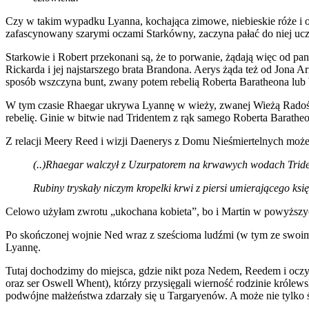
Czy w takim wypadku Lyanna, kochająca zimowe, niebieskie róże i o
zafascynowany szarymi oczami Starkówny, zaczyna pałać do niej ucz
Starkowie i Robert przekonani są, że to porwanie, żądają więc od pa
Rickarda i jej najstarszego brata Brandona. Aerys żąda też od Jona
sposób wszczyna bunt, zwany potem rebelią Roberta Baratheona lub
W tym czasie Rhaegar ukrywa Lyannę w wieży, zwanej Wieżą Radośc
rebelię. Ginie w bitwie nad Tridentem z rąk samego Roberta Barathe
Z relacji Meery Reed i wizji Daenerys z Domu Nieśmiertelnych może
(..)Rhaegar walczył z Uzurpatorem na krwawych wodach Trident
Rubiny tryskały niczym kropelki krwi z piersi umierającego ksi
Celowo użyłam zwrotu „ukochana kobieta”, bo i Martin w powyższych 
Po skończonej wojnie Ned wraz z sześcioma ludźmi (w tym ze swoi
Lyannę.
Tutaj dochodzimy do miejsca, gdzie nikt poza Nedem, Reedem i oczy
oraz ser Oswell Whent), którzy przysięgali wierność rodzinie królewsk
podwójne małżeństwa zdarzały się u Targaryenów. A może nie tylko ś