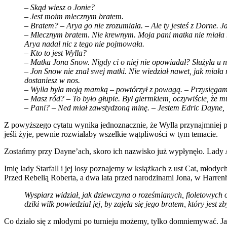
– Skąd wiesz o Jonie?
– Jest moim mlecznym bratem.
– Bratem? – Arya go nie zrozumiała. – Ale ty jesteś z Dorne. 
– Mlecznym bratem. Nie krewnym. Moja pani matka nie miała m
Arya nadal nic z tego nie pojmowała.
– Kto to jest Wylla?
– Matka Jona Snow. Nigdy ci o niej nie opowiadał? Służyła u 
– Jon Snow nie znał swej matki. Nie wiedział nawet, jak miała
dostaniesz w nos.
– Wylla była moją mamką – powtórzył z powagą. – Przysięga
– Masz ród? – To było głupie. Był giermkiem, oczywiście, że m
– Pani? – Ned miał zawstydzoną minę. – Jestem Edric Dayne, l
Z powyższego cytatu wynika jednoznacznie, że Wylla przynajmniej p
jeśli żyje, pewnie rozwiałaby wszelkie wątpliwości w tym temacie.
Zostańmy przy Dayne’ach, skoro ich nazwisko już wypłynęło. Lady 
Imię lady Starfall i jej losy poznajemy w książkach z ust Cat, młodyc
Przed Rebelią Roberta, a dwa lata przed narodzinami Jona, w Harrenh
Wyspiarz widział, jak dziewczyna o roześmianych, fioletowyc
dziki wilk powiedział jej, by zajęła się jego bratem, który jest z
Co działo się z młodymi po turnieju możemy, tylko domniemywać. Jak