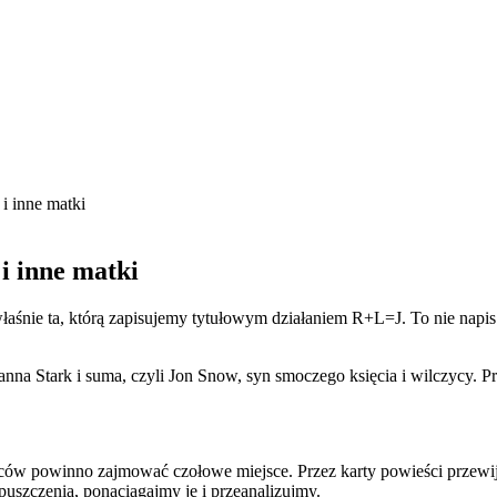
i inne matki
i inne matki
t właśnie ta, którą zapisujemy tytułowym działaniem R+L=J. To nie na
nna Stark i suma, czyli Jon Snow, syn smoczego księcia i wilczycy. Pro
odziców powinno zajmować czołowe miejsce. Przez karty powieści przewij
uszczenia, ponaciągajmy je i przeanalizujmy.