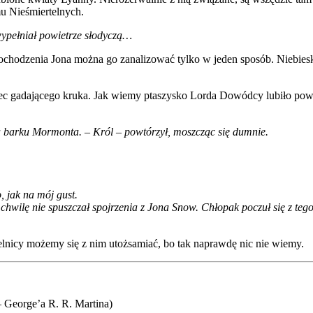
u Nieśmiertelnych.
 wypełniał powietrze słodyczą…
chodzenia Jona można go zanalizować tylko w jeden sposób. Niebieski 
iec gadającego kruka. Jak wiemy ptaszysko Lorda Dowódcy lubiło pow
na barku Mormonta. – Król – powtórzył, moszcząc się dumnie.
, jak na mój gust.
chwilę nie spuszczał spojrzenia z Jona Snow. Chłopak poczuł się z te
elnicy możemy się z nim utożsamiać, bo tak naprawdę nic nie wiemy.
 George’a R. R. Martina)