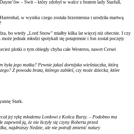
Dayne’ów – Świt – który zdobył w walce z bratem lady Starfall,
 Harrenhal, w wyniku czego została brzemienna i urodziła martwą
?
za, bo wtedy „Lord Snow” miałby kilka lat więcej niż obecnie. I czy
może jednak młodzi spotykali się potajemnie i Jon został poczęty
ecież plotki o tym obiegły chyba całe Westeros, nawet Cersei
 była jego matka? Pewnie jakaś dornijska wieśniaczka, którą
ego? Z powodu brata, którego zabiłeś, czy może dziecka, które
yannę Stark.
biecał jej rękę młodemu Lordowi z Końca Burzy. – Podobno ma
 zapewnił ją, że nie liczyły się czyny Roberta przed
ka, najdroższy Nedzie, ale nie potrafi zmienić natury