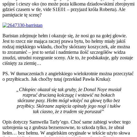
spójne i cieszy oko (no może poza kilkoma dziadowskimi zbrojnymi
gdzieś czasem w tle, vide S1E01 – przyjazd króla Roberta). Ale
pamiętacie tę scenę?
Baristan zdejmuje hełm i okazuje się, że nosi go na gołej głowie.
Jest to rzecz nie mająca raczej prawa bytu, bo hełmy miały jakiś
rodzaj miękkiego wkładu, choćby skórzany koszyczek, ale można
to zrozumieć – jest to serial i nadmierna ilość szczegółów widza
znudzi, utrudni rozegranie sceny. Ale to, że podskakuje, gdy zostaje
ciśnięty za ziemię…
PS. W tłumaczeniach z angielskiego wielokrotnie można przeczytać
o przyłbicach. Jak choćby tutaj (przekład Pawła Kruka):
„Chłopiec okazał się tak gruby, że Donal Noye musiał
rozpruć drucianą kolczugę i wstawić na bokach
skórzane pasy. Hełm mógł włożyć na głowę tylko bez
przyłbicy. Skórzane zapięcia opinały jego nogi i tułów
tak ciasno, że z trudem się poruszał”
Opis dotyczy Samwella Tarly’ego. Choć same zabiegi wobec tego
uzbrojenia są z grubsza bezsensowne, to szkoda tylko, że ubrał
hełm… bez hełmu. W angielskim oryginale w tekście użyto słowa