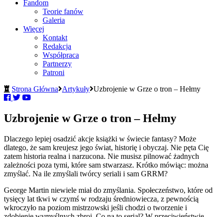
Fandom
Teorie fanów
Galeria
Więcej
Kontakt
Redakcja
Współpraca
Partnerzy
Patroni
Strona Główna
Artykuły
Uzbrojenie w Grze o tron – Hełmy
Uzbrojenie w Grze o tron – Hełmy
Dlaczego lepiej osadzić akcje książki w świecie fantasy? Może
dlatego, że sam kreujesz jego świat, historię i obyczaj. Nie pęta Cię
zatem historia realna i narzucona. Nie musisz pilnować żadnych
zależności poza tymi, które sam stwarzasz. Krótko mówiąc: można
zmyślać. Na ile zmyślali twórcy seriali i sam GRRM?
George Martin niewiele miał do zmyślania. Społeczeństwo, które od
tysięcy lat tkwi w czymś w rodzaju średniowiecza, z pewnością
wkroczyło na poziom mistrzowski jeśli chodzi o tworzenie i
zdobienie wymyślnych zbroi. Co na to serial? W przeciwieństwie