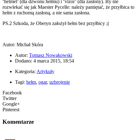
‘helmet’ (dla dzwonu hełmu) i ‘vizor’ (dla zasłony). By nie
rozwlekać się jak Maester Pycelle: należy pamiętać, że przyłbica to
hełm z ruchomą zasłoną, a nie sama zasłona.
PS.2 Szkoda, że Oberyn założył hełm bez przyłbicy ;(
Autor: Michał Skóra
Autor:
Tomasz Nowakowski
Dodano: 4 marca 2015, 18:54
Kategoria:
Artykuły
Tagi:
hełm
,
ogar
,
uzbrojenie
Facebook
Twitter
Google+
Pinterest
Komentarze