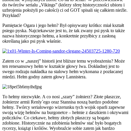
do twórców serialu „Vikings” (którzy sferę historyczności ubioru i
uzbrojenia położyli po całości) ci od GOT spisali się całkiem nieźle.
Przykład?
Pamiętacie Ogara i jego hełm? Był opisywany krótko: miał kształt
psiego pyska. Najciekawsze jest to, że tak zwany psi pysk to także
nazwa historycznego hełmu, a konkretnie przyłbicy z zasłoną
określaną jako psi pysk właśnie.
Zatem co w „naszej” historii jest bliższe temu wyobrażeniu? Może
ten renesansowy hełm w kształcie głowy lwa. Dokładnej jest to
swego rodzaju nakładka na stalowy hełm wykonana z pozłacanej
miedzi. Hełm godny zatem głowy Lannistera.
To hełmy niezwykłe. A co nosi „szary” żołnierz? Złote płaszcze,
żołnierze armii Renly`ego oraz Stannisa noszą bardzo podobne
hełmy. Twórcy serialowego wizerunku tych wojsk oparli zapewne
swoją wizję hełmów na burgonetce – hełmie z daszkiem i okrywami
policzków. Co ciekawe, hełmy złotych płaszczy są bogato
zdobione. Historycznie na zdobienia hełmów stać było bogatych
rycerzy, książąt i królów. Wyobraźcie sobie zatem jak bardzo