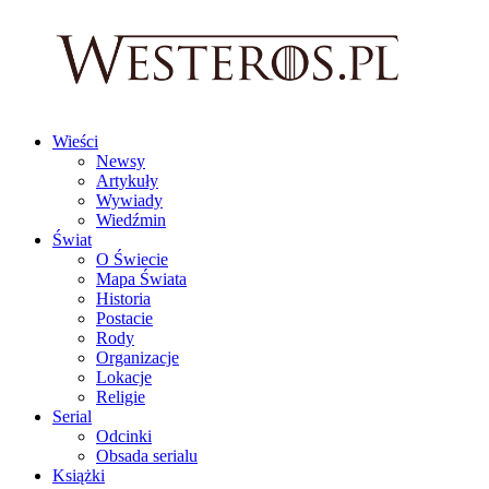
Wieści
Newsy
Artykuły
Wywiady
Wiedźmin
Świat
O Świecie
Mapa Świata
Historia
Postacie
Rody
Organizacje
Lokacje
Religie
Serial
Odcinki
Obsada serialu
Książki