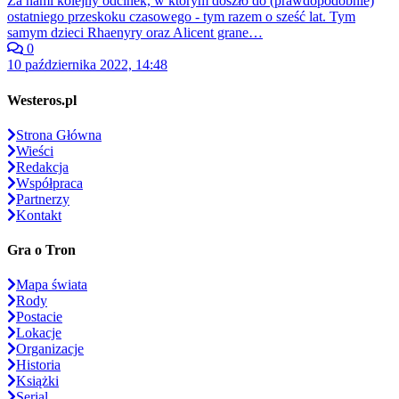
Za nami kolejny odcinek, w którym doszło do (prawdopodobnie)
ostatniego przeskoku czasowego - tym razem o sześć lat. Tym
samym dzieci Rhaenyry oraz Alicent grane…
0
10 października 2022, 14:48
Westeros.pl
Strona Główna
Wieści
Redakcja
Współpraca
Partnerzy
Kontakt
Gra o Tron
Mapa świata
Rody
Postacie
Lokacje
Organizacje
Historia
Książki
Serial