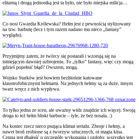
elitarną i drogą jednostką jest ta było, nie było miejska milicja…
Co nosi Gwardia Królewska? Hełm jest z pewnością stylizowany
na tzw. barbutę (lecz i tym razem nadano mu nieco „fantasy”
wyglądu).
Przyjmijmy zatem, że twórcy się postarali i wzorują się na
istniejącym dawniej uzbrojeniu. To „tylko” fantasy, więc czy mogą
gdzieś popełnić błąd? Owszem, mogą.
Wojsko Starków jest bowiem bezlitośnie katowane
klaustrofobicznymi hełmami. Na jednych hełmy są za duże, innym
twarz wręcz z nich wypływa.
To tylko jedna ze scen, ale uważny widz znajdzie ich więcej. Swoją
droga to też hełm bliski barbucie – tyle, że bez nosala. :)
Na koniec rzecz nieco psująca klimat serialu. Zbroje i hełmy, a
nawet broń zrobione są z tworzyw sztucznych, ot magia kina.
Cenna jest dbałość o szczegóły wykonania i ozdoby, wszystko jest