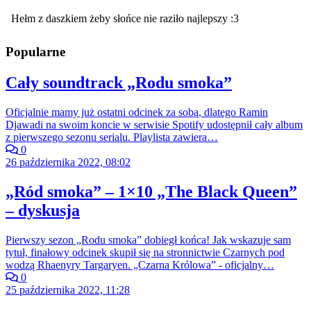
Popularne
Cały soundtrack „Rodu smoka”
Oficjalnie mamy już ostatni odcinek za sobą, dlatego Ramin
Djawadi na swoim koncie w serwisie Spotify udostępnił cały album
z pierwszego sezonu serialu. Playlista zawiera…
0
26 października 2022, 08:02
„Ród smoka” – 1×10 „The Black Queen”
– dyskusja
Pierwszy sezon „Rodu smoka” dobiegł końca! Jak wskazuje sam
tytuł, finałowy odcinek skupił się na stronnictwie Czarnych pod
wodzą Rhaenyry Targaryen. „Czarna Królowa” - oficjalny…
0
25 października 2022, 11:28