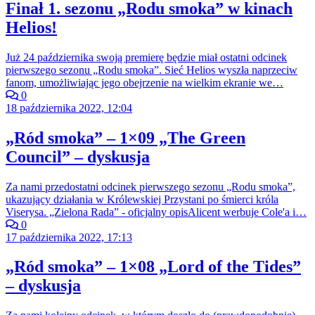
Finał 1. sezonu „Rodu smoka” w kinach
Helios!
Już 24 października swoją premierę będzie miał ostatni odcinek
pierwszego sezonu „Rodu smoka”. Sieć Helios wyszła naprzeciw
fanom, umożliwiając jego obejrzenie na wielkim ekranie we…
0
18 października 2022, 12:04
„Ród smoka” – 1×09 „The Green
Council” – dyskusja
Za nami przedostatni odcinek pierwszego sezonu „Rodu smoka”,
ukazujący działania w Królewskiej Przystani po śmierci króla
Viserysa. „Zielona Rada” - oficjalny opisAlicent werbuje Cole'a i…
0
17 października 2022, 17:13
„Ród smoka” – 1×08 „Lord of the Tides”
– dyskusja