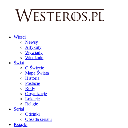
Wieści
Newsy
Artykuły
Wywiady
Wiedźmin
Świat
O Świecie
Mapa Świata
Historia
Postacie
Rody
Organizacje
Lokacje
Religie
Serial
Odcinki
Obsada serialu
Książki