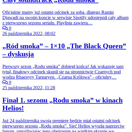
Oficjalnie mamy już ostatni odcinek za sobą, dlatego Ramin
Djawadi na swoim koncie w serwisie Spotify udostępnił cały album
z pierwszego sezonu serialu. Playlista zawiera…
0
26 października 2022, 08:02
„Ród smoka” – 1×10 „The Black Queen”
– dyskusja
Pierwszy sezon „Rodu smoka” dobiegł końca! Jak wskazuje sam
tytuł, finałowy odcinek skupił się na stronnictwie Czarnych pod
wodzą Rhaenyry Targaryen. „Czarna Królowa” - oficjalny…
0
25 października 2022, 11:28
Finał 1. sezonu „Rodu smoka” w kinach
Helios!
Już 24 października swoją premierę będzie miał ostatni odcinek
pierwszego sezonu „Rodu smoka”. Sieć Helios wyszła naprzeciw
fanom, umożliwiając jego obejrzenie na wielkim ekranie we…