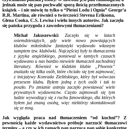
jednak może się pan pochwalić sporą ilością przetłumaczonych
książek – i nie mówię tu tylko o “Pieśni Lodu i Ognia” George’a
R.R. Martina, ale również o twórczości Stevena Eriksona,
Glena Cooka, C.S. Lewisa i wielu innych autorów. Jak zaczęła
się pańska przygoda z zawodowymi tłumaczeniami?
Michał Jakuszewski:
Zaczęło się w latach
osiemdziesiątych, gdy wiele nowo powstających
klubów miłośników fantastyki wydawało własnym
sumptem tzw. klubówki. Najczęściej były to tłumaczenia
z języka angielskiego, ponieważ w tamtych czasach
wydawano u nas bardzo niewiele tłumaczeń zachodniej
literatury. Również w łódzkim klubie „Phoenix”
znalazło się kilka osób, które chciało się tym zajmować,
z inicjatywy Konrada Zielińskiego, który był wówczas
prezesem klubu. Byłem jedną z tych osób i tak to
poszło. Po zmianie ustroju zaczęło powstawać wiele
prywatnych wydawnictw. Często zajmowali się tym
ludzie wywodzący się z ruchu fanowskiego, dla których
byłem już znaną osobą, więc niektórzy skontaktowali
się ze mną.
Jak wygląda praca nad tłumaczeniem “od kuchni”? Z
pewnością każde wydawnictwo próbuje narzucić tłumaczowi
terminy – a czy w ich ramach pan narzuca pan sobie konkretne