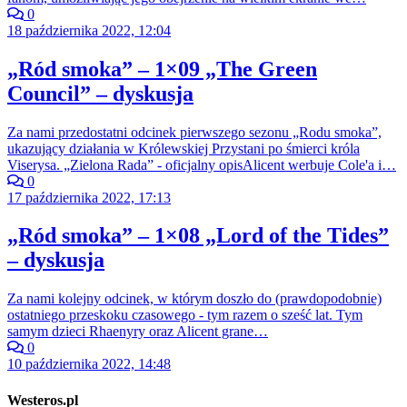
0
18 października 2022, 12:04
„Ród smoka” – 1×09 „The Green
Council” – dyskusja
Za nami przedostatni odcinek pierwszego sezonu „Rodu smoka”,
ukazujący działania w Królewskiej Przystani po śmierci króla
Viserysa. „Zielona Rada” - oficjalny opisAlicent werbuje Cole'a i…
0
17 października 2022, 17:13
„Ród smoka” – 1×08 „Lord of the Tides”
– dyskusja
Za nami kolejny odcinek, w którym doszło do (prawdopodobnie)
ostatniego przeskoku czasowego - tym razem o sześć lat. Tym
samym dzieci Rhaenyry oraz Alicent grane…
0
10 października 2022, 14:48
Westeros.pl