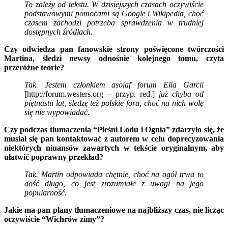
To zależy od tekstu. W dzisiejszych czasach oczywiście
podstawowymi pomocami są Google i Wikipedia, choć
czasem zachodzi potrzeba sprawdzenia w trudniej
dostępnych źródłach.
Czy odwiedza pan fanowskie strony poświęcone twórczości
Martina, śledzi newsy odnośnie kolejnego tomu, czyta
przeróżne teorie?
Tak. Jestem członkiem asoiaf forum Elia Garcii
[http://forum.westers.org – przyp. red.]
już chyba od
piętnastu lat, śledzę też polskie fora, choć na nich wolę
się nie wypowiadać.
Czy podczas tłumaczenia “Pieśni Lodu i Ognia” zdarzyło się, że
musiał się pan kontaktować z autorem w celu doprecyzowania
niektórych niuansów zawartych w tekście oryginalnym, aby
ułatwić poprawny przekład?
Tak. Martin odpowiada chętnie, choć na ogół trwa to
dość długo, co jest zrozumiałe z uwagi na jego
popularność.
Jakie ma pan plany tłumaczeniowe na najbliższy czas, nie licząc
oczywiście “Wichrów zimy”?