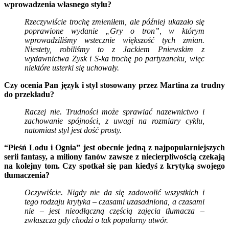
wprowadzenia własnego stylu?
Rzeczywiście trochę zmieniłem, ale później ukazało się
poprawione wydanie „Gry o tron”, w którym
wprowadziliśmy wstecznie większość tych zmian.
Niestety, robiliśmy to z Jackiem Pniewskim z
wydawnictwa Zysk i S-ka trochę po partyzancku, więc
niektóre usterki się uchowały.
Czy ocenia Pan język i styl stosowany przez Martina za trudny
do przekładu?
Raczej nie. Trudności może sprawiać nazewnictwo i
zachowanie spójności, z uwagi na rozmiary cyklu,
natomiast styl jest dość prosty.
“Pieśń Lodu i Ognia” jest obecnie jedną z najpopularniejszych
serii fantasy, a miliony fanów zawsze z niecierpliwością czekają
na kolejny tom. Czy spotkał się pan kiedyś z krytyką swojego
tłumaczenia?
Oczywiście. Nigdy nie da się zadowolić wszystkich i
tego rodzaju krytyka – czasami uzasadniona, a czasami
nie – jest nieodłączną częścią zajęcia tłumacza –
zwłaszcza gdy chodzi o tak popularny utwór.