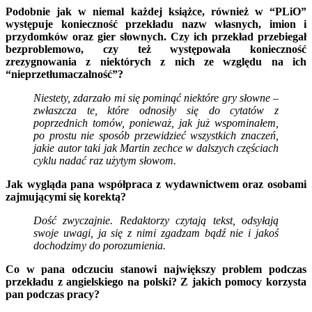
Podobnie jak w niemal każdej książce, również w “PLiO”
występuje konieczność przekładu nazw własnych, imion i
przydomków oraz gier słownych. Czy ich przekład przebiegał
bezproblemowo, czy też występowała konieczność
zrezygnowania z niektórych z nich ze względu na ich
“nieprzetłumaczalność”?
Niestety, zdarzało mi się pominąć niektóre gry słowne –
zwłaszcza te, które odnosiły się do cytatów z
poprzednich tomów, ponieważ, jak już wspominałem,
po prostu nie sposób przewidzieć wszystkich znaczeń,
jakie autor taki jak Martin zechce w dalszych częściach
cyklu nadać raz użytym słowom.
Jak wygląda pana współpraca z wydawnictwem oraz osobami
zajmującymi się korektą?
Dość zwyczajnie. Redaktorzy czytają tekst, odsyłają
swoje uwagi, ja się z nimi zgadzam bądź nie i jakoś
dochodzimy do porozumienia.
Co w pana odczuciu stanowi największy problem podczas
przekładu z angielskiego na polski? Z jakich pomocy korzysta
pan podczas pracy?