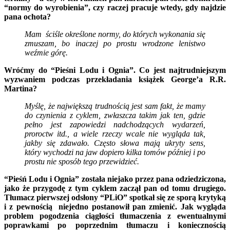
“normy do wyrobienia”, czy raczej pracuje wtedy, gdy najdzie
pana ochota?
Mam ściśle określone normy, do których wykonania się
zmuszam, bo inaczej po prostu wrodzone lenistwo
weźmie górę.
Wróćmy do “Pieśni Lodu i Ognia”. Co jest najtrudniejszym
wyzwaniem podczas przekładania książek George’a R.R.
Martina?
Myślę, że największą trudnością jest sam fakt, że mamy
do czynienia z cyklem, zwłaszcza takim jak ten, gdzie
pełno jest zapowiedzi nadchodzących wydarzeń,
proroctw itd., a wiele rzeczy wcale nie wygląda tak,
jakby się zdawało. Często słowa mają ukryty sens,
który wychodzi na jaw dopiero kilka tomów później i po
prostu nie sposób tego przewidzieć.
“Pieśń Lodu i Ognia” została niejako przez pana odziedziczona,
jako że przygodę z tym cyklem zaczął pan od tomu drugiego.
Tłumacz pierwszej odsłony “PLiO” spotkał się ze sporą krytyką
i z pewnością niejedno postanowił pan zmienić. Jak wygląda
problem pogodzenia ciągłości tłumaczenia z ewentualnymi
poprawkami po poprzednim tłumaczu i koniecznością