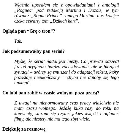
Właśnie uporałem się z opowiadaniami z antologii
„Rogues” pod redakcją Martina i Dozois, w tym
również „Rogue Prince” samego Martina, a w kolejce
czeka czwarty tom „Dzikich kart”.
Ogląda pan “Grę o tron”?
Tak.
Jak podsumowałby pan serial?
Myślę, że serial nadal jest niezły. Co prawda odszedł
już od oryginału bardzo zdecydowanie, ale w bieżącej
sytuacji – twórcy są zmuszeni do adaptacji tekstu, który
pozostaje nieukończony – chyba nie dałoby się tego
uniknąć.
Co lubi pan robić w czasie wolnym, poza pracą?
Z uwagi na nienormowany czas pracy właściwie nie
mam czasu wolnego. Jeżdżę kilka razy do roku na
konwenty, staram się czytać jakieś książki i oglądać
filmy, ale niestety nie ma tego zbyt wiele.
Dziękuję za rozmowę.