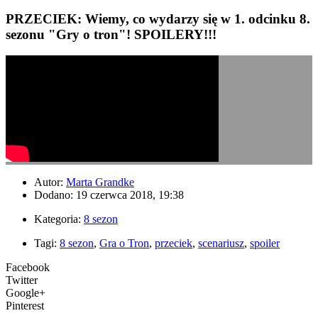
PRZECIEK: Wiemy, co wydarzy się w 1. odcinku 8.
sezonu "Gry o tron"! SPOILERY!!!
Autor:
Marta Grandke
Dodano: 19 czerwca 2018, 19:38
Kategoria:
8 sezon
Tagi:
8 sezon
,
Gra o Tron
,
przeciek
,
scenariusz
,
spoiler
Facebook
Twitter
Google+
Pinterest