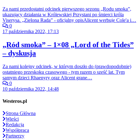
Za nami przedostatni odcinek pierwszego sezonu „Rodu smoka”,
ukazujący działania w Królewskiej Przystani po śmierci króla
Viserysa. „Zielona Rada” - oficjalny opisAlicent werbuje Cole'a i…
0
17 października 2022, 17:13
„Ród smoka” – 1×08 „Lord of the Tides”
– dyskusja
Za nami kolejny odcinek, w którym doszło do (prawdopodobnie)
ostatniego przeskoku czasowego - tym razem o sześć lat. Tym
samym dzieci Rhaenyry oraz Alicent grane…
0
10 października 2022, 14:48
Westeros.pl
Strona Główna
Wieści
Redakcja
Współpraca
Partnerzy