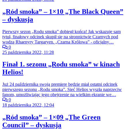
„Ród smoka” – 1×10 „The Black Queen”
– dyskusja
Pierwszy sezon „Rodu smoka” dobiegł końca! Jak wskazuje sam
tytuł, finałowy odcinek skupił się na stronnictwie Czarnych pod
wodzą Rhaenyry Targaryen. „Czarna Królowa” - oficjalny…
0
25 października 2022, 11:28
Finał 1. sezonu „Rodu smoka” w kinach
Helios!
Już 24 października swoją premierę będzie miał ostatni odcinek
pierwszego sezonu „Rodu smoka”. Sieć Helios wyszła naprzeciw
fanom, umożliwiając jego obejrzenie na wielkim ekranie we…
0
18 października 2022, 12:04
„Ród smoka” – 1×09 „The Green
Council” – dyskusja