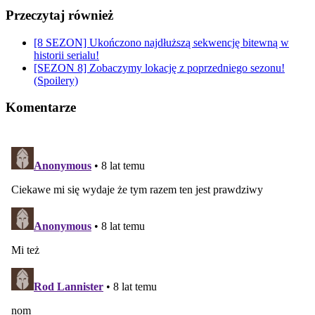
Przeczytaj również
[8 SEZON] Ukończono najdłuższą sekwencję bitewną w
historii serialu!
[SEZON 8] Zobaczymy lokację z poprzedniego sezonu!
(Spoilery)
Komentarze