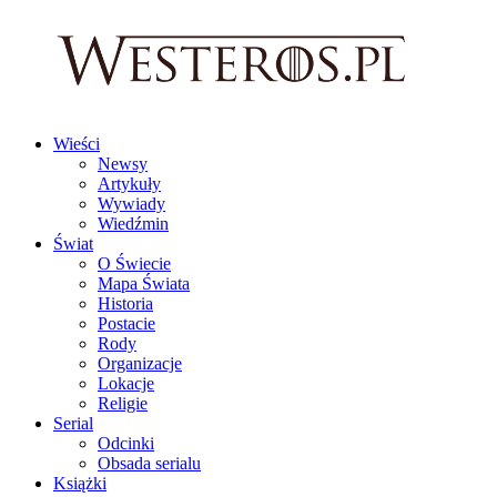
Wieści
Newsy
Artykuły
Wywiady
Wiedźmin
Świat
O Świecie
Mapa Świata
Historia
Postacie
Rody
Organizacje
Lokacje
Religie
Serial
Odcinki
Obsada serialu
Książki