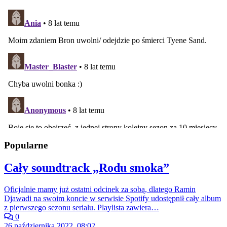
Popularne
Cały soundtrack „Rodu smoka”
Oficjalnie mamy już ostatni odcinek za sobą, dlatego Ramin
Djawadi na swoim koncie w serwisie Spotify udostępnił cały album
z pierwszego sezonu serialu. Playlista zawiera…
0
26 października 2022, 08:02