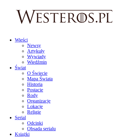
Wieści
Newsy
Artykuły
Wywiady
Wiedźmin
Świat
O Świecie
Mapa Świata
Historia
Postacie
Rody
Organizacje
Lokacje
Religie
Serial
Odcinki
Obsada serialu
Książki