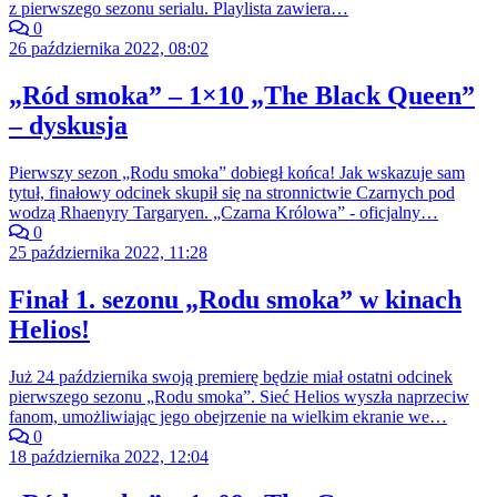
z pierwszego sezonu serialu. Playlista zawiera…
0
26 października 2022, 08:02
„Ród smoka” – 1×10 „The Black Queen”
– dyskusja
Pierwszy sezon „Rodu smoka” dobiegł końca! Jak wskazuje sam
tytuł, finałowy odcinek skupił się na stronnictwie Czarnych pod
wodzą Rhaenyry Targaryen. „Czarna Królowa” - oficjalny…
0
25 października 2022, 11:28
Finał 1. sezonu „Rodu smoka” w kinach
Helios!
Już 24 października swoją premierę będzie miał ostatni odcinek
pierwszego sezonu „Rodu smoka”. Sieć Helios wyszła naprzeciw
fanom, umożliwiając jego obejrzenie na wielkim ekranie we…
0
18 października 2022, 12:04