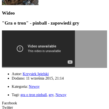
Wideo
"Gra o tron" - pinball - zapowiedź gry
Autor:
Krzysiek Igielski
Dodano: 11 września 2015, 21:14
Kategoria:
Newsy
Tagi:
gra o tron pinball
,
gry
,
Newsy
Facebook
Twitter