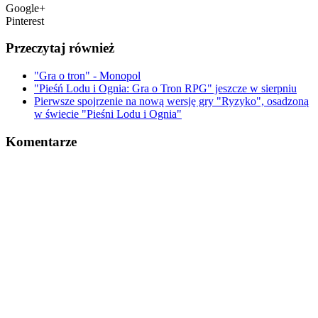
Google+
Pinterest
Przeczytaj również
"Gra o tron" - Monopol
"Pieśń Lodu i Ognia: Gra o Tron RPG" jeszcze w sierpniu
Pierwsze spojrzenie na nową wersję gry "Ryzyko", osadzoną
w świecie "Pieśni Lodu i Ognia"
Komentarze