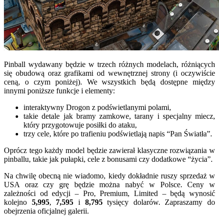
Pinball wydawany będzie w trzech różnych modelach, różniących
się obudową oraz grafikami od wewnętrznej strony (i oczywiście
ceną, o czym poniżej). We wszystkich będą dostępne między
innymi poniższe funkcje i elementy:
interaktywny Drogon z podświetlanymi polami,
takie detale jak bramy zamkowe, tarany i specjalny miecz,
który przygotowuje posiłki do ataku,
trzy cele, które po trafieniu podświetlają napis “Pan Światła”.
Oprócz tego każdy model będzie zawierał klasyczne rozwiązania w
pinballu, takie jak pułapki, cele z bonusami czy dodatkowe “życia”.
Na chwilę obecną nie wiadomo, kiedy dokładnie ruszy sprzedaż w
USA oraz czy grę będzie można nabyć w Polsce. Ceny w
zależności od edycji – Pro, Premium, Limited – będą wynosić
kolejno
5,995
,
7,595
i
8,795
tysięcy dolarów. Zapraszamy do
obejrzenia oficjalnej galerii.