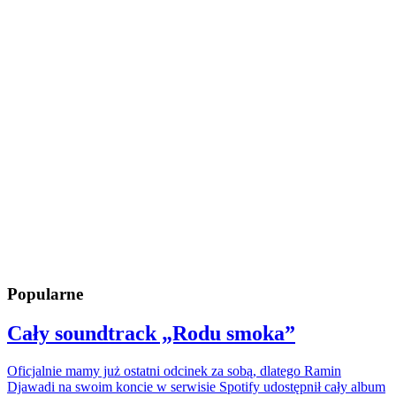
Popularne
Cały soundtrack „Rodu smoka”
Oficjalnie mamy już ostatni odcinek za sobą, dlatego Ramin
Djawadi na swoim koncie w serwisie Spotify udostępnił cały album