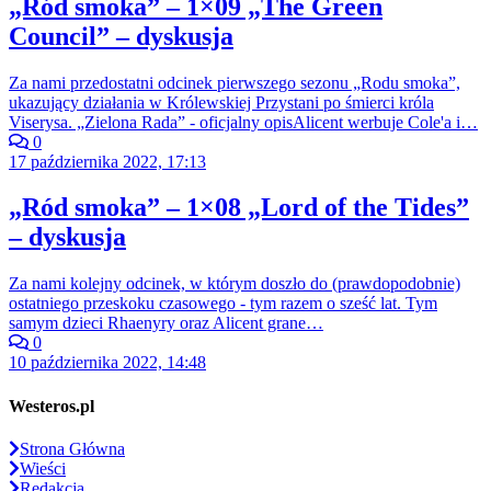
„Ród smoka” – 1×09 „The Green
Council” – dyskusja
Za nami przedostatni odcinek pierwszego sezonu „Rodu smoka”,
ukazujący działania w Królewskiej Przystani po śmierci króla
Viserysa. „Zielona Rada” - oficjalny opisAlicent werbuje Cole'a i…
0
17 października 2022, 17:13
„Ród smoka” – 1×08 „Lord of the Tides”
– dyskusja
Za nami kolejny odcinek, w którym doszło do (prawdopodobnie)
ostatniego przeskoku czasowego - tym razem o sześć lat. Tym
samym dzieci Rhaenyry oraz Alicent grane…
0
10 października 2022, 14:48
Westeros.pl
Strona Główna
Wieści
Redakcja