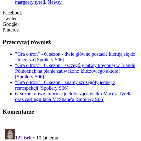
margaery tyrell
,
Newsy
Facebook
Twitter
Google+
Pinterest
Przeczytaj również
"Gra o tron" - 6. sezon - dwie główne postacie kierują się do
Dorzecza [Spoilery S06]
"Gra o tron" - 6. sezon - szczegóły bitwy kręconej w Irlandii
Północnej; na planie zauważono kluczowego aktora!
[Spoilery S06]
"Gra o tron" - 6. sezon - znamy szczegóły jednej z
retrospekcji [Spoilery S06]
6. sezon: nowe informacje dotyczące wątku Mace'a Tyrella
oraz castingu Iana McShane'a [Spoilery S06]
Komentarze