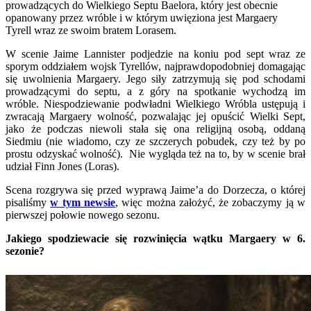
prowadzących do Wielkiego Septu Baelora, który jest obecnie
opanowany przez wróble i w którym uwięziona jest Margaery
Tyrell wraz ze swoim bratem Lorasem.
W scenie Jaime Lannister podjedzie na koniu pod sept wraz ze
sporym oddziałem wojsk Tyrellów, najprawdopodobniej domagając
się uwolnienia Margaery. Jego siły zatrzymują się pod schodami
prowadzącymi do septu, a z góry na spotkanie wychodzą im
wróble. Niespodziewanie podwładni Wielkiego Wróbla ustępują i
zwracają Margaery wolność, pozwalając jej opuścić Wielki Sept,
jako że podczas niewoli stała się ona religijną osobą, oddaną
Siedmiu (nie wiadomo, czy ze szczerych pobudek, czy też by po
prostu odzyskać wolność). Nie wygląda też na to, by w scenie brał
udział Finn Jones (Loras).
Scena rozgrywa się przed wyprawą Jaime’a do Dorzecza, o której
pisaliśmy
w tym newsie
, więc można założyć, że zobaczymy ją w
pierwszej połowie nowego sezonu.
Jakiego spodziewacie się rozwinięcia wątku Margaery w 6.
sezonie?