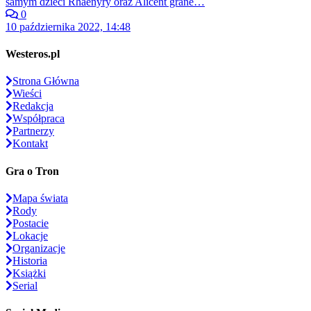
samym dzieci Rhaenyry oraz Alicent grane…
0
10 października 2022, 14:48
Westeros.pl
Strona Główna
Wieści
Redakcja
Współpraca
Partnerzy
Kontakt
Gra o Tron
Mapa świata
Rody
Postacie
Lokacje
Organizacje
Historia
Książki
Serial