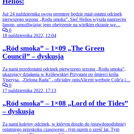
Helios!
Już 24 października swoją premierę będzie miał ostatni odcinek
pierwszego sezonu „Rodu smoka”. Sieć Helios wyszła naprzeciw
fanom, umożliwiając jego obejrzenie na wielkim ekranie we…
0
18 października 2022, 12:04
„Ród smoka” – 1×09 „The Green
Council” – dyskusja
Za nami przedostatni odcinek pierwszego sezonu „Rodu smoka”,
ukazujący działania w Królewskiej Przystani po śmierci króla
Viserysa. „Zielona Rada” - oficjalny opisAlicent werbuje Cole'a i…
0
17 października 2022, 17:13
„Ród smoka” – 1×08 „Lord of the Tides”
– dyskusja
Za nami kolejny odcinek, w którym doszło do (prawdopodobnie)
ostatniego przeskoku czasowego - tym razem o sześć lat. Tym