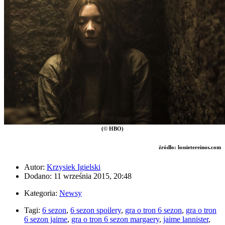
(
©
HBO)
źródło: lossietereinos.com
Autor:
Krzysiek Igielski
Dodano: 11 września 2015, 20:48
Kategoria:
Newsy
Tagi:
6 sezon
,
6 sezon spoilery
,
gra o tron 6 sezon
,
gra o tron
6 sezon jaime
,
gra o tron 6 sezon margaery
,
jaime lannister
,