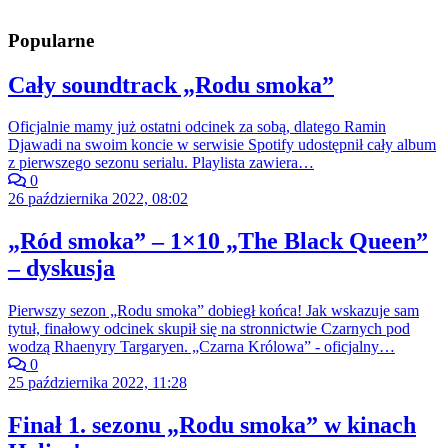
Popularne
Cały soundtrack „Rodu smoka”
Oficjalnie mamy już ostatni odcinek za sobą, dlatego Ramin
Djawadi na swoim koncie w serwisie Spotify udostępnił cały album
z pierwszego sezonu serialu. Playlista zawiera…
0
26 października 2022, 08:02
„Ród smoka” – 1×10 „The Black Queen”
– dyskusja
Pierwszy sezon „Rodu smoka” dobiegł końca! Jak wskazuje sam
tytuł, finałowy odcinek skupił się na stronnictwie Czarnych pod
wodzą Rhaenyry Targaryen. „Czarna Królowa” - oficjalny…
0
25 października 2022, 11:28
Finał 1. sezonu „Rodu smoka” w kinach