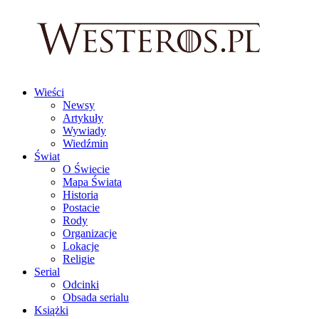
Wieści
Newsy
Artykuły
Wywiady
Wiedźmin
Świat
O Świecie
Mapa Świata
Historia
Postacie
Rody
Organizacje
Lokacje
Religie
Serial
Odcinki
Obsada serialu
Książki