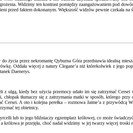
agrożenia. Widzimy ten kontrast pomiędzy zaangażowaniem pod dowódz
ieni przed faktem dokonanym. Większość widzów pewnie czekała na śmier
y do życia przez nekromantę Qyburna Góra przedstawia idealną miesza
mrówkę. Oddała więcej z natury Clegane’a niż którekolwiek z jego po
atanek Daenerys.
ęli z ulgą, kiedy bez użycia przemocy udało im się zatrzymać Cersei
 chłopak tłumaczy się z zatrzymania matki w sposób, którego przy o
ć Cersei. A oto i kolejna perełka – rozmowa Jaime’a z przywódcą W
rzymać tej obietnicy.
yrcelli lub to jego bliźniaczy egzemplarz królowej, co może świadcz
 królowa je przejęła, choć nadal widzimy w jej twarzy więcej troski niż