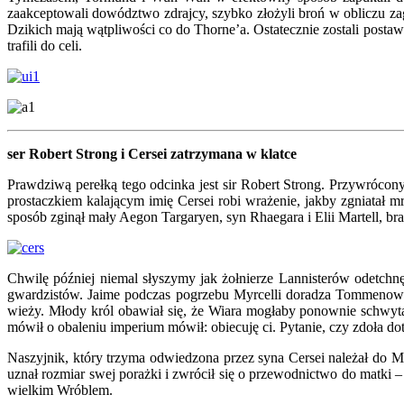
zaakceptowali dowództwo zdrajcy, szybko złożyli broń w obliczu z
Dzikich mają wątpliwości co do Thorne’a. Ostatecznie zostali postaw
trafili do celi.
ser Robert Strong i Cersei zatrzymana w klatce
Prawdziwą perełką tego odcinka jest sir Robert Strong. Przywrócon
prostaczkiem kalającym imię Cersei robi wrażenie, jakby zgniatał 
sposób zginął mały Aegon Targaryen, syn Rhaegara i Elii Martell, br
Chwilę później niemal słyszymy jak żołnierze Lannisterów odetchn
gwardzistów. Jaime podczas pogrzebu Myrcelli doradza Tommenowi,
wieży. Młody król obawiał się, że Wiara mogłaby ponownie schwyta
mówił o obaleniu imperium mówił: obiecuję ci. Pytanie, czy zdoła dot
Naszyjnik, który trzyma odwiedzona przez syna Cersei należał do M
uznał rozmiar swej porażki i zwrócił się o przewodnictwo do matki – a
wielkim Wróblem.