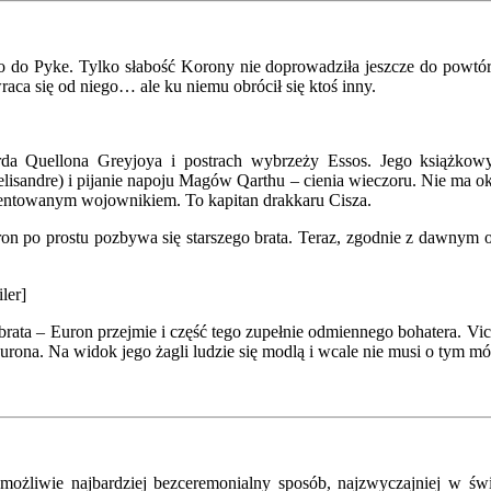
 do Pyke. Tylko słabość Korony nie doprowadziła jeszcze do powtórki
ca się od niego… ale ku niemu obrócił się ktoś inny.
rda Quellona Greyjoya i postrach wybrzeży Essos. Jego książk
Melisandre) i pijanie napoju Magów Qarthu – cienia wieczoru. Nie ma 
alentowanym wojownikiem. To kapitan drakkaru Cisza.
Euron po prostu pozbywa się starszego brata. Teraz, zgodnie z dawny
ler]
rata – Euron przejmie i część tego zupełnie odmiennego bohatera. Victa
a. Na widok jego żagli ludzie się modlą i wcale nie musi o tym mówi
możliwie najbardziej bezceremonialny sposób, najzwyczajniej w św