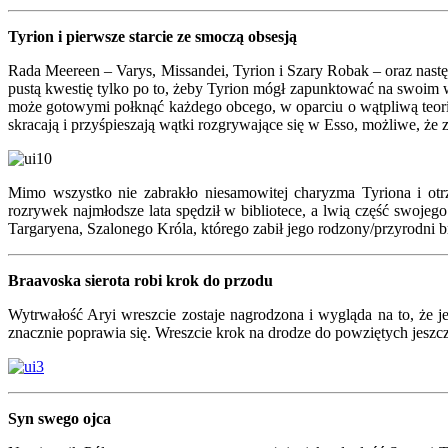
Tyrion i pierwsze starcie ze smoczą obsesją
Rada Meereen – Varys, Missandei, Tyrion i Szary Robak – oraz nastę
pustą kwestię tylko po to, żeby Tyrion mógł zapunktować na swoim
może gotowymi połknąć każdego obcego, w oparciu o wątpliwą teori
skracają i przyśpieszają wątki rozgrywające się w Esso, możliwe, ż
Mimo wszystko nie zabrakło niesamowitej charyzma Tyriona i ot
rozrywek najmłodsze lata spędził w bibliotece, a lwią część swojego
Targaryena, Szalonego Króla, którego zabił jego rodzony/przyrodni 
Braavoska sierota robi krok do przodu
Wytrwałość Aryi wreszcie zostaje nagrodzona i wygląda na to, że j
znacznie poprawia się. Wreszcie krok na drodze do powziętych jeszc
Syn swego ojca