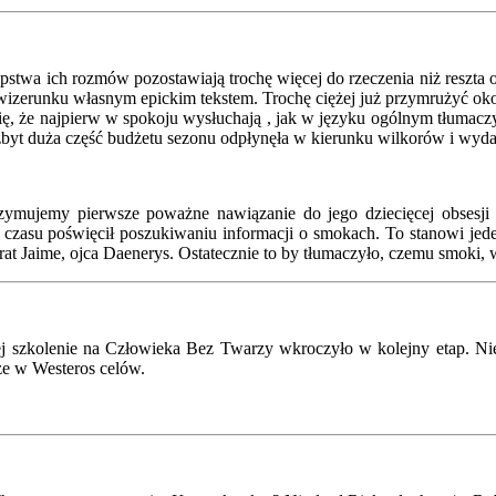
pstwa ich rozmów pozostawiają trochę więcej do rzeczenia niż reszta o
 wizerunku własnym epickim tekstem. Trochę ciężej już przymrużyć o
ę, że najpierw w spokoju wysłuchają , jak w języku ogólnym tłumacz
e zbyt duża część budżetu sezonu odpłynęła w kierunku wilkorów i wyd
rzymujemy pierwsze poważne nawiązanie do jego dziecięcej obsesj
 czasu poświęcił poszukiwaniu informacji o smokach. To stanowi jeden
brat Jaime, ojca Daenerys. Ostatecznie to by tłumaczyło, czemu smoki
ej szkolenie na Człowieka Bez Twarzy wkroczyło w kolejny etap. Nie 
ze w Westeros celów.