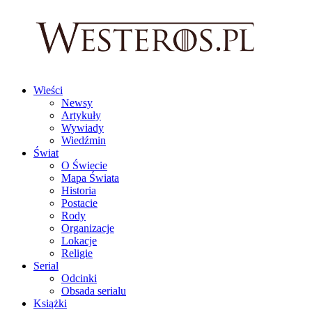
Wieści
Newsy
Artykuły
Wywiady
Wiedźmin
Świat
O Świecie
Mapa Świata
Historia
Postacie
Rody
Organizacje
Lokacje
Religie
Serial
Odcinki
Obsada serialu
Książki