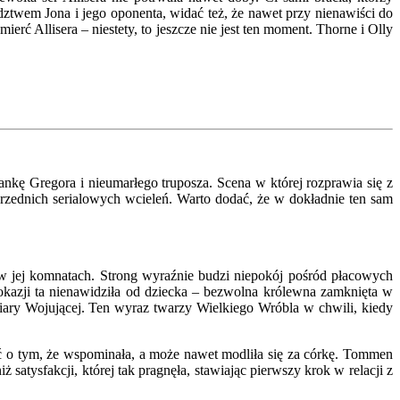
twem Jona i jego oponenta, widać też, że nawet przy nienawiści do
ć Allisera – niestety, to jeszcze nie jest ten moment. Thorne i Olly
nkę Gregora i nieumarłego truposza. Scena w której rozprawia się z
przednich serialowych wcieleń. Warto dodać, że w dokładnie ten sam
 w jej komnatach. Strong wyraźnie budzi niepokój pośród płacowych
kazji ta nienawidziła od dziecka – bezwolna królewna zamknięta w
iary Wojującej. Ten wyraz twarzy Wielkiego Wróbla w chwili, kiedy
yć o tym, że wspominała, a może nawet modliła się za córkę. Tommen
 satysfakcji, której tak pragnęła, stawiając pierwszy krok w relacji z