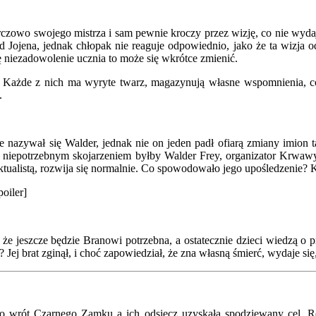
czowo swojego mistrza i sam pewnie kroczy przez wizję, co nie wyda
 Jojena, jednak chłopak nie reaguje odpowiednio, jako że ta wizja o
ę niezadowolenie ucznia to może się wkrótce zmienić.
Każde z nich ma wyryte twarz, magazynują własne wspomnienia, co j
.
e nazywał się Walder, jednak nie on jeden padł ofiarą zmiany imion 
 niepotrzebnym skojarzeniem byłby Walder Frey, organizator Krwawy
telektualistą, rozwija się normalnie. Co spowodowało jego upośledzenie
poiler]
 że jeszcze będzie Branowi potrzebna, a ostatecznie dzieci wiedzą o p
 Jej brat zginął, i choć zapowiedział, że zna własną śmierć, wydaje si
ót Czarnego Zamku a ich odsiecz uzyskała spodziewany cel. Rewol