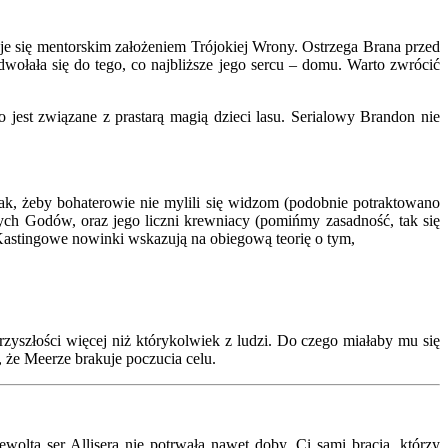
je się mentorskim założeniem Trójokiej Wrony. Ostrzega Brana przed
dwołała się do tego, co najbliższe jego sercu – domu. Warto zwrócić
est związane z prastarą magią dzieci lasu. Serialowy Brandon nie
tak, żeby bohaterowie nie mylili się widzom (podobnie potraktowano
ch Godów, oraz jego liczni krewniacy (pomińmy zasadność, tak się
? Kastingowe nowinki wskazują na obiegową teorię o tym,
rzyszłości więcej niż którykolwiek z ludzi. Do czego miałaby mu się
ę, że Meerze brakuje poczucia celu.
ta ser Allisera nie potrwała nawet doby. Ci sami bracia, którzy