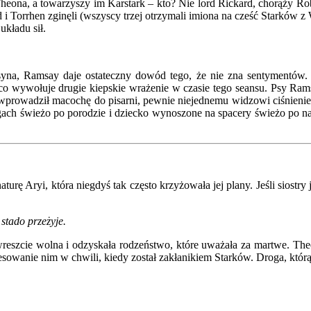
eona, a towarzyszy im Karstark – kto? Nie lord Rickard, chorąży Rob
orrhen zginęli (wszyscy trzej otrzymali imiona na cześć Starków z Wi
kładu sił.
syna, Ramsay daje ostateczny dowód tego, że nie zna sentymentów.
co wywołuje drugie kiepskie wrażenie w czasie tego seansu. Psy Rams
prowadził macochę do pisarni, pewnie niejednemu widzowi ciśnienie 
ach świeżo po porodzie i dziecko wynoszone na spacery świeżo po na
ę Aryi, która niegdyś tak często krzyżowała jej plany. Jeśli siostry j
 stado przeżyje.
wreszcie wolna i odzyskała rodzeństwo, które uważała za martwe. Theo
eresowanie nim w chwili, kiedy został zakłanikiem Starków. Droga, któ