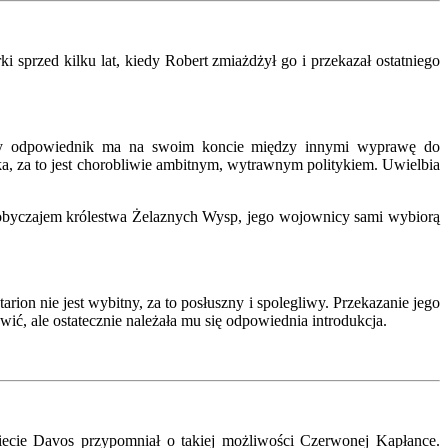
 sprzed kilku lat, kiedy Robert zmiażdżył go i przekazał ostatniego
owy odpowiednik ma na swoim koncie między innymi wyprawę do
oka, za to jest chorobliwie ambitnym, wytrawnym politykiem. Uwielbia
m obyczajem królestwa Żelaznych Wysp, jego wojownicy sami wybiorą
rion nie jest wybitny, za to posłuszny i spolegliwy. Przekazanie jego
ć, ale ostatecznie należała mu się odpowiednia introdukcja.
iecie Davos przypomniał o takiej możliwości Czerwonej Kapłance.