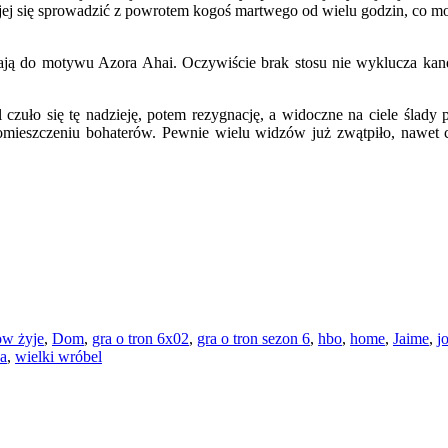
 jej się sprowadzić z powrotem kogoś martwego od wielu godzin, co m
ę mają do motywu Azora Ahai. Oczywiście brak stosu nie wyklucza k
 czuło się tę nadzieję, potem rezygnację, a widoczne na ciele ślady
ieszczeniu bohaterów. Pewnie wielu widzów już zwątpiło, nawet ci, k
ow żyje
,
Dom
,
gra o tron 6x02
,
gra o tron sezon 6
,
hbo
,
home
,
Jaime
,
j
ca
,
wielki wróbel