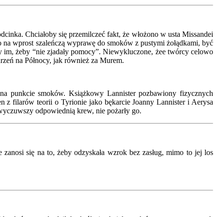
dcinka. Chciałoby się przemilczeć fakt, że włożono w usta Missandei
ko na wprost szaleńczą wyprawę do smoków z pustymi żołądkami, być
y im, żeby “nie zjadały pomocy”. Niewykluczone, żee twórcy celowo
arzeń na Północy, jak również za Murem.
i na punkcie smoków. Książkowy Lannister pozbawiony fizycznych
 z filarów teorii o Tyrionie jako bękarcie Joanny Lannister i Aerysa
, wyczuwszy odpowiednią krew, nie pożarły go.
zanosi się na to, żeby odzyskała wzrok bez zasług, mimo to jej los