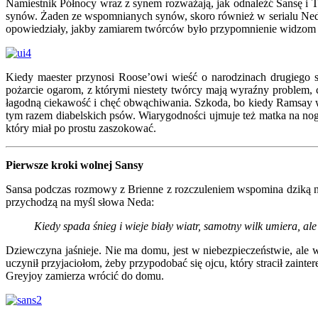
Namiestnik Północy wraz z synem rozważają, jak odnaleźć Sansę i Th
synów. Żaden ze wspomnianych synów, skoro również w serialu Ned i T
opowiedziały, jakby zamiarem twórców było przypomnienie widzom u
Kiedy maester przynosi Roose’owi wieść o narodzinach drugiego 
pożarcie ogarom, z którymi niestety twórcy mają wyraźny problem, 
łagodną ciekawość i chęć obwąchiwania. Szkoda, bo kiedy Ramsay w
tym razem diabelskich psów. Wiarygodności ujmuje też matka na nog
który miał po prostu zaszokować.
Pierwsze kroki wolnej Sansy
Sansa podczas rozmowy z Brienne z rozczuleniem wspomina dziką natur
przychodzą na myśl słowa Neda:
Kiedy spada śnieg i wieje biały wiatr, samotny wilk umiera, ale
Dziewczyna jaśnieje. Nie ma domu, jest w niebezpieczeństwie, ale 
uczynił przyjaciołom, żeby przypodobać się ojcu, który stracił zaint
Greyjoy zamierza wrócić do domu.