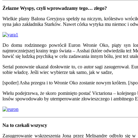
Żelazne Wyspy, czyli wprowadzamy tego… złego?
Wielkie plany Balona Greyjoya spełzły na niczym, królestwo wróciło
syna jako zakładnika Starków. Nawet córka wytyka mu niemoc i odwra
Do domu rodzinnego powrócił Euron Wronie Oko, piąty syn lo
najmroczniejszej krainy tego świata – Asshai (które odwiedziła też 
bawić się ludzką psychiką w celu zadawania innym bólu, jest też ut
Serial ponownie ukazał dosłownie to, co autor sagi zasugerował. 
sobie władcę. Jeśli wiec wybierze tak samo, jak w sadze,
[spoiler] Asha przegra i to Wronie Oko zostanie nowym królem. [/spoi
Wielu podejrzewa, że skoro pominięto postać Victariona – kolejnego b
losów spowodowało by utemperowanie złowieszczego i ambitnego Euron
Na to czekali wszyscy
Zasugerowanie wskrzeszenia Jona przez Melisandre odbyło się w 