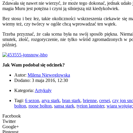
Zdawała się nawet nie wierzyć, że może tego dokonać, jednak udało
magia Muru jest potężna i czyni ją silniejszą niż kiedykolwiek.
Bez stosu i bez łez, takie okoliczności wskrzeszenia ciekawie si
wiemy też, czy twórcy w ogóle chcą wprowadzać ten wątek.
Trzeba przyznać, że cała scena była na swój sposób piękna. Niemal
smutek, złość, rozgoryczenie, nie tylko wśród zgromadzonych w pom
później.
Jak Wam podobał się odcinek?
Autor:
Milena Nieweglowska
Dodano: 3 maja 2016, 12:30
Kategoria:
Artykuły
Tagi:
6 sezon
,
arya stark
,
bran stark
,
brienne
,
cersei
,
czy jon sn
bolton
,
roose bolton
,
sansa stark
,
tyrion lannister
,
wiara wojują
Facebook
Twitter
Google+
Pinterest