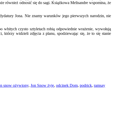
oże również odnosić się do sagi. Książkowa Melisandre wspomina, że
andydatury Jona. Nie znamy warunków jego pierwszych narodzin, nie
 po wbitych czysto sztyletach robią odpowiednie wrażenie, wywołują
tórzy widzieli zdjęcia z planu, spodziewając się, że to się stanie
on snow ożywiony
,
Jon Snow żyje
,
odcinek Dom
,
podrick
,
ramsay