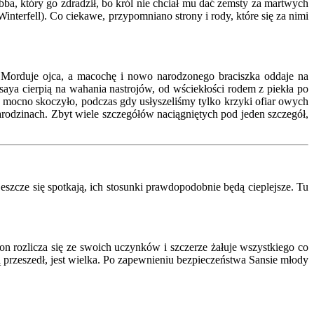
ba, który go zdradził, bo król nie chciał mu dać zemsty za martwych
nterfell). Co ciekawe, przypomniano strony i rody, które się za nimi
 Morduje ojca, a macochę i nowo narodzonego braciszka oddaje na
aya cierpią na wahania nastrojów, od wściekłości rodem z piekła po
mocno skoczyło, podczas gdy usłyszeliśmy tylko krzyki ofiar owych
rodzinach. Zbyt wiele szczegółów naciągniętych pod jeden szczegół,
eszcze się spotkają, ich stosunki prawdopodobnie będą cieplejsze. Tu
n rozlicza się ze swoich uczynków i szczerze żałuje wszystkiego co
rą przeszedł, jest wielka. Po zapewnieniu bezpieczeństwa Sansie młody