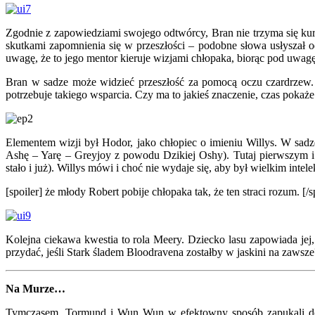
Zgodnie z zapowiedziami swojego odtwórcy, Bran nie trzyma się kur
skutkami zapomnienia się w przeszłości – podobne słowa usłyszał od
uwagę, że to jego mentor kieruje wizjami chłopaka, biorąc pod uwag
Bran w sadze może widzieć przeszłość za pomocą oczu czardrzew. 
potrzebuje takiego wsparcia. Czy ma to jakieś znaczenie, czas pokaże
Elementem wizji był Hodor, jako chłopiec o imieniu Willys. W sadz
Ashę – Yarę – Greyjoy z powodu Dzikiej Oshy). Tutaj pierwszym i
stało i już). Willys mówi i choć nie wydaje się, aby był wielkim in
[spoiler] że młody Robert pobije chłopaka tak, że ten straci rozum. [/s
Kolejna ciekawa kwestia to rola Meery. Dziecko lasu zapowiada jej,
przydać, jeśli Stark śladem Bloodravena zostałby w jaskini na zawsze?
Na Murze…
Tymczasem, Tormund i Wun Wun w efektowny sposób zapukali do wr