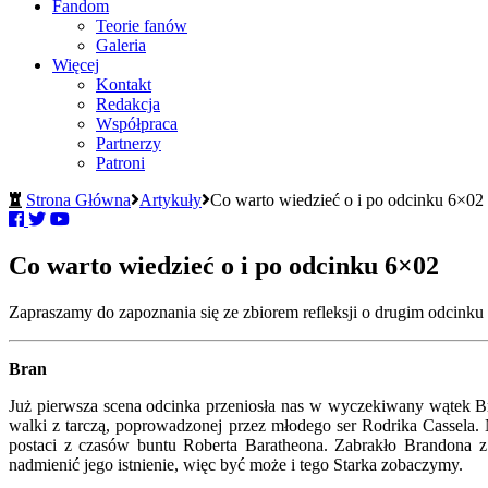
Fandom
Teorie fanów
Galeria
Więcej
Kontakt
Redakcja
Współpraca
Partnerzy
Patroni
Strona Główna
Artykuły
Co warto wiedzieć o i po odcinku 6×02
Co warto wiedzieć o i po odcinku 6×02
Zapraszamy do zapoznania się ze zbiorem refleksji o drugim odcinku
Bran
Już pierwsza scena odcinka przeniosła nas w wyczekiwany wątek Bra
walki z tarczą, poprowadzonej przez młodego ser Rodrika Cassela. N
postaci z czasów buntu Roberta Baratheona. Zabrakło Brandona z
nadmienić jego istnienie, więc być może i tego Starka zobaczymy.