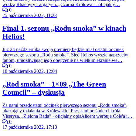
wodzą Rhaenyry Targaryen. „Czarna Królowa” - oficjalny…
0
25 października 2022, 11:28
Finał 1. sezonu „Rodu smoka” w kinach
Helios!
Już 24 października swoją premierę będzie miał ostatni odcinek
pierwszego sezonu „Rodu smoka”. Sieć Helios wyszła naprzeciw
fanom, umożliwiając jego obejrzenie na wielkim ekranie we…
0
18 października 2022, 12:04
„Ród smoka” – 1×09 „The Green
Council” – dyskusja
Za nami przedostatni odcinek pierwszego sezonu „Rodu smoka”,
ukazujący działania w Królewskiej Przystani po śmierci króla
Viserysa. „Zielona Rada” - oficjalny opisAlicent werbuje Cole'a i…
0
17 października 2022, 17:13