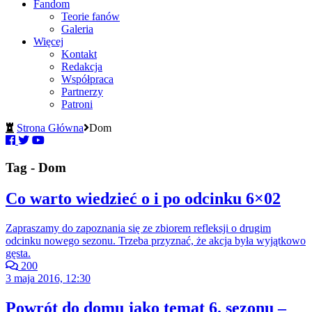
Fandom
Teorie fanów
Galeria
Więcej
Kontakt
Redakcja
Współpraca
Partnerzy
Patroni
Strona Główna
Dom
Tag - Dom
Co warto wiedzieć o i po odcinku 6×02
Zapraszamy do zapoznania się ze zbiorem refleksji o drugim
odcinku nowego sezonu. Trzeba przyznać, że akcja była wyjątkowo
gęsta.
200
3 maja 2016, 12:30
Powrót do domu jako temat 6. sezonu –