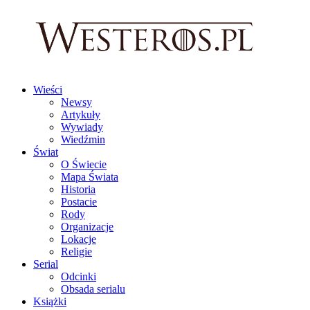
Wieści
Newsy
Artykuły
Wywiady
Wiedźmin
Świat
O Świecie
Mapa Świata
Historia
Postacie
Rody
Organizacje
Lokacje
Religie
Serial
Odcinki
Obsada serialu
Książki