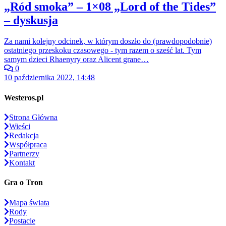
„Ród smoka” – 1×08 „Lord of the Tides”
– dyskusja
Za nami kolejny odcinek, w którym doszło do (prawdopodobnie)
ostatniego przeskoku czasowego - tym razem o sześć lat. Tym
samym dzieci Rhaenyry oraz Alicent grane…
0
10 października 2022, 14:48
Westeros.pl
Strona Główna
Wieści
Redakcja
Współpraca
Partnerzy
Kontakt
Gra o Tron
Mapa świata
Rody
Postacie