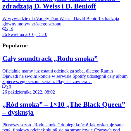
zdradzają D. Weiss i D. Benioff
W wywiadzie dla Variety Dan Weiss i David Benioff zdradzają
główny motyw szóstego sezonu.
19
26 kwietnia 2016, 15:10
Popularne
Cały soundtrack „Rodu smoka”
Oficjalnie mamy już ostatni odcinek za sobą, dlatego Ramin
Djawadi na swoim koncie w serwisie Spotify udostępnił cały album
z pierwszego sezonu serialu. Playlista zawiera…
0
26 października 2022, 08:02
„Ród smoka” – 1×10 „The Black Queen”
– dyskusja
Pierwszy sezon „Rodu smoka” dobiegł końca! Jak wskazuje sam
tytuł, finałowy odcinek skupił się na stronnictwie Czarnych pod