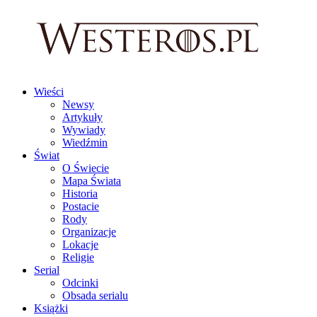
Wieści
Newsy
Artykuły
Wywiady
Wiedźmin
Świat
O Świecie
Mapa Świata
Historia
Postacie
Rody
Organizacje
Lokacje
Religie
Serial
Odcinki
Obsada serialu
Książki