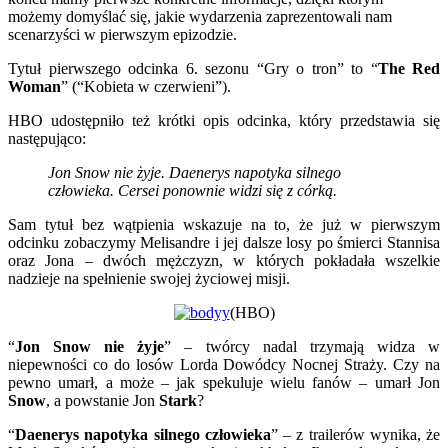
możemy domyślać się, jakie wydarzenia zaprezentowali nam
scenarzyści w pierwszym epizodzie.
Tytuł pierwszego odcinka 6. sezonu “Gry o tron” to “
The Red
Woman
” (“Kobieta w czerwieni”).
HBO udostępniło też krótki opis odcinka, który przedstawia się
następująco:
Jon Snow nie żyje. Daenerys napotyka silnego
człowieka. Cersei ponownie widzi się z córką.
Sam tytuł bez wątpienia wskazuje na to, że już w pierwszym
odcinku zobaczymy Melisandre i jej dalsze losy po śmierci Stannisa
oraz Jona – dwóch mężczyzn, w których pokładała wszelkie
nadzieje na spełnienie swojej życiowej misji.
(HBO)
“
Jon Snow nie żyje
” – twórcy nadal trzymają widza w
niepewności co do losów Lorda Dowódcy Nocnej Straży. Czy na
pewno umarł, a może – jak spekuluje wielu fanów – umarł Jon
Snow
, a powstanie Jon
Stark
?
“
Daenerys napotyka silnego człowieka
” – z trailerów wynika, że