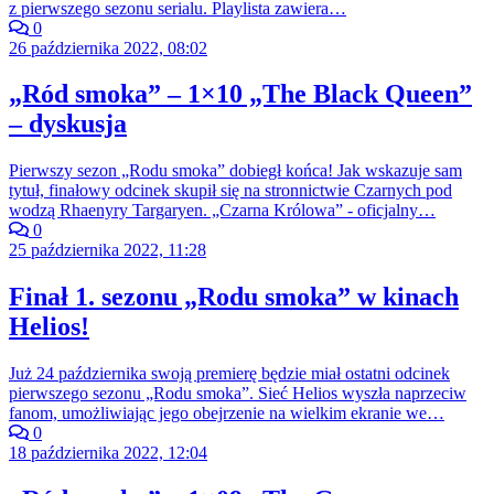
z pierwszego sezonu serialu. Playlista zawiera…
0
26 października 2022, 08:02
„Ród smoka” – 1×10 „The Black Queen”
– dyskusja
Pierwszy sezon „Rodu smoka” dobiegł końca! Jak wskazuje sam
tytuł, finałowy odcinek skupił się na stronnictwie Czarnych pod
wodzą Rhaenyry Targaryen. „Czarna Królowa” - oficjalny…
0
25 października 2022, 11:28
Finał 1. sezonu „Rodu smoka” w kinach
Helios!
Już 24 października swoją premierę będzie miał ostatni odcinek
pierwszego sezonu „Rodu smoka”. Sieć Helios wyszła naprzeciw
fanom, umożliwiając jego obejrzenie na wielkim ekranie we…
0
18 października 2022, 12:04