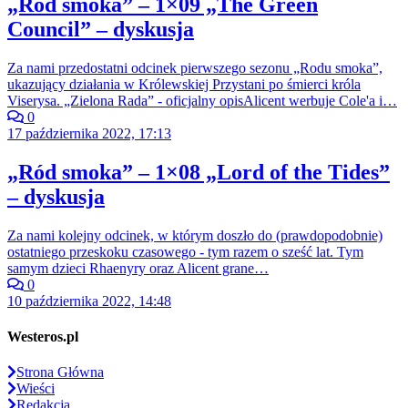
„Ród smoka” – 1×09 „The Green
Council” – dyskusja
Za nami przedostatni odcinek pierwszego sezonu „Rodu smoka”,
ukazujący działania w Królewskiej Przystani po śmierci króla
Viserysa. „Zielona Rada” - oficjalny opisAlicent werbuje Cole'a i…
0
17 października 2022, 17:13
„Ród smoka” – 1×08 „Lord of the Tides”
– dyskusja
Za nami kolejny odcinek, w którym doszło do (prawdopodobnie)
ostatniego przeskoku czasowego - tym razem o sześć lat. Tym
samym dzieci Rhaenyry oraz Alicent grane…
0
10 października 2022, 14:48
Westeros.pl
Strona Główna
Wieści
Redakcja