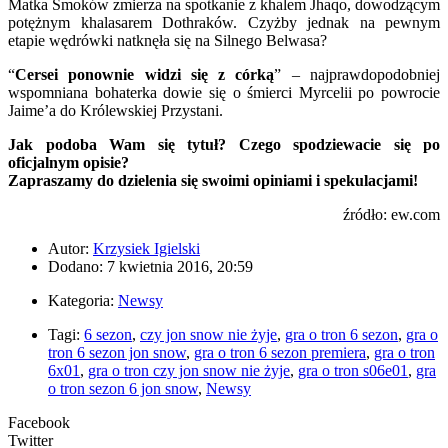
Matka Smoków zmierza na spotkanie z khalem Jhaqo, dowodzącym
potężnym khalasarem Dothraków. Czyżby jednak na pewnym
etapie wędrówki natknęła się na Silnego Belwasa?
“
Cersei ponownie widzi się z córką
” – najprawdopodobniej
wspomniana bohaterka dowie się o śmierci Myrcelii po powrocie
Jaime’a do Królewskiej Przystani.
Jak podoba Wam się tytuł? Czego spodziewacie się po
oficjalnym opisie?
Zapraszamy do dzielenia się swoimi opiniami i spekulacjami!
źródło: ew.com
Autor:
Krzysiek Igielski
Dodano: 7 kwietnia 2016, 20:59
Kategoria:
Newsy
Tagi:
6 sezon
,
czy jon snow nie żyje
,
gra o tron 6 sezon
,
gra o
tron 6 sezon jon snow
,
gra o tron 6 sezon premiera
,
gra o tron
6x01
,
gra o tron czy jon snow nie żyje
,
gra o tron s06e01
,
gra
o tron sezon 6 jon snow
,
Newsy
Facebook
Twitter