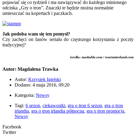
pojawiać się co tydzień i ma nawiązywać do każdego minionego
odcinka „Gry o tron”. Znaczki te będzie można normalnie
umieszczać na kopertach i paczkach.
Jak podoba wam się ten pomysł?
Czy zachęci on fanów serialu do częstszego korzystania z poczty
tradycyjnej?
źrodła: mashable.com / tourismireland.com
Autor: Magdalena Trawka
Autor:
Krzysiek Igielski
Dodano: 4 maja 2016, 09:20
Kategoria:
Newsy
Tagi:
6 sezon
,
ciekawostki
,
gra o tron 6 sezon
,
gra o tron
irlandia
,
gra o tron irlandia północna
,
gra o tron promocja
,
Newsy
Facebook
Twitter