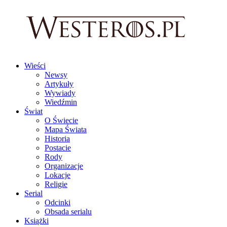
Wieści
Newsy
Artykuły
Wywiady
Wiedźmin
Świat
O Świecie
Mapa Świata
Historia
Postacie
Rody
Organizacje
Lokacje
Religie
Serial
Odcinki
Obsada serialu
Książki