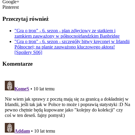
Google+
Pinterest
Przeczytaj również
"Gra o tron" - 6. sezon - plan zdjęciowy ze statkiem i
zamkiem zauważony w północnoirlandzkim Banbridge
"Gra o tron" - 6. sezon - szczegóły bitwy kręconej w Irlandii
Północnej; na planie zauważono kluczowego aktora!
[Spoilery S06]
Komentarze