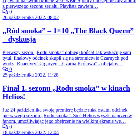
Djawadi na swoim koncie w serwisie Spotify udostępnił cały album
z pierwszego sezonu serialu. Playlista zawiera…
0
26 października 2022, 08:02
„Ród smoka” – 1×10 „The Black Queen”
– dyskusja
Pierwszy sezon „Rodu smoka” dobiegł końca! Jak wskazuje sam
tytuł, finałowy odcinek skupił się na stronnictwie Czarnych pod
wodzą Rhaenyry Targaryen. „Czarna Królowa” - oficjalny…
0
25 października 2022, 11:28
Finał 1. sezonu „Rodu smoka” w kinach
Helios!
Już 24 października swoją premierę będzie miał ostatni odcinek
pierwszego sezonu „Rodu smoka”. Sieć Helios wyszła naprzeciw
fanom, umożliwiając jego obejrzenie na wielkim ekranie we…
0
18 października 2022, 12:04