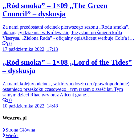
„Ród smoka” – 1×09 „The Green
Council” – dyskusja
Za nami przedostatni odcinek pierwszego sezonu „Rodu smoka”,
ukazujący działania w Królewskiej Przystani po śmierci króla
Viserysa. „Zielona Rada” - oficjalny opisAlicent werbuje Cole'a i…
0
17 października 2022, 17:13
„Ród smoka” – 1×08 „Lord of the Tides”
– dyskusja
Za nami kolejny odcinek, w którym doszło do (prawdopodobnie)
ostatniego przeskoku czasowego - tym razem o sześć lat. Tym
samym dzieci Rhaenyry oraz Alicent grane…
0
10 października 2022, 14:48
Westeros.pl
Strona Główna
Wieści