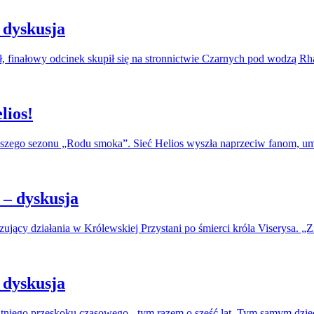
 dyskusja
, finałowy odcinek skupił się na stronnictwie Czarnych pod wodzą R
lios!
erwszego sezonu „Rodu smoka”. Sieć Helios wyszła naprzeciw fanom, u
– dyskusja
jący działania w Królewskiej Przystani po śmierci króla Viserysa. „Zi
 dyskusja
atniego przeskoku czasowego - tym razem o sześć lat. Tym samym dzie