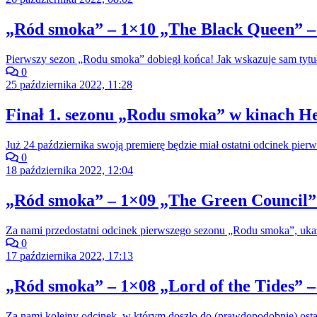
„Ród smoka” – 1×10 „The Black Queen” –
Pierwszy sezon „Rodu smoka” dobiegł końca! Jak wskazuje sam tytuł
0
25 października 2022, 11:28
Finał 1. sezonu „Rodu smoka” w kinach He
Już 24 października swoją premierę będzie miał ostatni odcinek pi
0
18 października 2022, 12:04
„Ród smoka” – 1×09 „The Green Council” 
Za nami przedostatni odcinek pierwszego sezonu „Rodu smoka”, ukazu
0
17 października 2022, 17:13
„Ród smoka” – 1×08 „Lord of the Tides” –
Za nami kolejny odcinek, w którym doszło do (prawdopodobnie) ost