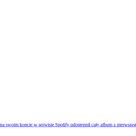
na swoim koncie w serwisie Spotify udostępnił cały album z pierwszeg