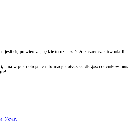
ale jeśli się potwierdzą, będzie to oznaczać, że łączny czas trwania 
), a na w pełni oficjalne informacje dotyczące długości odcinków mus
ące!
ia
,
Newsy