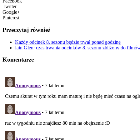
Facebook
Twitter
Google+
Pinterest
Przeczytaj również
Każdy odcinek 8. sezonu będzie trwał ponad godzinę
Iain Glen: czas trwania odcinków 8. sezonu zbliżony do film
Komentarze