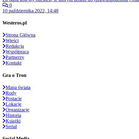
0
10 października 2022, 14:48
Westeros.pl
Strona Główna
Wieści
Redakcja
Współpraca
Partnerzy
Kontakt
Gra o Tron
Mapa świata
Rody
Postacie
Lokacje
Organizacje
Historia
Książki
Serial
Social Media