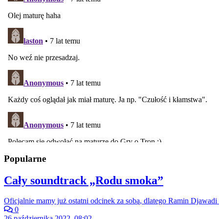
Popularne
Cały soundtrack „Rodu smoka”
Oficjalnie mamy już ostatni odcinek za sobą, dlatego Ramin Djawadi 
0
26 października 2022, 08:02