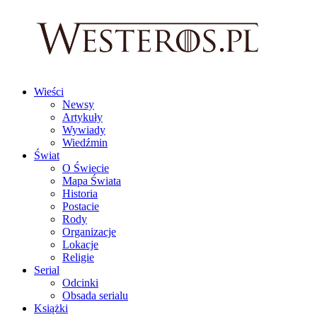
Wieści
Newsy
Artykuły
Wywiady
Wiedźmin
Świat
O Świecie
Mapa Świata
Historia
Postacie
Rody
Organizacje
Lokacje
Religie
Serial
Odcinki
Obsada serialu
Książki