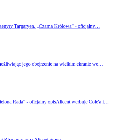
haenyry Targaryen. „Czarna Królowa” - oficjalny…
możliwiając jego obejrzenie na wielkim ekranie we…
elona Rada” - oficjalny opisAlicent werbuje Cole'a i…
ci Rhaenyry oraz Alicent grane…