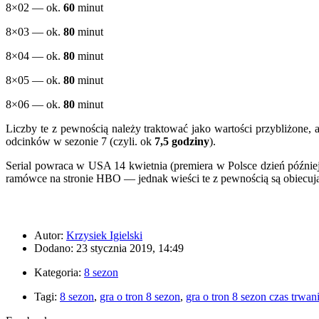
8×02 — ok.
60
minut
8×03 — ok.
80
minut
8×04 — ok.
80
minut
8×05 — ok.
80
minut
8×06 — ok.
80
minut
Liczby te z pewnością należy traktować jako wartości przybliżone, 
odcinków w sezonie 7 (czyli. ok
7,5 godziny
).
Serial powraca w USA 14 kwietnia (premiera w Polsce dzień później
ramówce na stronie HBO — jednak wieści te z pewnością są obiecuj
Autor:
Krzysiek Igielski
Dodano: 23 stycznia 2019, 14:49
Kategoria:
8 sezon
Tagi:
8 sezon
,
gra o tron 8 sezon
,
gra o tron 8 sezon czas trwan