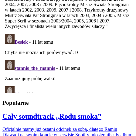
Popularne
Cały soundtrack „Rodu smoka”
Oficjalnie mamy już ostatni odcinek za sobą, dlatego Ramin
Djawadi na swoim koncie w serwisie Spotify udostępnił cały album