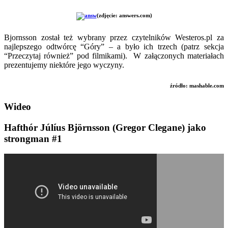
(zdjęcie: answers.com)
Bjornsson został też wybrany przez czytelników Westeros.pl za
najlepszego odtwórcę “Góry” – a było ich trzech (patrz sekcja
“Przeczytaj również” pod filmikami). W załączonych materiałach
prezentujemy niektóre jego wyczyny.
źródło: mashable.com
Wideo
Hafthór Júlíus Björnsson (Gregor Clegane) jako
strongman #1