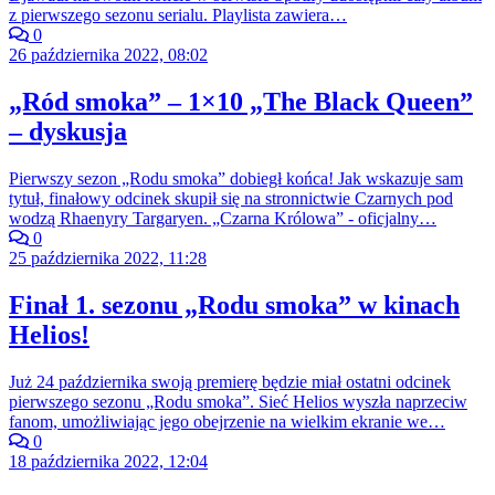
z pierwszego sezonu serialu. Playlista zawiera…
0
26 października 2022, 08:02
„Ród smoka” – 1×10 „The Black Queen”
– dyskusja
Pierwszy sezon „Rodu smoka” dobiegł końca! Jak wskazuje sam
tytuł, finałowy odcinek skupił się na stronnictwie Czarnych pod
wodzą Rhaenyry Targaryen. „Czarna Królowa” - oficjalny…
0
25 października 2022, 11:28
Finał 1. sezonu „Rodu smoka” w kinach
Helios!
Już 24 października swoją premierę będzie miał ostatni odcinek
pierwszego sezonu „Rodu smoka”. Sieć Helios wyszła naprzeciw
fanom, umożliwiając jego obejrzenie na wielkim ekranie we…
0
18 października 2022, 12:04