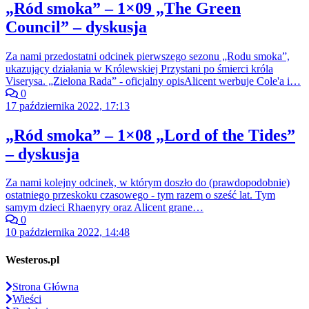
„Ród smoka” – 1×09 „The Green
Council” – dyskusja
Za nami przedostatni odcinek pierwszego sezonu „Rodu smoka”,
ukazujący działania w Królewskiej Przystani po śmierci króla
Viserysa. „Zielona Rada” - oficjalny opisAlicent werbuje Cole'a i…
0
17 października 2022, 17:13
„Ród smoka” – 1×08 „Lord of the Tides”
– dyskusja
Za nami kolejny odcinek, w którym doszło do (prawdopodobnie)
ostatniego przeskoku czasowego - tym razem o sześć lat. Tym
samym dzieci Rhaenyry oraz Alicent grane…
0
10 października 2022, 14:48
Westeros.pl
Strona Główna
Wieści