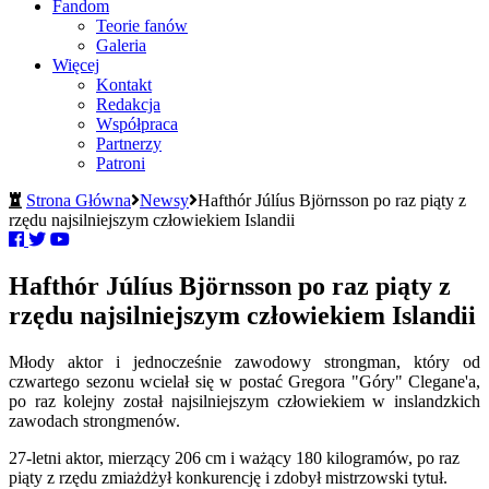
Fandom
Teorie fanów
Galeria
Więcej
Kontakt
Redakcja
Współpraca
Partnerzy
Patroni
Strona Główna
Newsy
Hafthór Júlíus Björnsson po raz piąty z
rzędu najsilniejszym człowiekiem Islandii
Hafthór Júlíus Björnsson po raz piąty z
rzędu najsilniejszym człowiekiem Islandii
Młody aktor i jednocześnie zawodowy strongman, który od
czwartego sezonu wcielał się w postać Gregora "Góry" Clegane'a,
po raz kolejny został najsilniejszym człowiekiem w inslandzkich
zawodach strongmenów.
27-letni aktor, mierzący 206 cm i ważący 180 kilogramów, po raz
piąty z rzędu zmiażdżył konkurencję i zdobył mistrzowski tytuł.