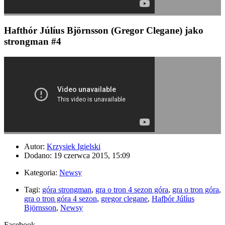
Hafthór Júlíus Björnsson (Gregor Clegane) jako
strongman #4
Autor:
Krzysiek Igielski
Dodano: 19 czerwca 2015, 15:09
Kategoria:
Newsy
Tagi:
góra strongman
,
gra o tron 4 sezon góra
,
gra o tron góra
,
gra o tron góra 4 sezon
,
gregor clegane
,
Hafþór Júlíus
Björnsson
,
Newsy
Facebook