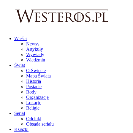
Wieści
Newsy
Artykuły
Wywiady
Wiedźmin
Świat
O Świecie
Mapa Świata
Historia
Postacie
Rody
Organizacje
Lokacje
Religie
Serial
Odcinki
Obsada serialu
Książki