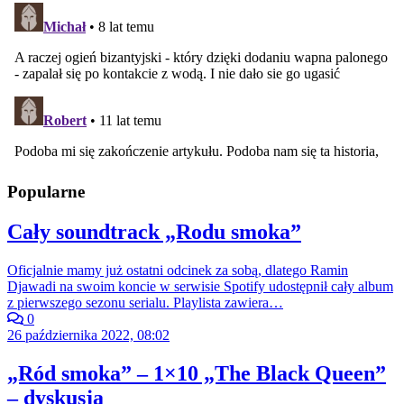
Popularne
Cały soundtrack „Rodu smoka”
Oficjalnie mamy już ostatni odcinek za sobą, dlatego Ramin
Djawadi na swoim koncie w serwisie Spotify udostępnił cały album
z pierwszego sezonu serialu. Playlista zawiera…
0
26 października 2022, 08:02
„Ród smoka” – 1×10 „The Black Queen”
– dyskusja