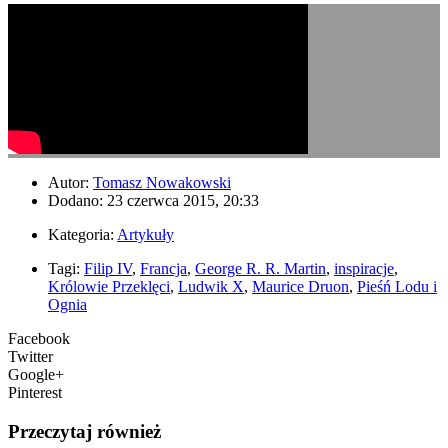
Autor:
Tomasz Nowakowski
Dodano: 23 czerwca 2015, 20:33
Kategoria:
Artykuły
Tagi:
Filip IV
,
Francja
,
George R. R. Martin
,
inspiracje
,
Królowie Przeklęci
,
Ludwik X
,
Maurice Druon
,
Pieśń Lodu i
Ognia
Facebook
Twitter
Google+
Pinterest
Przeczytaj również