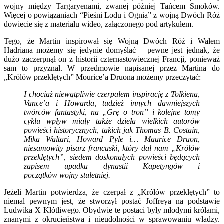
wojny między Targaryenami, zwanej później Tańcem Smoków.
Więcej o powiązaniach “Pieśni Lodu i Ognia” z wojną Dwóch Róż
dowiecie się z materiału wideo, załączonego pod artykułem.
Tego, że Martin inspirował się Wojną Dwóch Róż i Wałem
Hadriana możemy się jedynie domyślać – pewne jest jednak, że
dużo zaczerpnął on z historii czternastowiecznej Francji, ponieważ
sam to przyznał. W przedmowie napisanej przez Martina do
„Królów przeklętych” Mourice’a Druona możemy przeczytać:
I chociaż niewątpliwie czerpałem inspirację z Tolkiena,
Vance’a i Howarda, tudzież innych dawniejszych
twórców fantastyki, na „Grę o tron” i kolejne tomy
cyklu wpływ miały także dzieła wielkich autorów
powieści historycznych, takich jak Thomas B. Costain,
Mika Waltari, Howard Pyle i… Maurice Druon,
niesamowity pisarz francuski, który dał nam „Królów
przeklętych”, siedem doskonałych powieści będących
zapisem upadku dynastii Kapetyngów i
początków
wojny stuletniej.
Jeżeli Martin potwierdza, że czerpał z „Królów przeklętych” to
niemal pewnym jest, że stworzył postać Joffreya na podstawie
Ludwika X Kłótliwego. Obydwie te postaci były młodymi królami,
znanymi z okrucieństwa i nieudolności w sprawowaniu władzy.