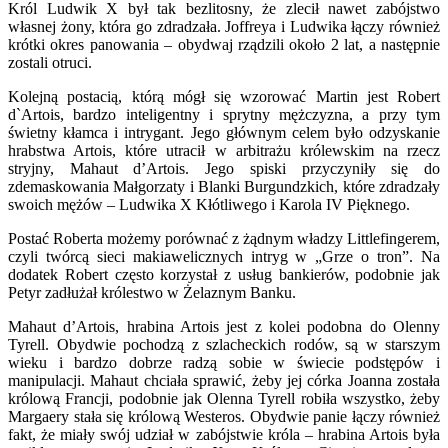
Król Ludwik X był tak bezlitosny, że zlecił nawet zabójstwo
własnej żony, która go zdradzała. Joffreya i Ludwika łączy również
krótki okres panowania – obydwaj rządzili około 2 lat, a następnie
zostali otruci.
Kolejną postacią, którą mógł się wzorować Martin jest Robert
d`Artois, bardzo inteligentny i sprytny mężczyzna, a przy tym
świetny kłamca i intrygant. Jego głównym celem było odzyskanie
hrabstwa Artois, które utracił w arbitrażu królewskim na rzecz
stryjny, Mahaut d’Artois. Jego spiski przyczyniły się do
zdemaskowania Małgorzaty i Blanki Burgundzkich, które zdradzały
swoich mężów – Ludwika X Kłótliwego i Karola IV Pięknego.
Postać Roberta możemy porównać z żądnym władzy Littlefingerem,
czyli twórcą sieci makiawelicznych intryg w „Grze o tron”. Na
dodatek Robert często korzystał z usług bankierów, podobnie jak
Petyr zadłużał królestwo w Żelaznym Banku.
Mahaut d’Artois, hrabina Artois jest z kolei podobna do Olenny
Tyrell. Obydwie pochodzą z szlacheckich rodów, są w starszym
wieku i bardzo dobrze radzą sobie w świecie podstępów i
manipulacji. Mahaut chciała sprawić, żeby jej córka Joanna została
królową Francji, podobnie jak Olenna Tyrell robiła wszystko, żeby
Margaery stała się królową Westeros. Obydwie panie łączy również
fakt, że miały swój udział w zabójstwie króla – hrabina Artois była