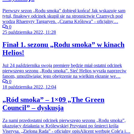
Pierwszy sezon „Rodu smoka” dobiegł końca! Jak wskazuje sam
tytuł, finałowy odcinek skupił się na stronnictwie Czarnych pod
wodzą Rhaenyry Targaryen. „Czarna Królowa” - oficjalny…
0
25 października 2022, 11:28
Finał 1. sezonu „Rodu smoka” w kinach
Helios!
Już 24 października swoją premierę będzie miał ostatni odcinek
pierwszego sezonu „Rodu smoka”. Sieć Helios wyszła naprzeciw
fanom, umożliwiając jego obejrzenie na wielkim ekranie we…
0
18 października 2022, 12:04
„Ród smoka” – 1×09 „The Green
Council” – dyskusja
Za nami przedostatni odcinek pierwszego sezonu „Rodu smoka”,
ukazujący działania w Królewskiej Przystani po śmierci króla
Viserysa. „Zielona Rada” - oficjalny opisAlicent werbuje Cole'a i…