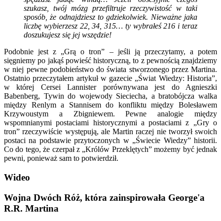
szukasz, twój mózg przefiltruje rzeczywistość w taki
sposób, że odnajdziesz to gdziekolwiek. Nieważne jaka
liczbę wybierzesz 22, 34, 315… ty wybrałeś 216 i teraz
doszukujesz się jej wszędzie!
Podobnie jest z „Grą o tron” – jeśli ją przeczytamy, a potem
sięgniemy po jakąś powieść historyczną, to z pewnością znajdziemy
w niej pewne podobieństwo do świata stworzonego przez Martina.
Ostatnio przeczytałem artykuł w gazecie „Świat Wiedzy: Historia”,
w której Cersei Lannister porównywana jest do Agnieszki
Babenberg, Tywin do wojewody Sieciecha, a bratobójcza walka
między Renlym a Stannisem do konfliktu między Bolesławem
Krzywoustym a Zbigniewem. Pewne analogie między
wspomnianymi postaciami historycznymi a postaciami z „Gry o
tron” rzeczywiście występują, ale Martin raczej nie tworzył swoich
postaci na podstawie przytoczonych w „Świecie Wiedzy” historii.
Co do tego, że czerpał z „Królów Przeklętych” możemy być jednak
pewni, ponieważ sam to potwierdził.
Wideo
Wojna Dwóch Róż, która zainspirowała George'a
R.R. Martina