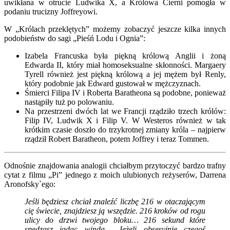
uwikłana w otrucie Ludwika X, a Królowa Cierni pomogła w
podaniu trucizny Joffreyowi.
W „Królach przeklętych” możemy zobaczyć jeszcze kilka innych
podobieństw do sagi „Pieśń Lodu i Ognia”:
Izabela Francuska była piękną królową Anglii i żoną
Edwarda II, który miał homoseksualne skłonności. Margaery
Tyrell również jest piękną królową a jej mężem był Renly,
który podobnie jak Edward gustował w mężczyznach.
Śmierci Filipa IV i Roberta Baratheona są podobne, ponieważ
nastąpiły tuż po polowaniu.
Na przestrzeni dwóch lat we Francji rządziło trzech królów:
Filip IV, Ludwik X i Filip V. W Westeros również w tak
krótkim czasie doszło do trzykrotnej zmiany króla – najpierw
rządził Robert Baratheon, potem Joffrey i teraz Tommen.
Odnośnie znajdowania analogii chciałbym przytoczyć bardzo trafny
cytat z filmu „Pi” jednego z moich ulubionych reżyserów, Darrena
Aronofsky`ego:
Jeśli będziesz chciał znaleźć liczbę 216 w otaczającym
cię świecie, znajdziesz ją wszędzie. 216 kroków od rogu
ulicy do drzwi twojego bloku… 216 sekund które
spędzasz jadąc windą… Jeżeli obsesyjnie czegoś