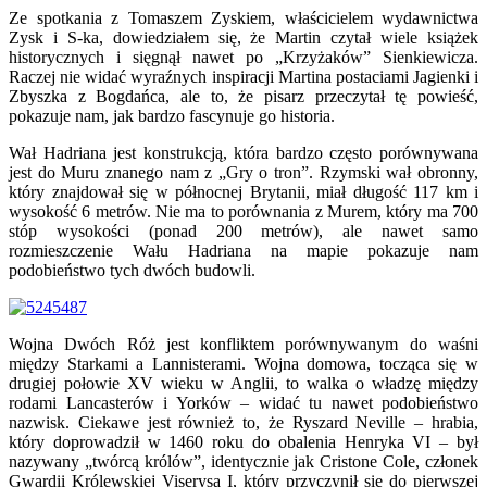
Ze spotkania z Tomaszem Zyskiem, właścicielem wydawnictwa
Zysk i S-ka, dowiedziałem się, że Martin czytał wiele książek
historycznych i sięgnął nawet po „Krzyżaków” Sienkiewicza.
Raczej nie widać wyraźnych inspiracji Martina postaciami Jagienki i
Zbyszka z Bogdańca, ale to, że pisarz przeczytał tę powieść,
pokazuje nam, jak bardzo fascynuje go historia.
Wał Hadriana jest konstrukcją, która bardzo często porównywana
jest do Muru znanego nam z „Gry o tron”. Rzymski wał obronny,
który znajdował się w północnej Brytanii, miał długość 117 km i
wysokość 6 metrów. Nie ma to porównania z Murem, który ma 700
stóp wysokości (ponad 200 metrów), ale nawet samo
rozmieszczenie Wału Hadriana na mapie pokazuje nam
podobieństwo tych dwóch budowli.
Wojna Dwóch Róż jest konfliktem porównywanym do waśni
między Starkami a Lannisterami. Wojna domowa, tocząca się w
drugiej połowie XV wieku w Anglii, to walka o władzę między
rodami Lancasterów i Yorków – widać tu nawet podobieństwo
nazwisk. Ciekawe jest również to, że Ryszard Neville – hrabia,
który doprowadził w 1460 roku do obalenia Henryka VI – był
nazywany „twórcą królów”, identycznie jak Cristone Cole, członek
Gwardii Królewskiej Viserysa I, który przyczynił się do pierwszej