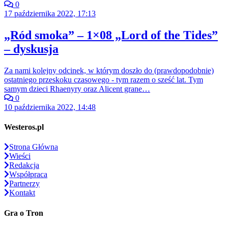
0
17 października 2022, 17:13
„Ród smoka” – 1×08 „Lord of the Tides”
– dyskusja
Za nami kolejny odcinek, w którym doszło do (prawdopodobnie)
ostatniego przeskoku czasowego - tym razem o sześć lat. Tym
samym dzieci Rhaenyry oraz Alicent grane…
0
10 października 2022, 14:48
Westeros.pl
Strona Główna
Wieści
Redakcja
Współpraca
Partnerzy
Kontakt
Gra o Tron