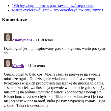
"Wichry zimy" - proces powstawania szóstego tomu
Martin czyści swój grafik, aby dokończyć "Wichry zimy"!
Komentarze