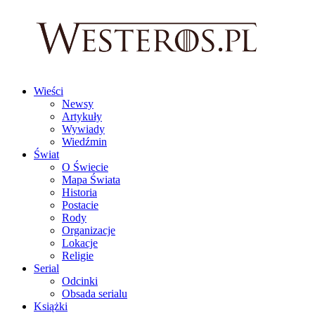
Wieści
Newsy
Artykuły
Wywiady
Wiedźmin
Świat
O Świecie
Mapa Świata
Historia
Postacie
Rody
Organizacje
Lokacje
Religie
Serial
Odcinki
Obsada serialu
Książki