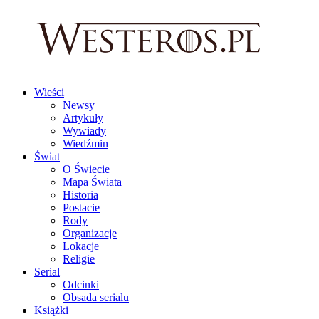
Wieści
Newsy
Artykuły
Wywiady
Wiedźmin
Świat
O Świecie
Mapa Świata
Historia
Postacie
Rody
Organizacje
Lokacje
Religie
Serial
Odcinki
Obsada serialu
Książki