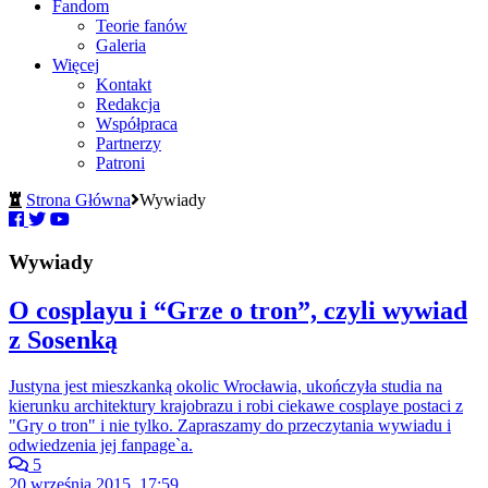
Fandom
Teorie fanów
Galeria
Więcej
Kontakt
Redakcja
Współpraca
Partnerzy
Patroni
Strona Główna
Wywiady
Wywiady
O cosplayu i “Grze o tron”, czyli wywiad
z Sosenką
Justyna jest mieszkanką okolic Wrocławia, ukończyła studia na
kierunku architektury krajobrazu i robi ciekawe cosplaye postaci z
"Gry o tron" i nie tylko. Zapraszamy do przeczytania wywiadu i
odwiedzenia jej fanpage`a.
5
20 września 2015, 17:59