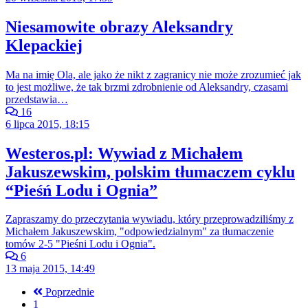
Niesamowite obrazy Aleksandry
Klepackiej
Ma na imię Ola, ale jako że nikt z zagranicy nie może zrozumieć jak
to jest możliwe, że tak brzmi zdrobnienie od Aleksandry, czasami
przedstawia…
16
6 lipca 2015, 18:15
Westeros.pl: Wywiad z Michałem
Jakuszewskim, polskim tłumaczem cyklu
“Pieśń Lodu i Ognia”
Zapraszamy do przeczytania wywiadu, który przeprowadziliśmy z
Michałem Jakuszewskim, "odpowiedzialnym" za tłumaczenie
tomów 2-5 "Pieśni Lodu i Ognia".
6
13 maja 2015, 14:49
Poprzednie
1