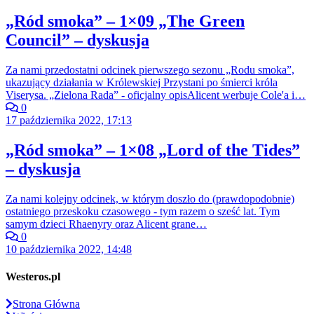
„Ród smoka” – 1×09 „The Green
Council” – dyskusja
Za nami przedostatni odcinek pierwszego sezonu „Rodu smoka”,
ukazujący działania w Królewskiej Przystani po śmierci króla
Viserysa. „Zielona Rada” - oficjalny opisAlicent werbuje Cole'a i…
0
17 października 2022, 17:13
„Ród smoka” – 1×08 „Lord of the Tides”
– dyskusja
Za nami kolejny odcinek, w którym doszło do (prawdopodobnie)
ostatniego przeskoku czasowego - tym razem o sześć lat. Tym
samym dzieci Rhaenyry oraz Alicent grane…
0
10 października 2022, 14:48
Westeros.pl
Strona Główna