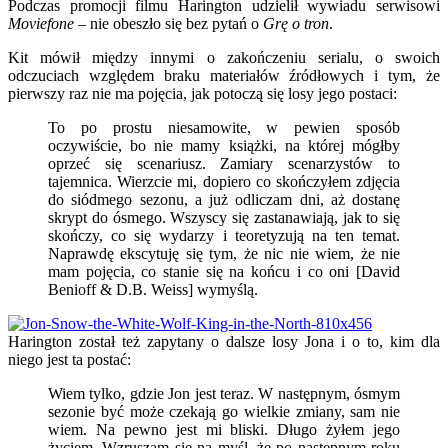
Podczas promocji filmu Harington udzielił wywiadu serwisowi
Moviefone
– nie obeszło się bez pytań o
Grę o tron
.
Kit mówił między innymi o zakończeniu serialu, o swoich
odczuciach względem braku materiałów źródłowych i tym, że
pierwszy raz nie ma pojęcia, jak potoczą się losy jego postaci:
To po prostu niesamowite, w pewien sposób
oczywiście, bo nie mamy książki, na której mógłby
oprzeć się scenariusz. Zamiary scenarzystów to
tajemnica. Wierzcie mi, dopiero co skończyłem zdjęcia
do siódmego sezonu, a już odliczam dni, aż dostanę
skrypt do ósmego. Wszyscy się zastanawiają, jak to się
skończy, co się wydarzy i teoretyzują na ten temat.
Naprawdę ekscytuję się tym, że nic nie wiem, że nie
mam pojęcia, co stanie się na końcu i co oni [David
Benioff & D.B. Weiss] wymyślą.
Harington został też zapytany o dalsze losy Jona i o to, kim dla
niego jest ta postać:
Wiem tylko, gdzie Jon jest teraz. W następnym, ósmym
sezonie być może czekają go wielkie zmiany, sam nie
wiem. Na pewno jest mi bliski. Długo żyłem jego
życiem. Wzruszam się na myśl, że po następnym roku