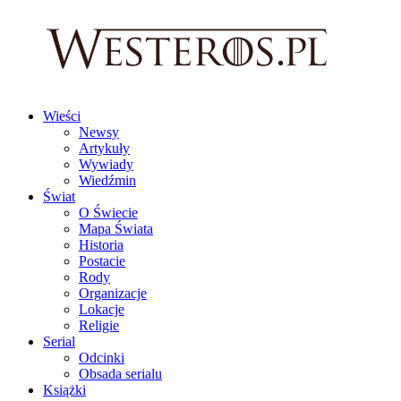
Wieści
Newsy
Artykuły
Wywiady
Wiedźmin
Świat
O Świecie
Mapa Świata
Historia
Postacie
Rody
Organizacje
Lokacje
Religie
Serial
Odcinki
Obsada serialu
Książki