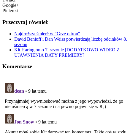
Google+
Pinterest
Przeczytaj również
Najdroższa śmierć w "Grze o tron"
David Benioff i Dan Weiss potwierdzają liczbę odcinków 8.
sezonu
Kit Harington o 7. sezonie [DODATKOWO WIDEO Z
UJAWNIENIA DATY PREMIERY]
Komentarze