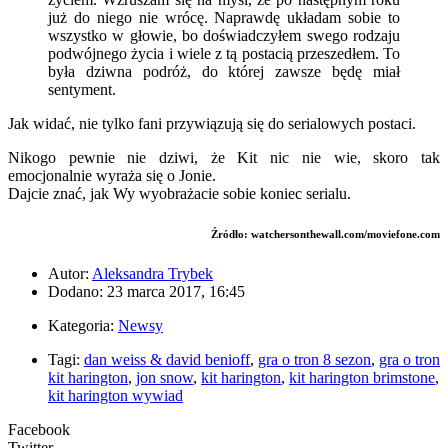
już do niego nie wrócę. Naprawdę układam sobie to
wszystko w głowie, bo doświadczyłem swego rodzaju
podwójnego życia i wiele z tą postacią przeszedłem. To
była dziwna podróż, do której zawsze będę miał
sentyment.
Jak widać, nie tylko fani przywiązują się do serialowych postaci.
Nikogo pewnie nie dziwi, że Kit nic nie wie, skoro tak
emocjonalnie wyraża się o Jonie.
Dajcie znać, jak Wy wyobrażacie sobie koniec serialu.
Źródło: watchersonthewall.com/moviefone.com
Autor:
Aleksandra Trybek
Dodano: 23 marca 2017, 16:45
Kategoria:
Newsy
Tagi:
dan weiss & david benioff
,
gra o tron 8 sezon
,
gra o tron
kit harington
,
jon snow
,
kit harington
,
kit harington brimstone
,
kit harington wywiad
Facebook
Twitter