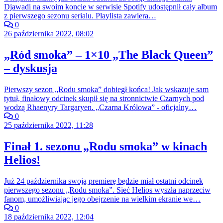
Djawadi na swoim koncie w serwisie Spotify udostępnił cały album
z pierwszego sezonu serialu. Playlista zawiera…
0
26 października 2022, 08:02
„Ród smoka” – 1×10 „The Black Queen”
– dyskusja
Pierwszy sezon „Rodu smoka” dobiegł końca! Jak wskazuje sam
tytuł, finałowy odcinek skupił się na stronnictwie Czarnych pod
wodzą Rhaenyry Targaryen. „Czarna Królowa” - oficjalny…
0
25 października 2022, 11:28
Finał 1. sezonu „Rodu smoka” w kinach
Helios!
Już 24 października swoją premierę będzie miał ostatni odcinek
pierwszego sezonu „Rodu smoka”. Sieć Helios wyszła naprzeciw
fanom, umożliwiając jego obejrzenie na wielkim ekranie we…
0
18 października 2022, 12:04