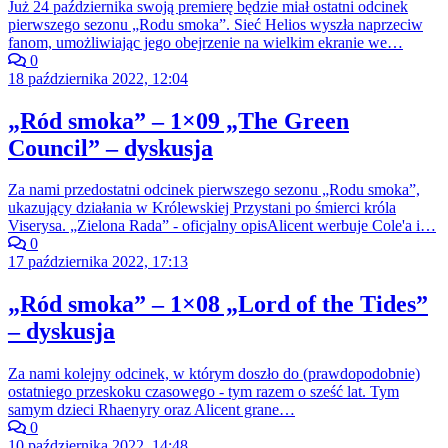
Już 24 października swoją premierę będzie miał ostatni odcinek
pierwszego sezonu „Rodu smoka”. Sieć Helios wyszła naprzeciw
fanom, umożliwiając jego obejrzenie na wielkim ekranie we…
0
18 października 2022, 12:04
„Ród smoka” – 1×09 „The Green
Council” – dyskusja
Za nami przedostatni odcinek pierwszego sezonu „Rodu smoka”,
ukazujący działania w Królewskiej Przystani po śmierci króla
Viserysa. „Zielona Rada” - oficjalny opisAlicent werbuje Cole'a i…
0
17 października 2022, 17:13
„Ród smoka” – 1×08 „Lord of the Tides”
– dyskusja
Za nami kolejny odcinek, w którym doszło do (prawdopodobnie)
ostatniego przeskoku czasowego - tym razem o sześć lat. Tym
samym dzieci Rhaenyry oraz Alicent grane…
0
10 października 2022, 14:48