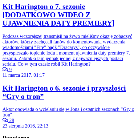
Kit Harington o 7. sezonie
[DODATKOWO WIDEO Z
UJAWNIENIA DATY PREMIERY]
Podczas wczorajszej transmisji na żywo mieliśmy okazję zobaczyć
aktorów, którzy zachęcali fanów do komentowania wydarzenia
wiadomościami "Fire" bądź "Dracarys", co oczywiście
przyspieszało topienie lodu i moment ujawnienia daty premiery 7.
sezonu. Zabrakło tam jednak jednej z najważniejszych postaci
serialu. Co w tym czasie robił Kit Harington?
9
11 marca 2017, 01:17
Kit Harington o 6. sezonie i przyszłości
“Gry o tron”
Aktor opowiada o wcielaniu się w Jona i ostatnich sezonach "Gry o
tron".
28
23 sierpnia 2016, 22:13
Popularne