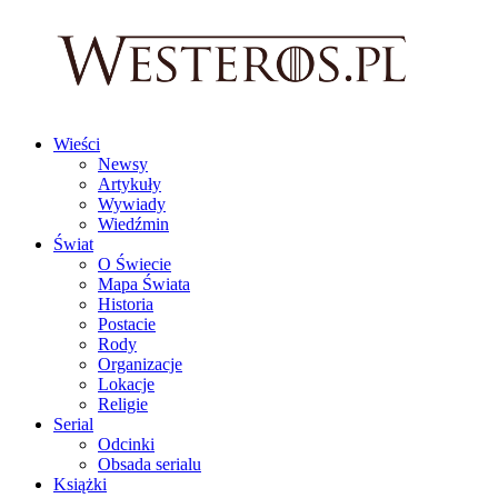
Wieści
Newsy
Artykuły
Wywiady
Wiedźmin
Świat
O Świecie
Mapa Świata
Historia
Postacie
Rody
Organizacje
Lokacje
Religie
Serial
Odcinki
Obsada serialu
Książki