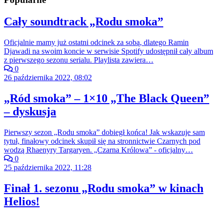
Cały soundtrack „Rodu smoka”
Oficjalnie mamy już ostatni odcinek za sobą, dlatego Ramin
Djawadi na swoim koncie w serwisie Spotify udostępnił cały album
z pierwszego sezonu serialu. Playlista zawiera…
0
26 października 2022, 08:02
„Ród smoka” – 1×10 „The Black Queen”
– dyskusja
Pierwszy sezon „Rodu smoka” dobiegł końca! Jak wskazuje sam
tytuł, finałowy odcinek skupił się na stronnictwie Czarnych pod
wodzą Rhaenyry Targaryen. „Czarna Królowa” - oficjalny…
0
25 października 2022, 11:28
Finał 1. sezonu „Rodu smoka” w kinach
Helios!