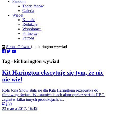
Fandom
Teorie fanów
Galeria
Więcej
Kontakt
Redakcja
Współpraca
Partnerzy
Patroni
Strona Główna
kit harington wywiad
Tag - kit harington wywiad
Kit Harington ekscytuje się tym, że nic
nie wie!
Rola Jona Snow stała się dla Kita Haringtona przepustką do
filmowego świata. W ostatnich latach aktor oprócz serialu HBO
zagrał w kilku innych produkcjach, z…
30
23 marca 2017, 16:45