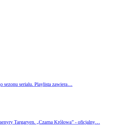
o sezonu serialu. Playlista zawiera…
haenyry Targaryen. „Czarna Królowa” - oficjalny…