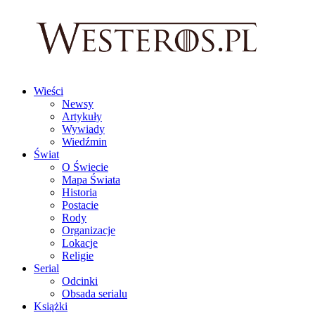
Wieści
Newsy
Artykuły
Wywiady
Wiedźmin
Świat
O Świecie
Mapa Świata
Historia
Postacie
Rody
Organizacje
Lokacje
Religie
Serial
Odcinki
Obsada serialu
Książki