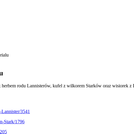
ialu
u
 herbem rodu Lannisterów, kufel z wilkorem Starków oraz wisiorek z
-Lannister/3541
on-Stark/1796
4205