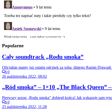
Popularne
Cały soundtrack „Rodu smoka”
Oficjalnie mamy już ostatni odcinek za sobą, dlatego Ramin Djawadi 
0
26 października 2022, 08:02
„Ród smoka” – 1×10 „The Black Queen” –
Pierwszy sezon „Rodu smoka” dobiegł końca! Jak wskazuje sam tytuł
0
25 października 2022, 11:28