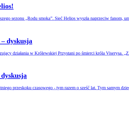
lios!
erwszego sezonu „Rodu smoka”. Sieć Helios wyszła naprzeciw fanom, u
– dyskusja
jący działania w Królewskiej Przystani po śmierci króla Viserysa. „Zi
 dyskusja
atniego przeskoku czasowego - tym razem o sześć lat. Tym samym dzie