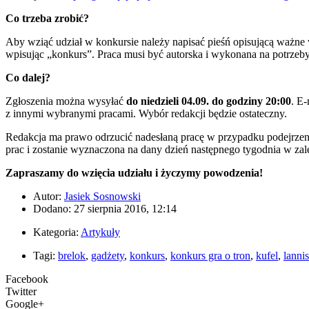
Co trzeba zrobić?
Aby wziąć udział w konkursie należy napisać pieśń opisującą ważne 
wpisując „konkurs”. Praca musi być autorska i wykonana na potrzeby 
Co dalej?
Zgłoszenia można wysyłać
do niedzieli 04.09. do godziny 20:00
. E
z innymi wybranymi pracami. Wybór redakcji będzie ostateczny.
Redakcja ma prawo odrzucić nadesłaną pracę w przypadku podejrzeni
prac i zostanie wyznaczona na dany dzień następnego tygodnia w zale
Zapraszamy do wzięcia udziału i życzymy powodzenia!
Autor:
Jasiek Sosnowski
Dodano: 27 sierpnia 2016, 12:14
Kategoria:
Artykuły
Tagi:
brelok
,
gadżety
,
konkurs
,
konkurs gra o tron
,
kufel
,
lannis
Facebook
Twitter
Google+