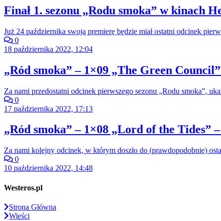
Finał 1. sezonu „Rodu smoka” w kinach He
Już 24 października swoją premierę będzie miał ostatni odcinek pi
0
18 października 2022, 12:04
„Ród smoka” – 1×09 „The Green Council” 
Za nami przedostatni odcinek pierwszego sezonu „Rodu smoka”, ukazu
0
17 października 2022, 17:13
„Ród smoka” – 1×08 „Lord of the Tides” –
Za nami kolejny odcinek, w którym doszło do (prawdopodobnie) ost
0
10 października 2022, 14:48
Westeros.pl
Strona Główna
Wieści