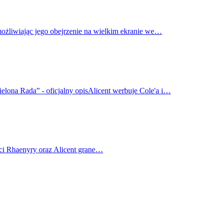
możliwiając jego obejrzenie na wielkim ekranie we…
elona Rada” - oficjalny opisAlicent werbuje Cole'a i…
ci Rhaenyry oraz Alicent grane…