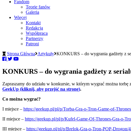
Fandom
Teorie fanów
Galeria
Więcej
Kontakt
Redakcja
Współpraca
Partnerzy
Patroni
Strona Główna
Artykuły
KONKURS – do wygrania gadżety z ser
KONKURS – do wygrania gadżety z serial
Zapraszamy do udziału w konkursie, w którym wygrać można torbę z
GeekUp (kliknij, aby przejść na stronę)
.
Co można wygrać?
I miejsce –
https://geekup.pl/pl/p/Torba-Gra-o-Tron-Game-of-Thrones
II miejsce –
https://geekup.pl/pl/p/Kufel-Game-Of-Thrones-Gra-o-Tr
III miejsce –
https://geekup.pl/pl/p/Brelok-Gra-o-Tron-POP-Drogon/