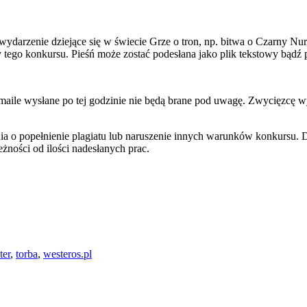
wydarzenie dziejące się w świecie Grze o tron, np. bitwa o Czarny Nu
tego konkursu. Pieśń może zostać podesłana jako plik tekstowy bądź p
-maile wysłane po tej godzinie nie będą brane pod uwagę. Zwycięzcę wy
a o popełnienie plagiatu lub naruszenie innych warunków konkursu. 
żności od ilości nadesłanych prac.
ter
,
torba
,
westeros.pl