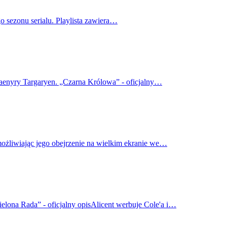
o sezonu serialu. Playlista zawiera…
haenyry Targaryen. „Czarna Królowa” - oficjalny…
możliwiając jego obejrzenie na wielkim ekranie we…
elona Rada” - oficjalny opisAlicent werbuje Cole'a i…