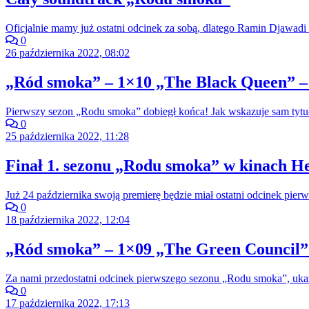
Oficjalnie mamy już ostatni odcinek za sobą, dlatego Ramin Djawadi 
0
26 października 2022, 08:02
„Ród smoka” – 1×10 „The Black Queen” –
Pierwszy sezon „Rodu smoka” dobiegł końca! Jak wskazuje sam tytuł
0
25 października 2022, 11:28
Finał 1. sezonu „Rodu smoka” w kinach He
Już 24 października swoją premierę będzie miał ostatni odcinek pi
0
18 października 2022, 12:04
„Ród smoka” – 1×09 „The Green Council” 
Za nami przedostatni odcinek pierwszego sezonu „Rodu smoka”, ukazu
0
17 października 2022, 17:13