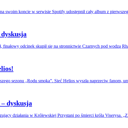
na swoim koncie w serwisie Spotify udostępnił cały album z pierwszeg
 dyskusja
, finałowy odcinek skupił się na stronnictwie Czarnych pod wodzą R
lios!
erwszego sezonu „Rodu smoka”. Sieć Helios wyszła naprzeciw fanom, u
– dyskusja
jący działania w Królewskiej Przystani po śmierci króla Viserysa. „Zi