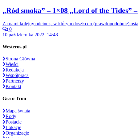
„Ród smoka” – 1×08 „Lord of the Tides” –
Za nami kolejny odcinek, w którym doszło do (prawdopodobnie) ost
0
10 października 2022, 14:48
Westeros.pl
Strona Główna
Wieści
Redakcja
Współpraca
Partnerzy
Kontakt
Gra o Tron
Mapa świata
Rody
Postacie
Lokacje
Organizacje