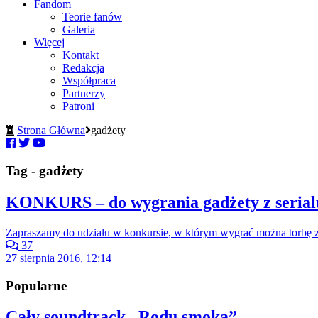
Fandom
Teorie fanów
Galeria
Więcej
Kontakt
Redakcja
Współpraca
Partnerzy
Patroni
Strona Główna
gadżety
Tag - gadżety
KONKURS – do wygrania gadżety z serial
Zapraszamy do udziału w konkursie, w którym wygrać można torbę 
37
27 sierpnia 2016, 12:14
Popularne
Cały soundtrack „Rodu smoka”