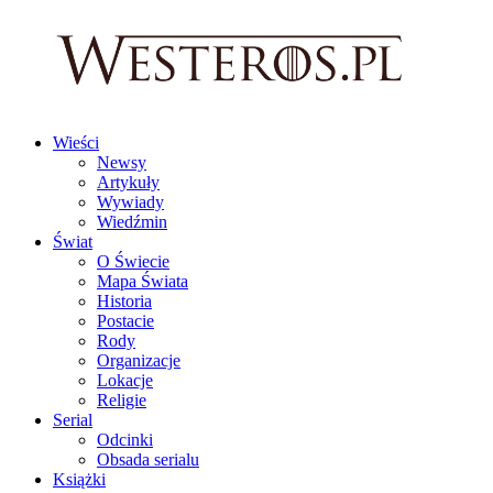
Wieści
Newsy
Artykuły
Wywiady
Wiedźmin
Świat
O Świecie
Mapa Świata
Historia
Postacie
Rody
Organizacje
Lokacje
Religie
Serial
Odcinki
Obsada serialu
Książki