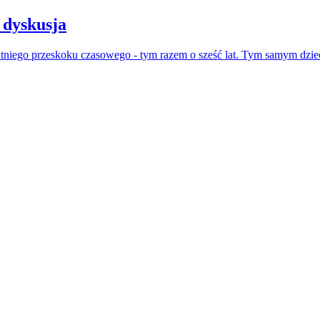
 dyskusja
atniego przeskoku czasowego - tym razem o sześć lat. Tym samym dzie