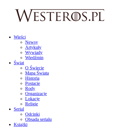
Wieści
Newsy
Artykuły
Wywiady
Wiedźmin
Świat
O Świecie
Mapa Świata
Historia
Postacie
Rody
Organizacje
Lokacje
Religie
Serial
Odcinki
Obsada serialu
Książki