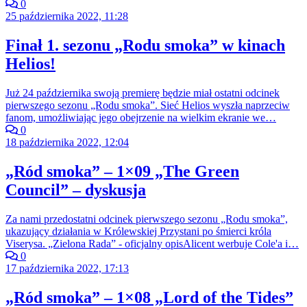
0
25 października 2022, 11:28
Finał 1. sezonu „Rodu smoka” w kinach
Helios!
Już 24 października swoją premierę będzie miał ostatni odcinek
pierwszego sezonu „Rodu smoka”. Sieć Helios wyszła naprzeciw
fanom, umożliwiając jego obejrzenie na wielkim ekranie we…
0
18 października 2022, 12:04
„Ród smoka” – 1×09 „The Green
Council” – dyskusja
Za nami przedostatni odcinek pierwszego sezonu „Rodu smoka”,
ukazujący działania w Królewskiej Przystani po śmierci króla
Viserysa. „Zielona Rada” - oficjalny opisAlicent werbuje Cole'a i…
0
17 października 2022, 17:13
„Ród smoka” – 1×08 „Lord of the Tides”