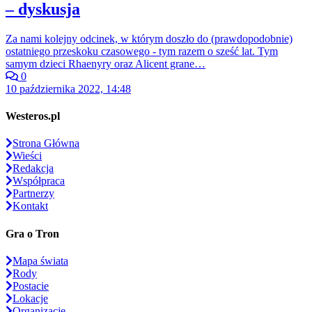
– dyskusja
Za nami kolejny odcinek, w którym doszło do (prawdopodobnie)
ostatniego przeskoku czasowego - tym razem o sześć lat. Tym
samym dzieci Rhaenyry oraz Alicent grane…
0
10 października 2022, 14:48
Westeros.pl
Strona Główna
Wieści
Redakcja
Współpraca
Partnerzy
Kontakt
Gra o Tron
Mapa świata
Rody
Postacie
Lokacje
Organizacje