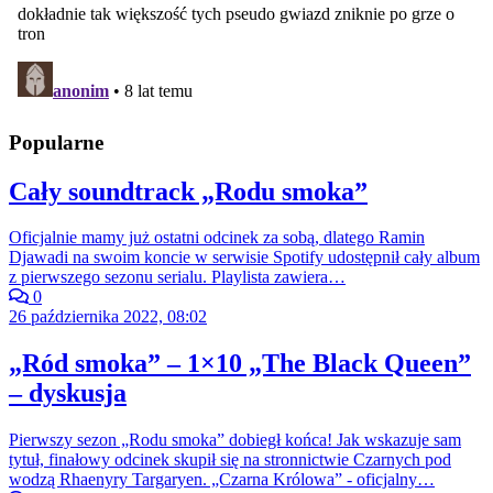
Popularne
Cały soundtrack „Rodu smoka”
Oficjalnie mamy już ostatni odcinek za sobą, dlatego Ramin
Djawadi na swoim koncie w serwisie Spotify udostępnił cały album
z pierwszego sezonu serialu. Playlista zawiera…
0
26 października 2022, 08:02
„Ród smoka” – 1×10 „The Black Queen”
– dyskusja
Pierwszy sezon „Rodu smoka” dobiegł końca! Jak wskazuje sam
tytuł, finałowy odcinek skupił się na stronnictwie Czarnych pod
wodzą Rhaenyry Targaryen. „Czarna Królowa” - oficjalny…