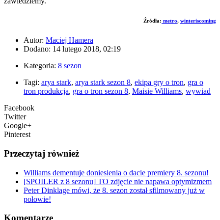
zawiedziemy.
Źródła:
metro
,
winteriscoming
Autor:
Maciej Hamera
Dodano: 14 lutego 2018, 02:19
Kategoria:
8 sezon
Tagi:
arya stark
,
arya stark sezon 8
,
ekipa gry o tron
,
gra o
tron produkcja
,
gra o tron sezon 8
,
Maisie Williams
,
wywiad
Facebook
Twitter
Google+
Pinterest
Przeczytaj również
Williams dementuje doniesienia o dacie premiery 8. sezonu!
[SPOILER z 8 sezonu] TO zdjęcie nie napawa optymizmem
Peter Dinklage mówi, że 8. sezon został sfilmowany już w
połowie!
Komentarze