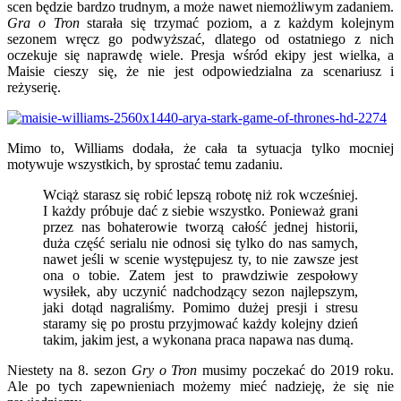
scen będzie bardzo trudnym, a może nawet niemożliwym zadaniem.
Gra o Tron
starała się trzymać poziom, a z każdym kolejnym
sezonem wręcz go podwyższać, dlatego od ostatniego z nich
oczekuje się naprawdę wiele. Presja wśród ekipy jest wielka, a
Maisie cieszy się, że nie jest odpowiedzialna za scenariusz i
reżyserię.
Mimo to, Williams dodała, że cała ta sytuacja tylko mocniej
motywuje wszystkich, by sprostać temu zadaniu.
Wciąż starasz się robić lepszą robotę niż rok wcześniej.
I każdy próbuje dać z siebie wszystko. Ponieważ grani
przez nas bohaterowie tworzą całość jednej historii,
duża część serialu nie odnosi się tylko do nas samych,
nawet jeśli w scenie występujesz ty, to nie zawsze jest
ona o tobie. Zatem jest to prawdziwie zespołowy
wysiłek, aby uczynić nadchodzący sezon najlepszym,
jaki dotąd nagraliśmy. Pomimo dużej presji i stresu
staramy się po prostu przyjmować każdy kolejny dzień
takim, jakim jest, a wykonana praca napawa nas dumą.
Niestety na 8. sezon
Gry o Tron
musimy poczekać do 2019 roku.
Ale po tych zapewnieniach możemy mieć nadzieję, że się nie