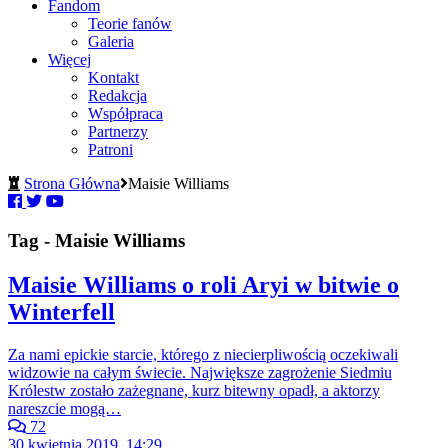
Fandom
Teorie fanów
Galeria
Więcej
Kontakt
Redakcja
Współpraca
Partnerzy
Patroni
Strona Główna
Maisie Williams
Tag - Maisie Williams
Maisie Williams o roli Aryi w bitwie o
Winterfell
Za nami epickie starcie, którego z niecierpliwością oczekiwali
widzowie na całym świecie. Największe zagrożenie Siedmiu
Królestw zostało zażegnane, kurz bitewny opadł, a aktorzy
nareszcie mogą…
72
30 kwietnia 2019, 14:29