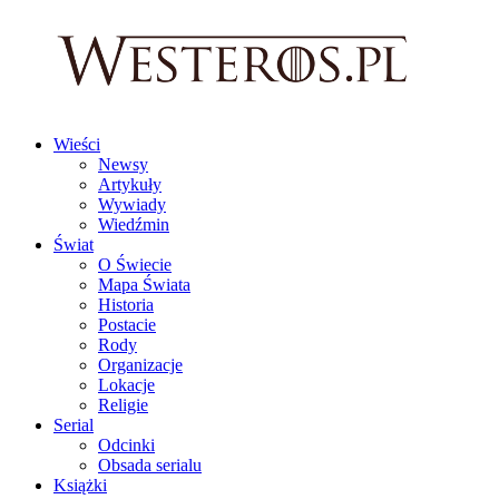
Wieści
Newsy
Artykuły
Wywiady
Wiedźmin
Świat
O Świecie
Mapa Świata
Historia
Postacie
Rody
Organizacje
Lokacje
Religie
Serial
Odcinki
Obsada serialu
Książki