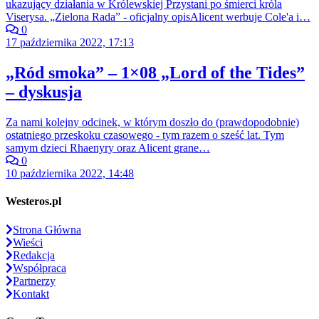
ukazujący działania w Królewskiej Przystani po śmierci króla
Viserysa. „Zielona Rada” - oficjalny opisAlicent werbuje Cole'a i…
0
17 października 2022, 17:13
„Ród smoka” – 1×08 „Lord of the Tides”
– dyskusja
Za nami kolejny odcinek, w którym doszło do (prawdopodobnie)
ostatniego przeskoku czasowego - tym razem o sześć lat. Tym
samym dzieci Rhaenyry oraz Alicent grane…
0
10 października 2022, 14:48
Westeros.pl
Strona Główna
Wieści
Redakcja
Współpraca
Partnerzy
Kontakt