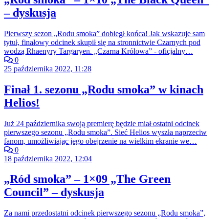
– dyskusja
Pierwszy sezon „Rodu smoka” dobiegł końca! Jak wskazuje sam
tytuł, finałowy odcinek skupił się na stronnictwie Czarnych pod
wodzą Rhaenyry Targaryen. „Czarna Królowa” - oficjalny…
0
25 października 2022, 11:28
Finał 1. sezonu „Rodu smoka” w kinach
Helios!
Już 24 października swoją premierę będzie miał ostatni odcinek
pierwszego sezonu „Rodu smoka”. Sieć Helios wyszła naprzeciw
fanom, umożliwiając jego obejrzenie na wielkim ekranie we…
0
18 października 2022, 12:04
„Ród smoka” – 1×09 „The Green
Council” – dyskusja
Za nami przedostatni odcinek pierwszego sezonu „Rodu smoka”,