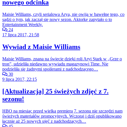
nowego odcinka
Maisie Williams, czyli serialowa Arya, nie owija w bawełnę tego, co
sądzi o tym, jak zaczął się nowy sezon. Aktorkę zapytało o to
Entertainment Weekly.
24
17 lipca 2017, 21:58
Wywiad z Maisie Williams
Maisie Williams, znana na świecie dzięki roli Aryi Stark w „Grze o
tron”, udzieliła niedawno wywiadu magazynowi Time. Nie
podzieliła się żadnymi spoilerami z nadchodzącego…
30
9 lipca 2017, 22:15
[Aktualizacja] 25 świeżych zdjęć z 7.
sezonu!
HBO na miesiąc przed wielką premierą 7. sezonu nie szczędzi nam
świeżych materiałów promocyjnych. Wczoraj i dziś opublikowano
łącznie aż 25 nowych ujęć z nadchodzących…
45