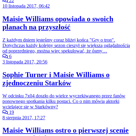
22
10 listopada 2017, 06:42
Maisie Williams opowiada o swoich
planach na przyszłość
Z każdym dniem jesteśmy coraz bliżej końca "Gry o tron".
Dotychczas każdy kolejny sezon cieszył się większą oglądalnością
od poprzedniego, można więc spekulować, że ósmy…
6
3 listopada 2017, 20:56
Sophie Turner i Maisie Williams o
zjednoczeniu Starków
W odcinku 7x04 doszło do wielce wyczekiwanego przez fanów
ponownego spotkania kilku postaci. Co o nim mówią aktorki
wcielające się w Starkówny?
19
8 sierpnia 2017, 17:27
Maisie Williams ostro o pierwszej scenie