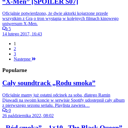
“X-Men” [SPOILER S07]
Oficjalnie potwierdzono, że dwie aktorki kojarzone przede
wszystkim z Grą o tron wystąpią w kolejnych filmach kinowego
uniwersum X-Men.
5
14 lutego 2017, 16:43
1
2
3
Następne
Popularne
Cały soundtrack „Rodu smoka”
Oficjalnie mamy już ostatni odcinek za sobą, dlatego Ramin
Djawadi na swoim koncie w serwisie Spotify udostępnił cały album
z pierwszego sezonu serialu. Playlista zawiera…
0
26 października 2022, 08:02
„Ród smoka” – 1×10 „The Black Queen”