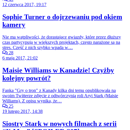
12 czerwca 2017, 19:17
Sophie Turner o dojrzewaniu pod okiem
kamery
Nie ma wątpliwości, że dorastające gwiazdy, które przez dłuższy
czas partycypują w większych projektach, często narażone są na
stres. Część z nich szybko wpada w…
28
6 maja 2017, 21:02
Maisie Williams w Kanadzie! Czyżby
kolejny powrót?
Fanka "Gry o tron" z Kanady kilka dni temu opublikowała na
swoim Twitterze zdjęcie z odtwórczynią roli Aryi Stark (Maisie
Williams). Z opisu wynika, że…
25
19 lutego 2017, 14:38
Siostry Stark w nowych filmach z serii