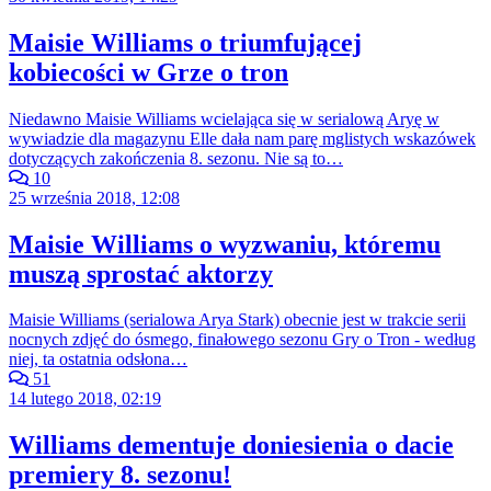
Maisie Williams o triumfującej
kobiecości w Grze o tron
Niedawno Maisie Williams wcielająca się w serialową Aryę w
wywiadzie dla magazynu Elle dała nam parę mglistych wskazówek
dotyczących zakończenia 8. sezonu. Nie są to…
10
25 września 2018, 12:08
Maisie Williams o wyzwaniu, któremu
muszą sprostać aktorzy
Maisie Williams (serialowa Arya Stark) obecnie jest w trakcie serii
nocnych zdjęć do ósmego, finałowego sezonu Gry o Tron - według
niej, ta ostatnia odsłona…
51
14 lutego 2018, 02:19
Williams dementuje doniesienia o dacie
premiery 8. sezonu!