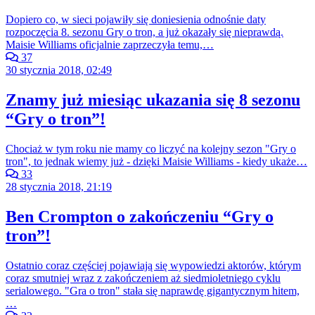
Dopiero co, w sieci pojawiły się doniesienia odnośnie daty
rozpoczęcia 8. sezonu Gry o tron, a już okazały się nieprawdą.
Maisie Williams oficjalnie zaprzeczyła temu,…
37
30 stycznia 2018, 02:49
Znamy już miesiąc ukazania się 8 sezonu
“Gry o tron”!
Chociaż w tym roku nie mamy co liczyć na kolejny sezon "Gry o
tron", to jednak wiemy już - dzięki Maisie Williams - kiedy ukaże…
33
28 stycznia 2018, 21:19
Ben Crompton o zakończeniu “Gry o
tron”!
Ostatnio coraz częściej pojawiają się wypowiedzi aktorów, którym
coraz smutniej wraz z zakończeniem aż siedmioletniego cyklu
serialowego. "Gra o tron" stała się naprawdę gigantycznym hitem,
…