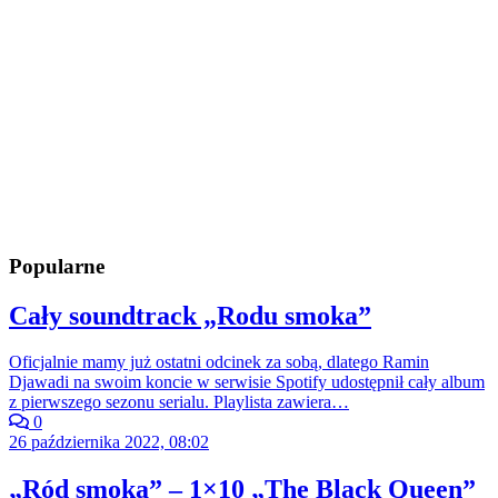
Popularne
Cały soundtrack „Rodu smoka”
Oficjalnie mamy już ostatni odcinek za sobą, dlatego Ramin
Djawadi na swoim koncie w serwisie Spotify udostępnił cały album
z pierwszego sezonu serialu. Playlista zawiera…
0
26 października 2022, 08:02
„Ród smoka” – 1×10 „The Black Queen”