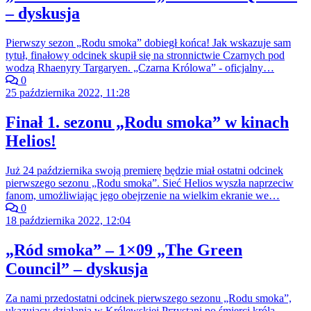
– dyskusja
Pierwszy sezon „Rodu smoka” dobiegł końca! Jak wskazuje sam
tytuł, finałowy odcinek skupił się na stronnictwie Czarnych pod
wodzą Rhaenyry Targaryen. „Czarna Królowa” - oficjalny…
0
25 października 2022, 11:28
Finał 1. sezonu „Rodu smoka” w kinach
Helios!
Już 24 października swoją premierę będzie miał ostatni odcinek
pierwszego sezonu „Rodu smoka”. Sieć Helios wyszła naprzeciw
fanom, umożliwiając jego obejrzenie na wielkim ekranie we…
0
18 października 2022, 12:04
„Ród smoka” – 1×09 „The Green
Council” – dyskusja
Za nami przedostatni odcinek pierwszego sezonu „Rodu smoka”,
ukazujący działania w Królewskiej Przystani po śmierci króla