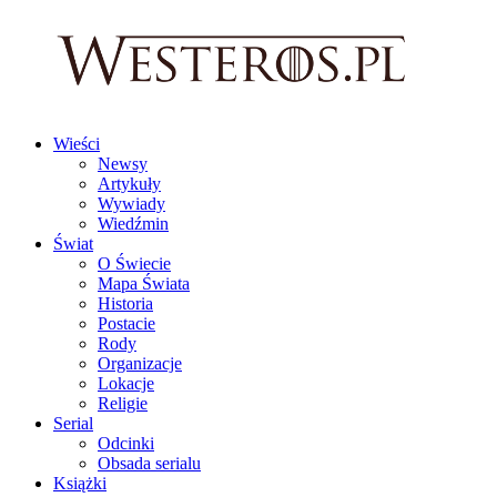
Wieści
Newsy
Artykuły
Wywiady
Wiedźmin
Świat
O Świecie
Mapa Świata
Historia
Postacie
Rody
Organizacje
Lokacje
Religie
Serial
Odcinki
Obsada serialu
Książki