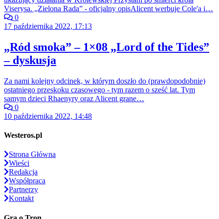
Viserysa. „Zielona Rada” - oficjalny opisAlicent werbuje Cole'a i…
0
17 października 2022, 17:13
„Ród smoka” – 1×08 „Lord of the Tides”
– dyskusja
Za nami kolejny odcinek, w którym doszło do (prawdopodobnie)
ostatniego przeskoku czasowego - tym razem o sześć lat. Tym
samym dzieci Rhaenyry oraz Alicent grane…
0
10 października 2022, 14:48
Westeros.pl
Strona Główna
Wieści
Redakcja
Współpraca
Partnerzy
Kontakt
Gra o Tron