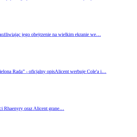
możliwiając jego obejrzenie na wielkim ekranie we…
elona Rada” - oficjalny opisAlicent werbuje Cole'a i…
ci Rhaenyry oraz Alicent grane…