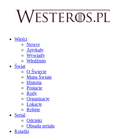
Wieści
Newsy
Artykuły
Wywiady
Wiedźmin
Świat
O Świecie
Mapa Świata
Historia
Postacie
Rody
Organizacje
Lokacje
Religie
Serial
Odcinki
Obsada serialu
Książki