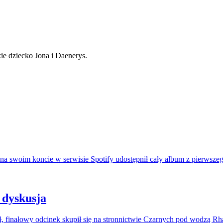
na swoim koncie w serwisie Spotify udostępnił cały album z pierwszeg
 dyskusja
, finałowy odcinek skupił się na stronnictwie Czarnych pod wodzą R