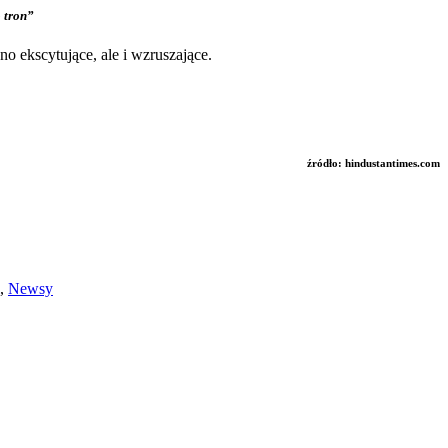
 tron”
o ekscytujące, ale i wzruszające.
źródło: hindustantimes.com
,
Newsy