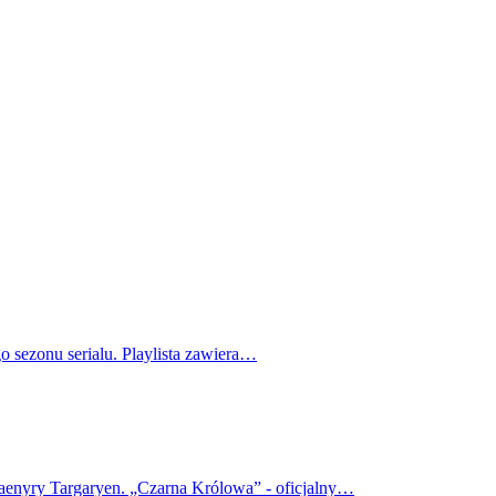
o sezonu serialu. Playlista zawiera…
haenyry Targaryen. „Czarna Królowa” - oficjalny…