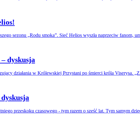
lios!
erwszego sezonu „Rodu smoka”. Sieć Helios wyszła naprzeciw fanom, u
– dyskusja
jący działania w Królewskiej Przystani po śmierci króla Viserysa. „Zi
 dyskusja
atniego przeskoku czasowego - tym razem o sześć lat. Tym samym dzie