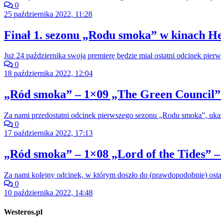
0
25 października 2022, 11:28
Finał 1. sezonu „Rodu smoka” w kinach He
Już 24 października swoją premierę będzie miał ostatni odcinek pi
0
18 października 2022, 12:04
„Ród smoka” – 1×09 „The Green Council” 
Za nami przedostatni odcinek pierwszego sezonu „Rodu smoka”, ukazu
0
17 października 2022, 17:13
„Ród smoka” – 1×08 „Lord of the Tides” –
Za nami kolejny odcinek, w którym doszło do (prawdopodobnie) ost
0
10 października 2022, 14:48
Westeros.pl