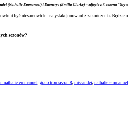
ndei (Nathalie Emmanuel) i Daenerys (Emilia Clarke) – zdjęcie z 7. sezonu “Gry o
i powinni być niesamowicie usatysfakcjonowani z zakończenia. Będzie on
lnych sezonów?
ron nathalie emmanuel
,
gra o tron sezon 8
,
missandei
,
nathalie emmanuel