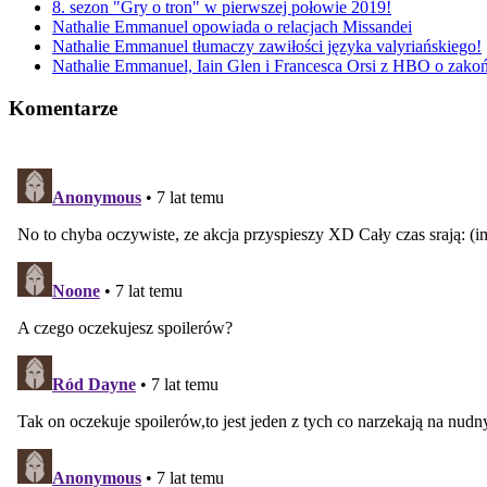
8. sezon "Gry o tron" w pierwszej połowie 2019!
Nathalie Emmanuel opowiada o relacjach Missandei
Nathalie Emmanuel tłumaczy zawiłości języka valyriańskiego!
Nathalie Emmanuel, Iain Glen i Francesca Orsi z HBO o zakoń
Komentarze