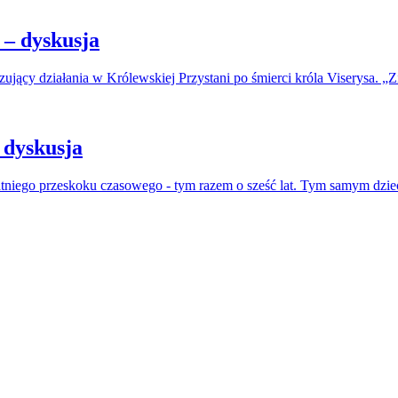
– dyskusja
jący działania w Królewskiej Przystani po śmierci króla Viserysa. „Zi
 dyskusja
atniego przeskoku czasowego - tym razem o sześć lat. Tym samym dzie