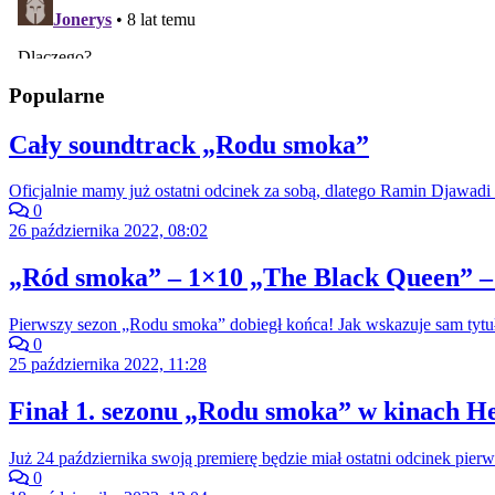
Popularne
Cały soundtrack „Rodu smoka”
Oficjalnie mamy już ostatni odcinek za sobą, dlatego Ramin Djawadi 
0
26 października 2022, 08:02
„Ród smoka” – 1×10 „The Black Queen” –
Pierwszy sezon „Rodu smoka” dobiegł końca! Jak wskazuje sam tytuł
0
25 października 2022, 11:28
Finał 1. sezonu „Rodu smoka” w kinach He
Już 24 października swoją premierę będzie miał ostatni odcinek pi
0