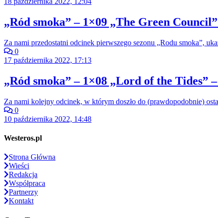
18 października 2022, 12:04
„Ród smoka” – 1×09 „The Green Council” 
Za nami przedostatni odcinek pierwszego sezonu „Rodu smoka”, ukazu
0
17 października 2022, 17:13
„Ród smoka” – 1×08 „Lord of the Tides” –
Za nami kolejny odcinek, w którym doszło do (prawdopodobnie) ost
0
10 października 2022, 14:48
Westeros.pl
Strona Główna
Wieści
Redakcja
Współpraca
Partnerzy
Kontakt