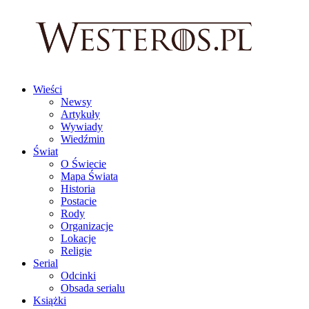
Wieści
Newsy
Artykuły
Wywiady
Wiedźmin
Świat
O Świecie
Mapa Świata
Historia
Postacie
Rody
Organizacje
Lokacje
Religie
Serial
Odcinki
Obsada serialu
Książki