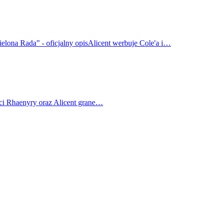
elona Rada” - oficjalny opisAlicent werbuje Cole'a i…
ci Rhaenyry oraz Alicent grane…