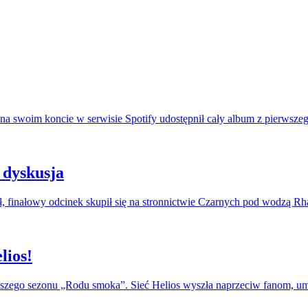
na swoim koncie w serwisie Spotify udostępnił cały album z pierwszeg
 dyskusja
, finałowy odcinek skupił się na stronnictwie Czarnych pod wodzą R
lios!
erwszego sezonu „Rodu smoka”. Sieć Helios wyszła naprzeciw fanom, u