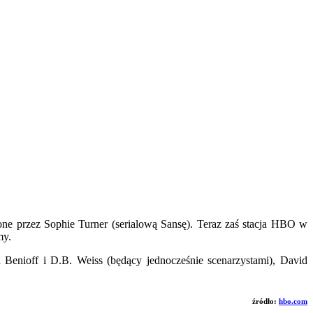
one przez Sophie Turner (serialową Sansę). Teraz zaś stacja HBO w
my.
Benioff i D.B. Weiss (będący jednocześnie scenarzystami), David
źródło:
hbo.com