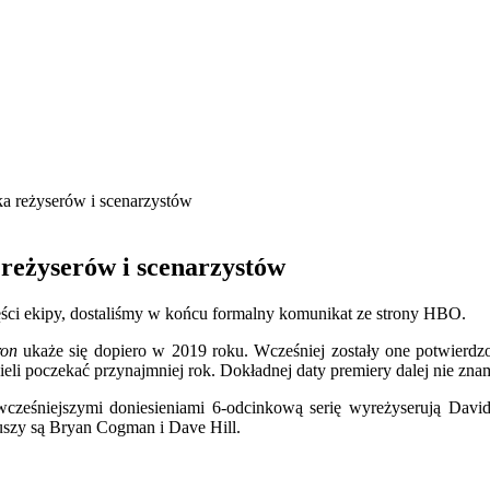
ka reżyserów i scenarzystów
 reżyserów i scenarzystów
zęści ekipy, dostaliśmy w końcu formalny komunikat ze strony HBO.
ron
ukaże się dopiero w 2019 roku. Wcześniej zostały one potwierdz
li poczekać przynajmniej rok. Dokładnej daty premiery dalej nie zna
ześniejszymi doniesieniami 6-odcinkową serię wyreżyserują David 
uszy są Bryan Cogman i Dave Hill.