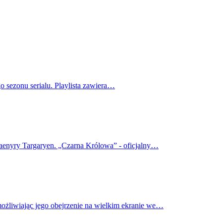
o sezonu serialu. Playlista zawiera…
haenyry Targaryen. „Czarna Królowa” - oficjalny…
możliwiając jego obejrzenie na wielkim ekranie we…