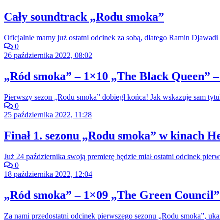
Cały soundtrack „Rodu smoka”
Oficjalnie mamy już ostatni odcinek za sobą, dlatego Ramin Djawadi 
0
26 października 2022, 08:02
„Ród smoka” – 1×10 „The Black Queen” –
Pierwszy sezon „Rodu smoka” dobiegł końca! Jak wskazuje sam tytuł
0
25 października 2022, 11:28
Finał 1. sezonu „Rodu smoka” w kinach He
Już 24 października swoją premierę będzie miał ostatni odcinek pi
0
18 października 2022, 12:04
„Ród smoka” – 1×09 „The Green Council” 
Za nami przedostatni odcinek pierwszego sezonu „Rodu smoka”, ukazu