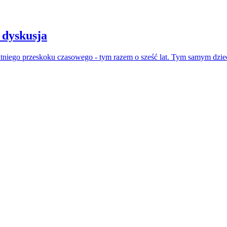
 dyskusja
atniego przeskoku czasowego - tym razem o sześć lat. Tym samym dzie