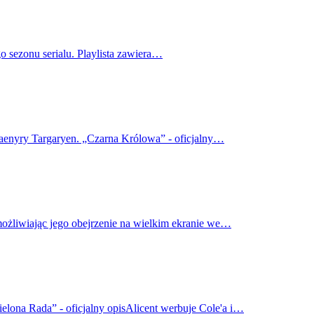
o sezonu serialu. Playlista zawiera…
haenyry Targaryen. „Czarna Królowa” - oficjalny…
możliwiając jego obejrzenie na wielkim ekranie we…
elona Rada” - oficjalny opisAlicent werbuje Cole'a i…