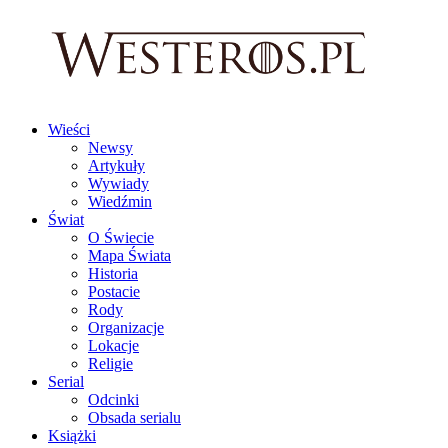
Wieści
Newsy
Artykuły
Wywiady
Wiedźmin
Świat
O Świecie
Mapa Świata
Historia
Postacie
Rody
Organizacje
Lokacje
Religie
Serial
Odcinki
Obsada serialu
Książki