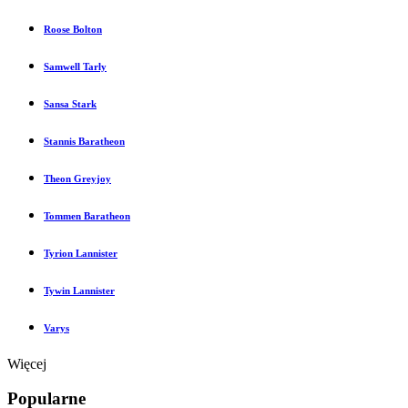
Roose Bolton
Samwell Tarly
Sansa Stark
Stannis Baratheon
Theon Greyjoy
Tommen Baratheon
Tyrion Lannister
Tywin Lannister
Varys
Więcej
Popularne