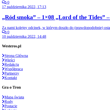
0
17 października 2022, 17:13
„Ród smoka” – 1×08 „Lord of the Tides” –
Za nami kolejny odcinek, w którym doszło do (prawdopodobnie) ost
0
10 października 2022, 14:48
Westeros.pl
Strona Główna
Wieści
Redakcja
Współpraca
Partnerzy
Kontakt
Gra o Tron
Mapa świata
Rody
Postacie