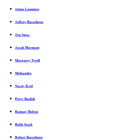
Jaime Lannister
Joffrey Baratheon
Jon Snow
Jorah Mormont
Margaery Tyrell
Melisandre
Nocny Król
Petyr Baelish
Ramsay Bolton
Robb Stark
Robert Baratheon