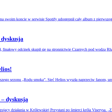
na swoim koncie w serwisie Spotify udostępnił cały album z pierwszeg
 dyskusja
, finałowy odcinek skupił się na stronnictwie Czarnych pod wodzą R
lios!
erwszego sezonu „Rodu smoka”. Sieć Helios wyszła naprzeciw fanom, u
– dyskusja
jący działania w Królewskiej Przystani po śmierci króla Viserysa. „Zi