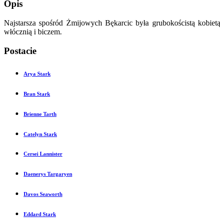
Opis
Najstarsza spośród Żmijowych Bękarcic była grubokościstą kobietą
włócznią i biczem.
Postacie
Arya Stark
Bran Stark
Brienne Tarth
Catelyn Stark
Cersei Lannister
Daenerys Targaryen
Davos Seaworth
Eddard Stark