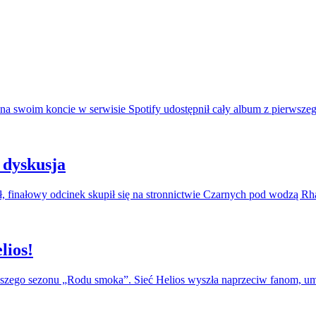
na swoim koncie w serwisie Spotify udostępnił cały album z pierwszeg
 dyskusja
, finałowy odcinek skupił się na stronnictwie Czarnych pod wodzą R
lios!
erwszego sezonu „Rodu smoka”. Sieć Helios wyszła naprzeciw fanom, u