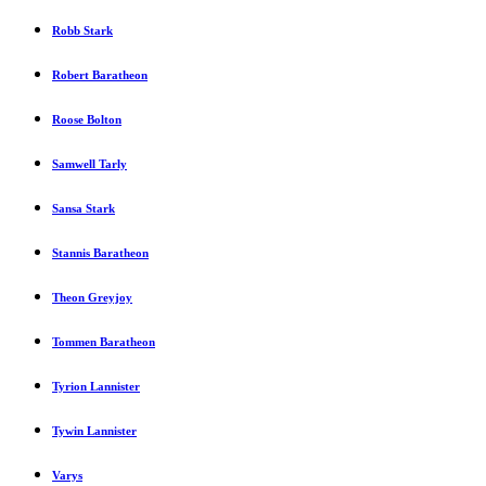
Robb Stark
Robert Baratheon
Roose Bolton
Samwell Tarly
Sansa Stark
Stannis Baratheon
Theon Greyjoy
Tommen Baratheon
Tyrion Lannister
Tywin Lannister
Varys