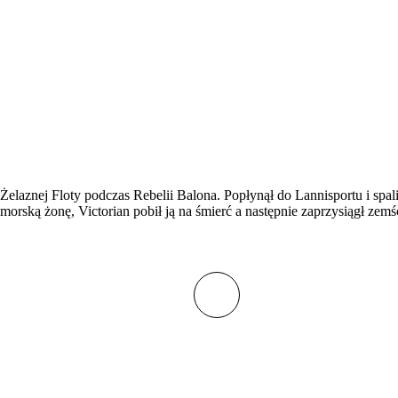
laznej Floty podczas Rebelii Balona. Popłynął do Lannisportu i spalił
morską żonę, Victorian pobił ją na śmierć a następnie zaprzysiągł zemśc