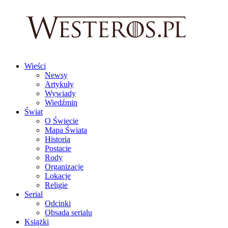
Wieści
Newsy
Artykuły
Wywiady
Wiedźmin
Świat
O Świecie
Mapa Świata
Historia
Postacie
Rody
Organizacje
Lokacje
Religie
Serial
Odcinki
Obsada serialu
Książki