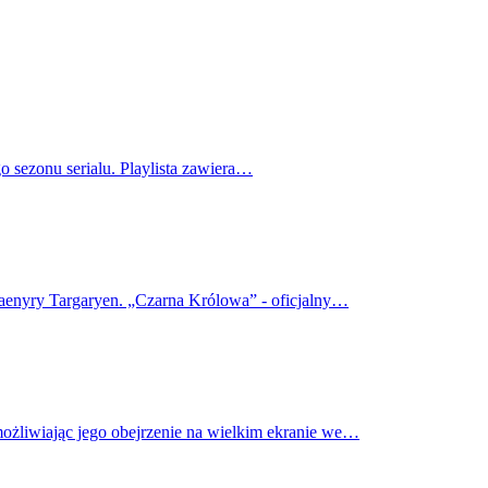
o sezonu serialu. Playlista zawiera…
haenyry Targaryen. „Czarna Królowa” - oficjalny…
możliwiając jego obejrzenie na wielkim ekranie we…