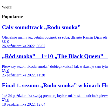
Więcej
Popularne
Cały soundtrack „Rodu smoka”
Oficjalnie mamy już ostatni odcinek za sobą, dlatego Ramin Djawadi 
0
26 października 2022, 08:02
„Ród smoka” – 1×10 „The Black Queen” –
Pierwszy sezon „Rodu smoka” dobiegł końca! Jak wskazuje sam tytuł
0
25 października 2022, 11:28
Finał 1. sezonu „Rodu smoka” w kinach He
Już 24 października swoją premierę będzie miał ostatni odcinek pi
0
18 października 2022, 12:04