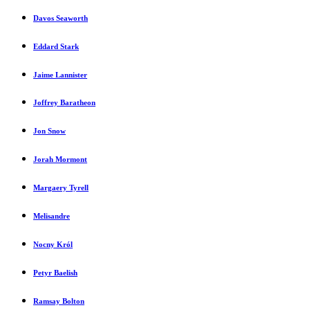
Davos Seaworth
Eddard Stark
Jaime Lannister
Joffrey Baratheon
Jon Snow
Jorah Mormont
Margaery Tyrell
Melisandre
Nocny Król
Petyr Baelish
Ramsay Bolton