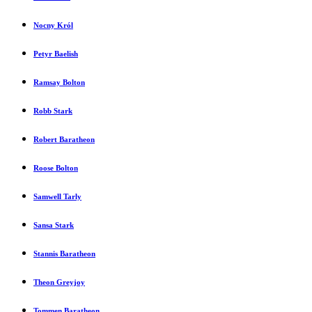
Nocny Król
Petyr Baelish
Ramsay Bolton
Robb Stark
Robert Baratheon
Roose Bolton
Samwell Tarly
Sansa Stark
Stannis Baratheon
Theon Greyjoy
Tommen Baratheon