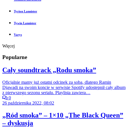
Tyrion Lannister
Tywin Lannister
Varys
Więcej
Popularne
Cały soundtrack „Rodu smoka”
Oficjalnie mamy już ostatni odcinek za sobą, dlatego Ramin
Djawadi na swoim koncie w serwisie Spotify udostępnił cały album
z pierwszego sezonu serialu. Playlista zawiera…
0
26 października 2022, 08:02
„Ród smoka” – 1×10 „The Black Queen”
– dyskusja