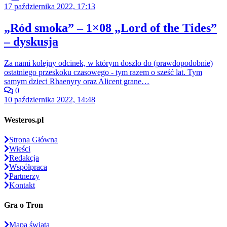
17 października 2022, 17:13
„Ród smoka” – 1×08 „Lord of the Tides”
– dyskusja
Za nami kolejny odcinek, w którym doszło do (prawdopodobnie)
ostatniego przeskoku czasowego - tym razem o sześć lat. Tym
samym dzieci Rhaenyry oraz Alicent grane…
0
10 października 2022, 14:48
Westeros.pl
Strona Główna
Wieści
Redakcja
Współpraca
Partnerzy
Kontakt
Gra o Tron
Mapa świata