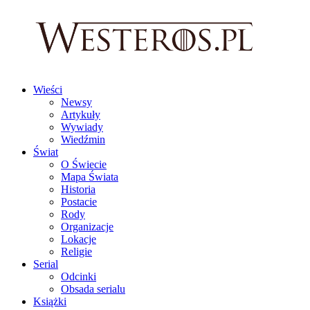
Wieści
Newsy
Artykuły
Wywiady
Wiedźmin
Świat
O Świecie
Mapa Świata
Historia
Postacie
Rody
Organizacje
Lokacje
Religie
Serial
Odcinki
Obsada serialu
Książki