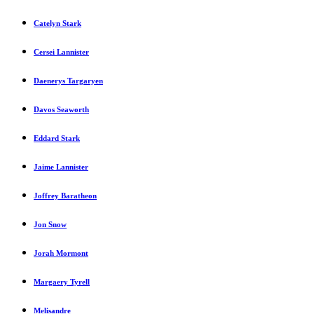
Catelyn Stark
Cersei Lannister
Daenerys Targaryen
Davos Seaworth
Eddard Stark
Jaime Lannister
Joffrey Baratheon
Jon Snow
Jorah Mormont
Margaery Tyrell
Melisandre