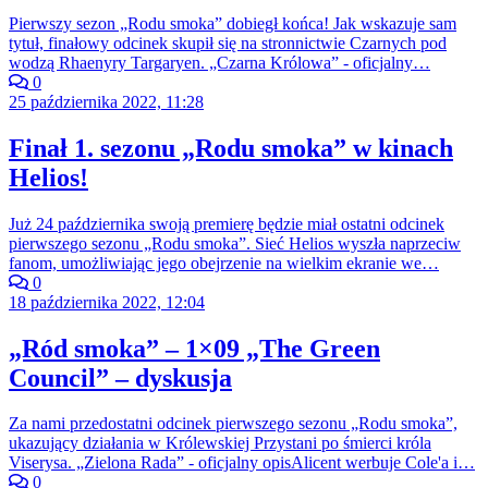
Pierwszy sezon „Rodu smoka” dobiegł końca! Jak wskazuje sam
tytuł, finałowy odcinek skupił się na stronnictwie Czarnych pod
wodzą Rhaenyry Targaryen. „Czarna Królowa” - oficjalny…
0
25 października 2022, 11:28
Finał 1. sezonu „Rodu smoka” w kinach
Helios!
Już 24 października swoją premierę będzie miał ostatni odcinek
pierwszego sezonu „Rodu smoka”. Sieć Helios wyszła naprzeciw
fanom, umożliwiając jego obejrzenie na wielkim ekranie we…
0
18 października 2022, 12:04
„Ród smoka” – 1×09 „The Green
Council” – dyskusja
Za nami przedostatni odcinek pierwszego sezonu „Rodu smoka”,
ukazujący działania w Królewskiej Przystani po śmierci króla
Viserysa. „Zielona Rada” - oficjalny opisAlicent werbuje Cole'a i…
0