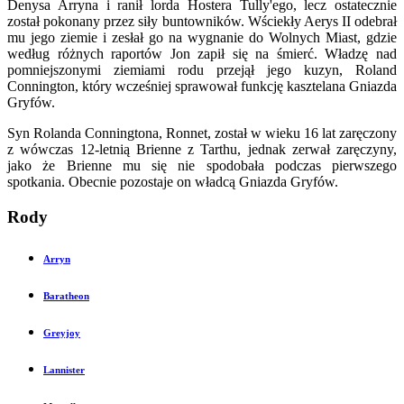
Denysa Arryna i ranił lorda Hostera Tully'ego, lecz ostatecznie
został pokonany przez siły buntowników. Wściekły Aerys II odebrał
mu jego ziemie i zesłał go na wygnanie do Wolnych Miast, gdzie
według różnych raportów Jon zapił się na śmierć. Władzę nad
pomniejszonymi ziemiami rodu przejął jego kuzyn, Roland
Connington, który wcześniej sprawował funkcję kasztelana Gniazda
Gryfów.
Syn Rolanda Conningtona, Ronnet, został w wieku 16 lat zaręczony
z wówczas 12-letnią Brienne z Tarthu, jednak zerwał zaręczyny,
jako że Brienne mu się nie spodobała podczas pierwszego
spotkania. Obecnie pozostaje on władcą Gniazda Gryfów.
Rody
Arryn
Baratheon
Greyjoy
Lannister