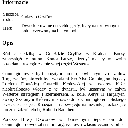
Informacje
Siedziba
Gniazdo Gryfów
rodu:
Dwa skierowane do siebie gryfy, biały na czerwonym
Herb:
polu i czerwony na białym polu
Opis
Ród z siedzibą w Gnieździe Gryfów w Krainach Burzy,
zaprzysiężony lordom Końca Burzy, niegdyś mający w swoim
posiadaniu rozległe ziemie w tej części Westeros.
Conningtonowie byli bogatym rodem, kwitnącym za rządów
Targaryenów, których byli wasalami. Ser Alyn Connington, będący
Lordem Dowódcą Gwardii Królewskiej za rządów bliżej
nieokreślonego władcy z tej dynastii, był uznanym w całym
Westeros strategiem i szermierzem. Z kolei Aerys II Targaryen,
zwany Szalonym Królem, mianował Jona Conningtona - bliskiego
przyjaciela księcia Rhaegara - na swojego namiestnika, rozkazując
mu zmiażdżyć rebelię Roberta Baratheona.
Podczas Bitwy Dzwonów w Kamiennym Sepcie lord Jon
Connington dowodził siłami Targaryenów i własnoręcznie zabił ser