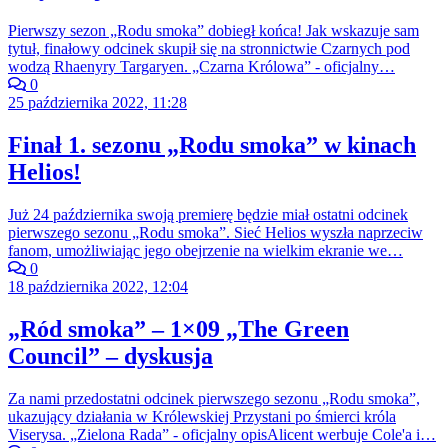
Pierwszy sezon „Rodu smoka” dobiegł końca! Jak wskazuje sam
tytuł, finałowy odcinek skupił się na stronnictwie Czarnych pod
wodzą Rhaenyry Targaryen. „Czarna Królowa” - oficjalny…
0
25 października 2022, 11:28
Finał 1. sezonu „Rodu smoka” w kinach
Helios!
Już 24 października swoją premierę będzie miał ostatni odcinek
pierwszego sezonu „Rodu smoka”. Sieć Helios wyszła naprzeciw
fanom, umożliwiając jego obejrzenie na wielkim ekranie we…
0
18 października 2022, 12:04
„Ród smoka” – 1×09 „The Green
Council” – dyskusja
Za nami przedostatni odcinek pierwszego sezonu „Rodu smoka”,
ukazujący działania w Królewskiej Przystani po śmierci króla
Viserysa. „Zielona Rada” - oficjalny opisAlicent werbuje Cole'a i…