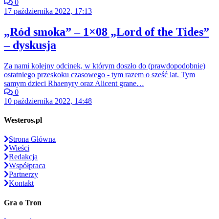
0
17 października 2022, 17:13
„Ród smoka” – 1×08 „Lord of the Tides”
– dyskusja
Za nami kolejny odcinek, w którym doszło do (prawdopodobnie)
ostatniego przeskoku czasowego - tym razem o sześć lat. Tym
samym dzieci Rhaenyry oraz Alicent grane…
0
10 października 2022, 14:48
Westeros.pl
Strona Główna
Wieści
Redakcja
Współpraca
Partnerzy
Kontakt
Gra o Tron