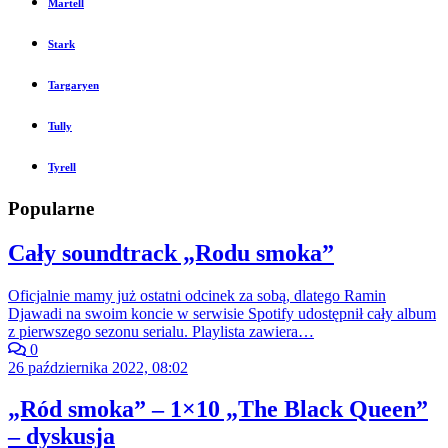
Martell
Stark
Targaryen
Tully
Tyrell
Popularne
Cały soundtrack „Rodu smoka”
Oficjalnie mamy już ostatni odcinek za sobą, dlatego Ramin
Djawadi na swoim koncie w serwisie Spotify udostępnił cały album
z pierwszego sezonu serialu. Playlista zawiera…
0
26 października 2022, 08:02
„Ród smoka” – 1×10 „The Black Queen”
– dyskusja