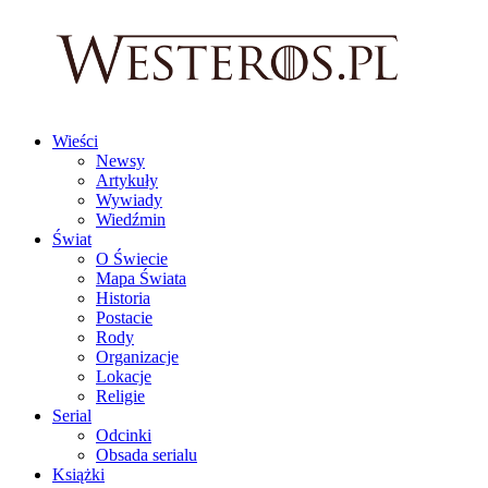
Wieści
Newsy
Artykuły
Wywiady
Wiedźmin
Świat
O Świecie
Mapa Świata
Historia
Postacie
Rody
Organizacje
Lokacje
Religie
Serial
Odcinki
Obsada serialu
Książki