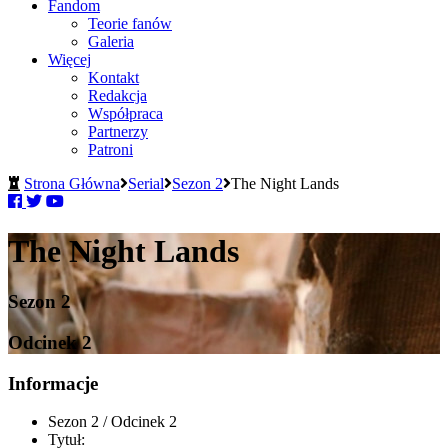
Fandom
Teorie fanów
Galeria
Więcej
Kontakt
Redakcja
Współpraca
Partnerzy
Patroni
Strona Główna
Serial
Sezon 2
The Night Lands
The Night Lands
Sezon 2
Odcinek 2
Informacje
Sezon 2 / Odcinek 2
Tytuł: