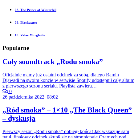
08. The Prince of Winterfell
09. Blackwater
10. Valar Morghulis
Popularne
Cały soundtrack „Rodu smoka”
Oficjalnie mamy już ostatni odcinek za sobą, dlatego Ramin
Djawadi na swoim koncie w serwisie Spotify udostępnił cały album
z pierwszego sezonu serialu. Playlista zawiera…
0
26 października 2022, 08:02
„Ród smoka” – 1×10 „The Black Queen”
– dyskusja
Pierwszy sezon „Rodu smoka” dobiegł końca! Jak wskazuje sam
tytuł, finałowy odcinek skupił się na stronnictwie Czarnych pod