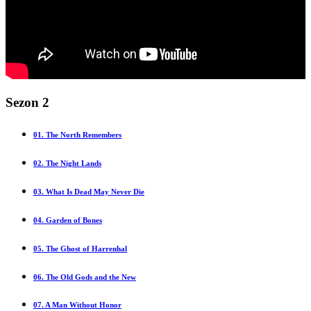
Sezon 2
01. The North Remembers
02. The Night Lands
03. What Is Dead May Never Die
04. Garden of Bones
05. The Ghost of Harrenhal
06. The Old Gods and the New
07. A Man Without Honor