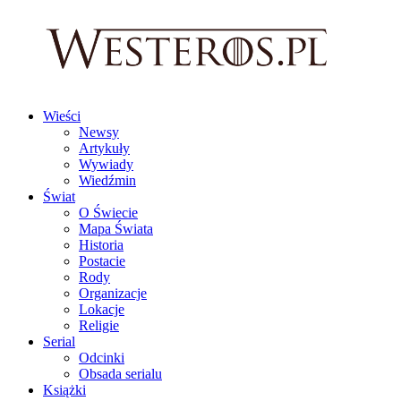
Wieści
Newsy
Artykuły
Wywiady
Wiedźmin
Świat
O Świecie
Mapa Świata
Historia
Postacie
Rody
Organizacje
Lokacje
Religie
Serial
Odcinki
Obsada serialu
Książki