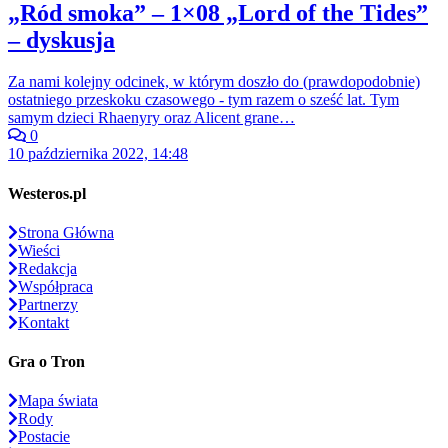
„Ród smoka” – 1×08 „Lord of the Tides”
– dyskusja
Za nami kolejny odcinek, w którym doszło do (prawdopodobnie)
ostatniego przeskoku czasowego - tym razem o sześć lat. Tym
samym dzieci Rhaenyry oraz Alicent grane…
0
10 października 2022, 14:48
Westeros.pl
Strona Główna
Wieści
Redakcja
Współpraca
Partnerzy
Kontakt
Gra o Tron
Mapa świata
Rody
Postacie