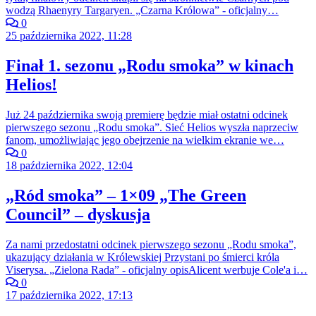
wodzą Rhaenyry Targaryen. „Czarna Królowa” - oficjalny…
0
25 października 2022, 11:28
Finał 1. sezonu „Rodu smoka” w kinach
Helios!
Już 24 października swoją premierę będzie miał ostatni odcinek
pierwszego sezonu „Rodu smoka”. Sieć Helios wyszła naprzeciw
fanom, umożliwiając jego obejrzenie na wielkim ekranie we…
0
18 października 2022, 12:04
„Ród smoka” – 1×09 „The Green
Council” – dyskusja
Za nami przedostatni odcinek pierwszego sezonu „Rodu smoka”,
ukazujący działania w Królewskiej Przystani po śmierci króla
Viserysa. „Zielona Rada” - oficjalny opisAlicent werbuje Cole'a i…
0
17 października 2022, 17:13