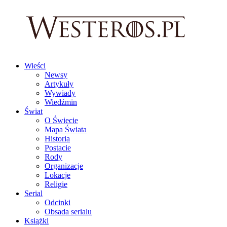
Wieści
Newsy
Artykuły
Wywiady
Wiedźmin
Świat
O Świecie
Mapa Świata
Historia
Postacie
Rody
Organizacje
Lokacje
Religie
Serial
Odcinki
Obsada serialu
Książki