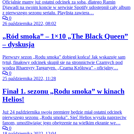
Oficjalnie mamy już ostatni odcinek za sobą, dlatego Ramin
Djawadi na swoim koncie w serwisie Spotify udostępnił cały album
z pierwszego sezonu serialu. Playlista zawiera…
0
26 października 2022, 08:02
„Ród smoka” – 1×10 „The Black Queen”
– dyskusja
Pierwszy sezon „Rodu smoka” dobiegł końca! Jak wskazuje sam
tytuł, finałowy odcinek skupił się na stronnictwie Czarnych pod
wodzą Rhaenyry Targaryen. „Czarna Królowa” - oficjalny…
0
25 października 2022, 11:28
Finał 1. sezonu „Rodu smoka” w kinach
Helios!
Już 24 października swoją premierę będzie miał ostatni odcinek
pierwszego sezonu „Rodu smoka”. Sieć Helios wyszła naprzeciw
fanom, umożliwiając jego obejrzenie na wielkim ekranie we…
0
18 października 2022, 12:04