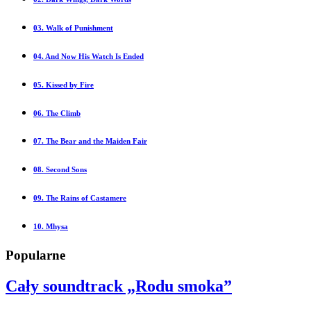
03. Walk of Punishment
04. And Now His Watch Is Ended
05. Kissed by Fire
06. The Climb
07. The Bear and the Maiden Fair
08. Second Sons
09. The Rains of Castamere
10. Mhysa
Popularne
Cały soundtrack „Rodu smoka”