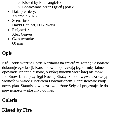
Kissed by Fire
| angielski
Pocałowana przez Ogień
| polski
Data premiery:
3 sierpnia 2026
Scenariusz:
David Benioff, D.B. Weiss
Reżyseria:
Alex Graves
Czas trwania:
60 min
Opis
Król Robb skazuje Lorda Karstarka na śmierć za zdradę i osobiście
dokonuje egzekucji. Karstarkowie opuszczają jego armię. Jaime
opowiada Brienne historię, o której nikomu wcześniej nie mówił.
Jon Snow łamie przysięgi Nocnej Straży. Sandor wywalcza swoją
wolność w walce z Bericiem Dondarrionem. Lannisterowie knują
nowy plan. Stannis odwiedza swoją żonę Selyse i przyznaje się do
niewierności w stosunku do niej.
Galeria
Kissed by Fire