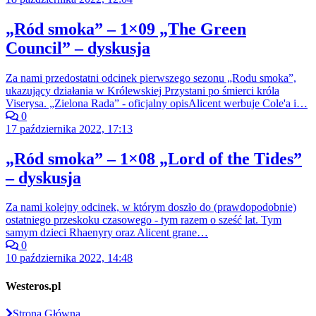
„Ród smoka” – 1×09 „The Green
Council” – dyskusja
Za nami przedostatni odcinek pierwszego sezonu „Rodu smoka”,
ukazujący działania w Królewskiej Przystani po śmierci króla
Viserysa. „Zielona Rada” - oficjalny opisAlicent werbuje Cole'a i…
0
17 października 2022, 17:13
„Ród smoka” – 1×08 „Lord of the Tides”
– dyskusja
Za nami kolejny odcinek, w którym doszło do (prawdopodobnie)
ostatniego przeskoku czasowego - tym razem o sześć lat. Tym
samym dzieci Rhaenyry oraz Alicent grane…
0
10 października 2022, 14:48
Westeros.pl
Strona Główna