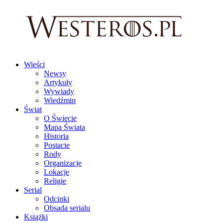
Wieści
Newsy
Artykuły
Wywiady
Wiedźmin
Świat
O Świecie
Mapa Świata
Historia
Postacie
Rody
Organizacje
Lokacje
Religie
Serial
Odcinki
Obsada serialu
Książki