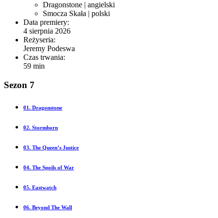
Dragonstone
| angielski
Smocza Skała
| polski
Data premiery:
4 sierpnia 2026
Reżyseria:
Jeremy Podeswa
Czas trwania:
59 min
Sezon 7
01. Dragonstone
02. Stormborn
03. The Queen’s Justice
04. The Spoils of War
05. Eastwatch
06. Beyond The Wall