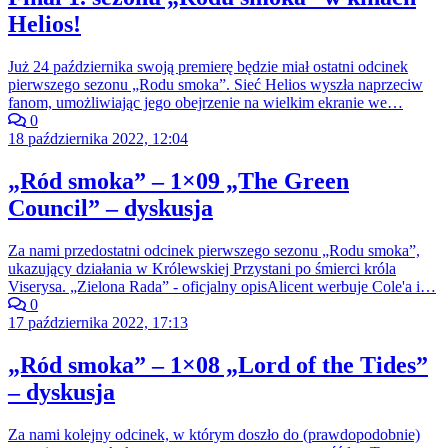
Helios!
Już 24 października swoją premierę będzie miał ostatni odcinek
pierwszego sezonu „Rodu smoka”. Sieć Helios wyszła naprzeciw
fanom, umożliwiając jego obejrzenie na wielkim ekranie we…
0
18 października 2022, 12:04
„Ród smoka” – 1×09 „The Green
Council” – dyskusja
Za nami przedostatni odcinek pierwszego sezonu „Rodu smoka”,
ukazujący działania w Królewskiej Przystani po śmierci króla
Viserysa. „Zielona Rada” - oficjalny opisAlicent werbuje Cole'a i…
0
17 października 2022, 17:13
„Ród smoka” – 1×08 „Lord of the Tides”
– dyskusja
Za nami kolejny odcinek, w którym doszło do (prawdopodobnie)