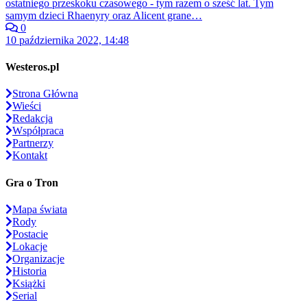
ostatniego przeskoku czasowego - tym razem o sześć lat. Tym
samym dzieci Rhaenyry oraz Alicent grane…
0
10 października 2022, 14:48
Westeros.pl
Strona Główna
Wieści
Redakcja
Współpraca
Partnerzy
Kontakt
Gra o Tron
Mapa świata
Rody
Postacie
Lokacje
Organizacje
Historia
Książki
Serial