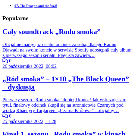
07. The Dragon and the Wolf
Popularne
Cały soundtrack „Rodu smoka”
Oficjalnie mamy już ostatni odcinek za sobą, dlatego Ramin
Djawadi na swoim koncie w serwisie Spotify udostępnił cały album
z pierwszego sezonu serialu. Playlista zawiera…
0
26 października 2022, 08:02
„Ród smoka” – 1×10 „The Black Queen”
– dyskusja
Pierwszy sezon „Rodu smoka” dobiegł końca! Jak wskazuje sam
tytuł, finałowy odcinek skupił się na stronnictwie Czarnych pod
wodzą Rhaenyry Targaryen. „Czarna Królowa” - oficjalny…
0
25 października 2022, 11:28
Finał 1. sezonu „Rodu smoka” w kinach