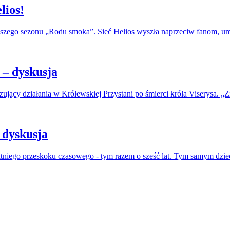
lios!
erwszego sezonu „Rodu smoka”. Sieć Helios wyszła naprzeciw fanom, u
– dyskusja
jący działania w Królewskiej Przystani po śmierci króla Viserysa. „Zi
 dyskusja
atniego przeskoku czasowego - tym razem o sześć lat. Tym samym dzie