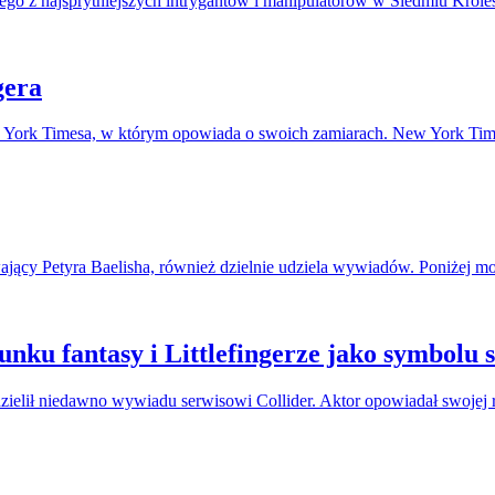
ego z najsprytniejszych intrygantów i manipulatorów w Siedmiu Król
gera
ew York Timesa, w którym opowiada o swoich zamiarach. New York Times
wający Petyra Baelisha, również dzielnie udziela wywiadów. Poniżej m
unku fantasy i Littlefingerze jako symbolu 
udzielił niedawno wywiadu serwisowi Collider. Aktor opowiadał swoje