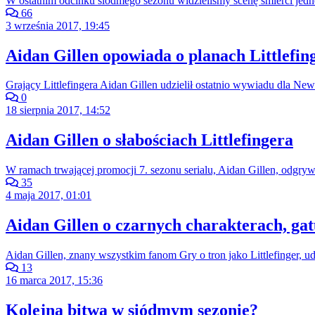
W ostatnim odcinku siódmego sezonu widzieliśmy scenę śmierci jedn
66
3 września 2017, 19:45
Aidan Gillen opowiada o planach Littlefin
Grający Littlefingera Aidan Gillen udzielił ostatnio wywiadu dla N
0
18 sierpnia 2017, 14:52
Aidan Gillen o słabościach Littlefingera
W ramach trwającej promocji 7. sezonu serialu, Aidan Gillen, odgry
35
4 maja 2017, 01:01
Aidan Gillen o czarnych charakterach, gat
Aidan Gillen, znany wszystkim fanom Gry o tron jako Littlefinger, 
13
16 marca 2017, 15:36
Kolejna bitwa w siódmym sezonie?