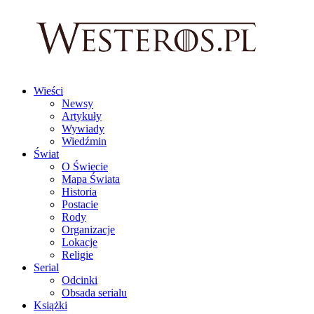
Wieści
Newsy
Artykuły
Wywiady
Wiedźmin
Świat
O Świecie
Mapa Świata
Historia
Postacie
Rody
Organizacje
Lokacje
Religie
Serial
Odcinki
Obsada serialu
Książki