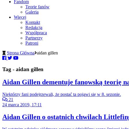
Fandom
Teorie fanów
Galeria
Więcej
Kontakt
Redakcja
Współpraca
Partnerzy
Patroni
Strona Główna
aidan gillen
Tag - aidan gillen
Aidan Gillen dementuje fanowską teorię na
Niektórzy fani podejrzewali, że postać ta pojawi się w 8. sezonie.
21
24 marca 2019, 17:11
Aidan Gillen o ostatnich chwilach Littlefi