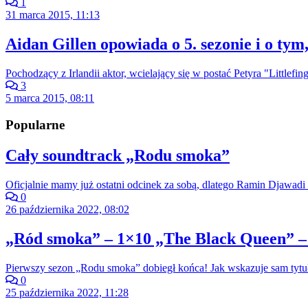
1
31 marca 2015, 11:13
Aidan Gillen opowiada o 5. sezonie i o tym,
Pochodzący z Irlandii aktor, wcielający się w postać Petyra "Littl
3
5 marca 2015, 08:11
Popularne
Cały soundtrack „Rodu smoka”
Oficjalnie mamy już ostatni odcinek za sobą, dlatego Ramin Djawadi 
0
26 października 2022, 08:02
„Ród smoka” – 1×10 „The Black Queen” –
Pierwszy sezon „Rodu smoka” dobiegł końca! Jak wskazuje sam tytuł
0
25 października 2022, 11:28