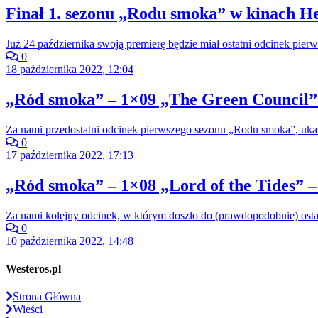
Finał 1. sezonu „Rodu smoka” w kinach He
Już 24 października swoją premierę będzie miał ostatni odcinek pi
0
18 października 2022, 12:04
„Ród smoka” – 1×09 „The Green Council” 
Za nami przedostatni odcinek pierwszego sezonu „Rodu smoka”, ukazu
0
17 października 2022, 17:13
„Ród smoka” – 1×08 „Lord of the Tides” –
Za nami kolejny odcinek, w którym doszło do (prawdopodobnie) ost
0
10 października 2022, 14:48
Westeros.pl
Strona Główna
Wieści