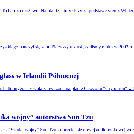
 To bardzo możliwe. Na planie, który służy za podstawę scen z Winte
zystkiego nauczył się sam. Pierwszy raz usłyszeliśmy o nim w 2002 r
ass w Irlandii Północnej
u Littlefingera - została zauważona na planie 6. sezonu "Gry o tron"
uka wojny” autorstwa Sun Tzu
nnej - "Sztuka wojny" Sun Tzu - doczeka się nowej audiobookowej wers