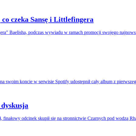
 co czeka Sansę i Littlefingera
efingera" Baelisha, podczas wywiadu w ramach promocji swojego najno
na swoim koncie w serwisie Spotify udostępnił cały album z pierwszeg
 dyskusja
, finałowy odcinek skupił się na stronnictwie Czarnych pod wodzą R