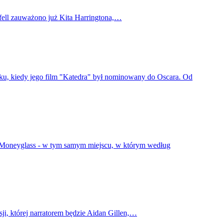
rfell zauważono już Kita Harringtona,…
oku, kiedy jego film "Katedra" był nominowany do Oscara. Od
 w Moneyglass - w tym samym miejscu, w którym według
ji, której narratorem będzie Aidan Gillen,…