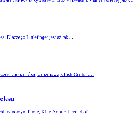
estwach. Mowa oczywiście o lordzie Baelishu, znanym szerzej jako…
: Dlaczego Littlefinger jest aż tak…
ożecie zapoznać się z rozmową z Irish Central.…
seksu
j roli w nowym filmie, King Arthur: Legend of…