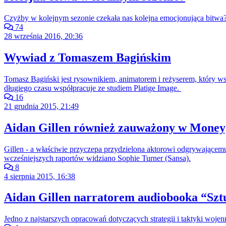
Czyżby w kolejnym sezonie czekała nas kolejna emocjonująca bitwa?
74
28 września 2016, 20:36
Wywiad z Tomaszem Bagińskim
Tomasz Bagiński jest rysownikiem, animatorem i reżyserem, który ws
długiego czasu współpracuje ze studiem Platige Image.
16
21 grudnia 2015, 21:49
Aidan Gillen również zauważony w Moneygl
Gillen - a właściwie przyczepa przydzielona aktorowi odgrywającem
wcześniejszych raportów widziano Sophie Turner (Sansa).
8
4 sierpnia 2015, 16:38
Aidan Gillen narratorem audiobooka “Szt
Jedno z najstarszych opracowań dotyczących strategii i taktyki woje