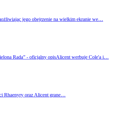
możliwiając jego obejrzenie na wielkim ekranie we…
elona Rada” - oficjalny opisAlicent werbuje Cole'a i…
ci Rhaenyry oraz Alicent grane…