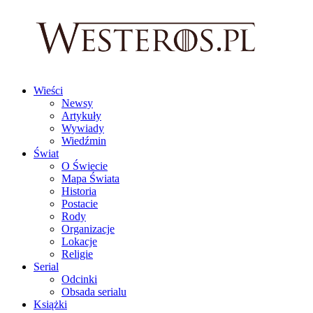
Wieści
Newsy
Artykuły
Wywiady
Wiedźmin
Świat
O Świecie
Mapa Świata
Historia
Postacie
Rody
Organizacje
Lokacje
Religie
Serial
Odcinki
Obsada serialu
Książki