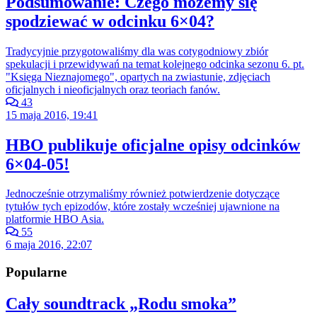
Podsumowanie: Czego możemy się
spodziewać w odcinku 6×04?
Tradycyjnie przygotowaliśmy dla was cotygodniowy zbiór
spekulacji i przewidywań na temat kolejnego odcinka sezonu 6. pt.
"Księga Nieznajomego", opartych na zwiastunie, zdjęciach
oficjalnych i nieoficjalnych oraz teoriach fanów.
43
15 maja 2016, 19:41
HBO publikuje oficjalne opisy odcinków
6×04-05!
Jednocześnie otrzymaliśmy również potwierdzenie dotyczące
tytułów tych epizodów, które zostały wcześniej ujawnione na
platformie HBO Asia.
55
6 maja 2016, 22:07
Popularne
Cały soundtrack „Rodu smoka”