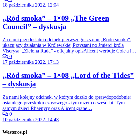
18 października 2022, 12:04
„Ród smoka” – 1×09 „The Green
Council” – dyskusja
Za nami przedostatni odcinek pierwszego sezonu „Rodu smoka”,
ukazujący działania w Królewskiej Przystani po śmierci króla
Viserysa. „Zielona Rada” - oficjalny opisAlicent werbuje Cole'a i…
0
17 października 2022, 17:13
„Ród smoka” – 1×08 „Lord of the Tides”
– dyskusja
Za nami kolejny odcinek, w którym doszło do (prawdopodobnie)
ostatniego przeskoku czasowego - tym razem o sześć lat. Tym
samym dzieci Rhaenyry oraz Alicent grane…
0
10 października 2022, 14:48
Westeros.pl