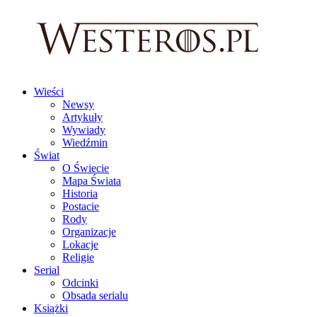
Wieści
Newsy
Artykuły
Wywiady
Wiedźmin
Świat
O Świecie
Mapa Świata
Historia
Postacie
Rody
Organizacje
Lokacje
Religie
Serial
Odcinki
Obsada serialu
Książki