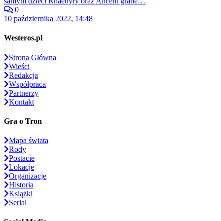
samym dzieci Rhaenyry oraz Alicent grane…
0
10 października 2022, 14:48
Westeros.pl
Strona Główna
Wieści
Redakcja
Współpraca
Partnerzy
Kontakt
Gra o Tron
Mapa świata
Rody
Postacie
Lokacje
Organizacje
Historia
Książki
Serial