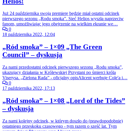
Helios!
Już 24 października swoją premierę będzie miał ostatni odcinek
pierwszego sezonu „Rodu smoka”. Sieć Helios wyszła naprzeciw
fanom, umożliwiając jego obejrzenie na wielkim ekranie we…
0
18 października 2022, 12:04
„Ród smoka” – 1×09 „The Green
Council” – dyskusja
Za nami przedostatni odcinek pierwszego sezonu „Rodu smoka”,
ukazujący działania w Królewskiej Przystani po śmierci króla
Viserysa. „Zielona Rada” - oficjalny opisAlicent werbuje Cole'a i…
0
17 października 2022, 17:13
„Ród smoka” – 1×08 „Lord of the Tides”
– dyskusja
Za nami kolejny odcinek, w którym doszło do (prawdopodobnie)
ostatniego przeskoku czasowego - tym razem o sześć lat. Tym