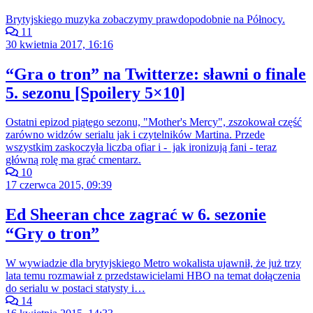
Brytyjskiego muzyka zobaczymy prawdopodobnie na Północy.
11
30 kwietnia 2017, 16:16
“Gra o tron” na Twitterze: sławni o finale
5. sezonu [Spoilery 5×10]
Ostatni epizod piątego sezonu, "Mother's Mercy", zszokował część
zarówno widzów serialu jak i czytelników Martina. Przede
wszystkim zaskoczyła liczba ofiar i - jak ironizują fani - teraz
główną rolę ma grać cmentarz.
10
17 czerwca 2015, 09:39
Ed Sheeran chce zagrać w 6. sezonie
“Gry o tron”
W wywiadzie dla brytyjskiego Metro wokalista ujawnił, że już trzy
lata temu rozmawiał z przedstawicielami HBO na temat dołączenia
do serialu w postaci statysty i…
14