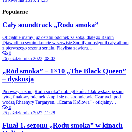
16 kwietnia 2015, 14:33
Popularne
Cały soundtrack „Rodu smoka”
Oficjalnie mamy już ostatni odcinek za sobą, dlatego Ramin
Djawadi na swoim koncie w serwisie Spotify udostępnił cały album
z pierwszego sezonu serialu. Playlista zawiera…
0
26 października 2022, 08:02
„Ród smoka” – 1×10 „The Black Queen”
– dyskusja
Pierwszy sezon „Rodu smoka” dobiegł końca! Jak wskazuje sam
tytuł, finałowy odcinek skupił się na stronnictwie Czarnych pod
wodzą Rhaenyry Targaryen. „Czarna Królowa” - oficjalny…
0
25 października 2022, 11:28
Finał 1. sezonu „Rodu smoka” w kinach