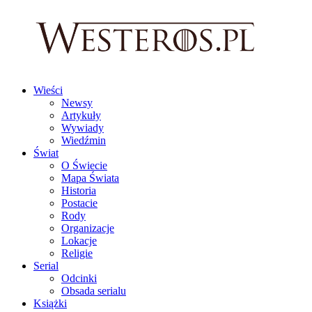
Wieści
Newsy
Artykuły
Wywiady
Wiedźmin
Świat
O Świecie
Mapa Świata
Historia
Postacie
Rody
Organizacje
Lokacje
Religie
Serial
Odcinki
Obsada serialu
Książki