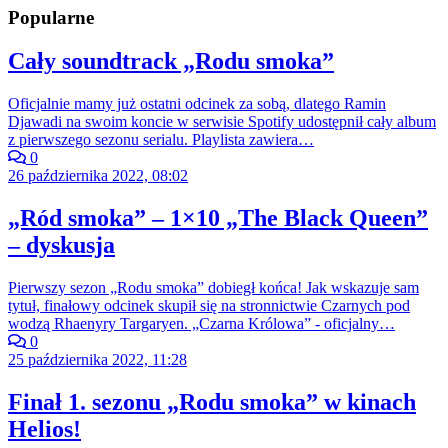
Popularne
Cały soundtrack „Rodu smoka”
Oficjalnie mamy już ostatni odcinek za sobą, dlatego Ramin
Djawadi na swoim koncie w serwisie Spotify udostępnił cały album
z pierwszego sezonu serialu. Playlista zawiera…
0
26 października 2022, 08:02
„Ród smoka” – 1×10 „The Black Queen”
– dyskusja
Pierwszy sezon „Rodu smoka” dobiegł końca! Jak wskazuje sam
tytuł, finałowy odcinek skupił się na stronnictwie Czarnych pod
wodzą Rhaenyry Targaryen. „Czarna Królowa” - oficjalny…
0
25 października 2022, 11:28
Finał 1. sezonu „Rodu smoka” w kinach
Helios!