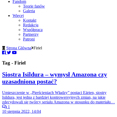
Fandom
Teorie fanów
Galeria
Więcej
Kontakt
Redakcja
Współpraca
Partnerzy
Patroni
Strona Główna
Firiel
Tag - Firiel
Siostra Isildura – wymysł Amazona czy
uzasadniona postać?
Umieszczenie w „Pierścieniach Władzy” postaci Eärien, siostry
Isildura, jest jedną z bardziej kontrowersyjnych zmian, na jakie
zdecydowali się twórcy serialu Amazona w stosunku do materiału…
1
10 sierpnia 2022, 14:04