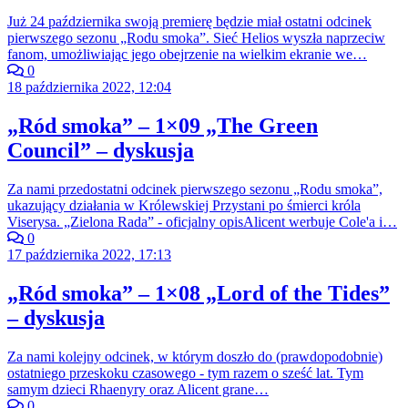
Już 24 października swoją premierę będzie miał ostatni odcinek
pierwszego sezonu „Rodu smoka”. Sieć Helios wyszła naprzeciw
fanom, umożliwiając jego obejrzenie na wielkim ekranie we…
0
18 października 2022, 12:04
„Ród smoka” – 1×09 „The Green
Council” – dyskusja
Za nami przedostatni odcinek pierwszego sezonu „Rodu smoka”,
ukazujący działania w Królewskiej Przystani po śmierci króla
Viserysa. „Zielona Rada” - oficjalny opisAlicent werbuje Cole'a i…
0
17 października 2022, 17:13
„Ród smoka” – 1×08 „Lord of the Tides”
– dyskusja
Za nami kolejny odcinek, w którym doszło do (prawdopodobnie)
ostatniego przeskoku czasowego - tym razem o sześć lat. Tym
samym dzieci Rhaenyry oraz Alicent grane…
0