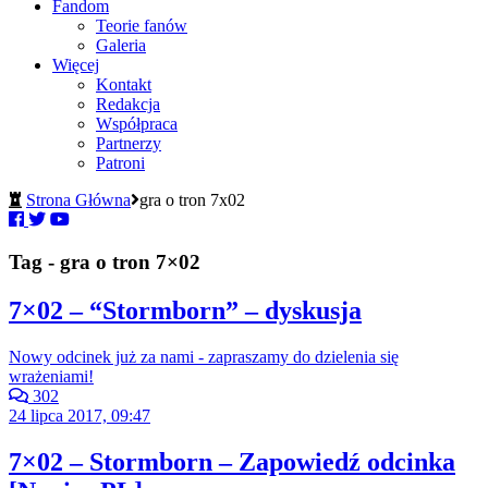
Fandom
Teorie fanów
Galeria
Więcej
Kontakt
Redakcja
Współpraca
Partnerzy
Patroni
Strona Główna
gra o tron 7x02
Tag - gra o tron 7×02
7×02 – “Stormborn” – dyskusja
Nowy odcinek już za nami - zapraszamy do dzielenia się
wrażeniami!
302
24 lipca 2017, 09:47
7×02 – Stormborn – Zapowiedź odcinka