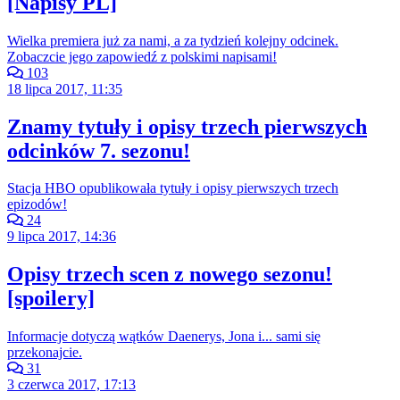
[Napisy PL]
Wielka premiera już za nami, a za tydzień kolejny odcinek.
Zobaczcie jego zapowiedź z polskimi napisami!
103
18 lipca 2017, 11:35
Znamy tytuły i opisy trzech pierwszych
odcinków 7. sezonu!
Stacja HBO opublikowała tytuły i opisy pierwszych trzech
epizodów!
24
9 lipca 2017, 14:36
Opisy trzech scen z nowego sezonu!
[spoilery]
Informacje dotyczą wątków Daenerys, Jona i... sami się
przekonajcie.
31
3 czerwca 2017, 17:13