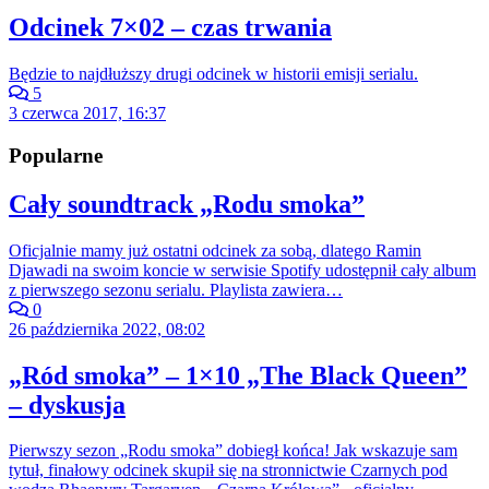
Odcinek 7×02 – czas trwania
Będzie to najdłuższy drugi odcinek w historii emisji serialu.
5
3 czerwca 2017, 16:37
Popularne
Cały soundtrack „Rodu smoka”
Oficjalnie mamy już ostatni odcinek za sobą, dlatego Ramin
Djawadi na swoim koncie w serwisie Spotify udostępnił cały album
z pierwszego sezonu serialu. Playlista zawiera…
0
26 października 2022, 08:02
„Ród smoka” – 1×10 „The Black Queen”
– dyskusja
Pierwszy sezon „Rodu smoka” dobiegł końca! Jak wskazuje sam
tytuł, finałowy odcinek skupił się na stronnictwie Czarnych pod