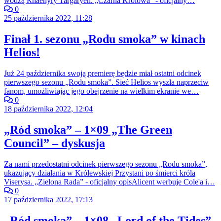
wodzą Rhaenyry Targaryen. „Czarna Królowa” - oficjalny…
0
25 października 2022, 11:28
Finał 1. sezonu „Rodu smoka” w kinach
Helios!
Już 24 października swoją premierę będzie miał ostatni odcinek
pierwszego sezonu „Rodu smoka”. Sieć Helios wyszła naprzeciw
fanom, umożliwiając jego obejrzenie na wielkim ekranie we…
0
18 października 2022, 12:04
„Ród smoka” – 1×09 „The Green
Council” – dyskusja
Za nami przedostatni odcinek pierwszego sezonu „Rodu smoka”,
ukazujący działania w Królewskiej Przystani po śmierci króla
Viserysa. „Zielona Rada” - oficjalny opisAlicent werbuje Cole'a i…
0
17 października 2022, 17:13
„Ród smoka” – 1×08 „Lord of the Tides”