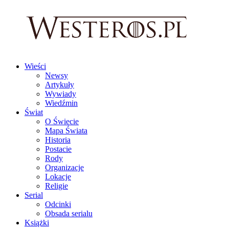
Wieści
Newsy
Artykuły
Wywiady
Wiedźmin
Świat
O Świecie
Mapa Świata
Historia
Postacie
Rody
Organizacje
Lokacje
Religie
Serial
Odcinki
Obsada serialu
Książki