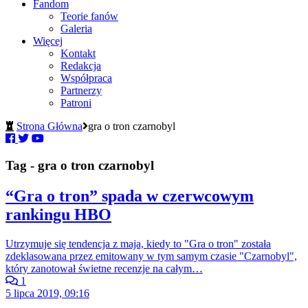
Fandom
Teorie fanów
Galeria
Więcej
Kontakt
Redakcja
Współpraca
Partnerzy
Patroni
Strona Główna
gra o tron czarnobyl
Tag - gra o tron czarnobyl
“Gra o tron” spada w czerwcowym
rankingu HBO
Utrzymuje się tendencja z maja, kiedy to "Gra o tron" została
zdeklasowana przez emitowany w tym samym czasie "Czarnobyl",
który zanotował świetne recenzje na całym…
1
5 lipca 2019, 09:16