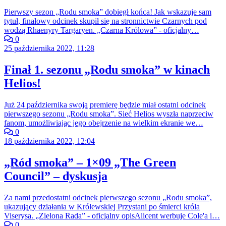
Pierwszy sezon „Rodu smoka” dobiegł końca! Jak wskazuje sam
tytuł, finałowy odcinek skupił się na stronnictwie Czarnych pod
wodzą Rhaenyry Targaryen. „Czarna Królowa” - oficjalny…
0
25 października 2022, 11:28
Finał 1. sezonu „Rodu smoka” w kinach
Helios!
Już 24 października swoją premierę będzie miał ostatni odcinek
pierwszego sezonu „Rodu smoka”. Sieć Helios wyszła naprzeciw
fanom, umożliwiając jego obejrzenie na wielkim ekranie we…
0
18 października 2022, 12:04
„Ród smoka” – 1×09 „The Green
Council” – dyskusja
Za nami przedostatni odcinek pierwszego sezonu „Rodu smoka”,
ukazujący działania w Królewskiej Przystani po śmierci króla
Viserysa. „Zielona Rada” - oficjalny opisAlicent werbuje Cole'a i…
0