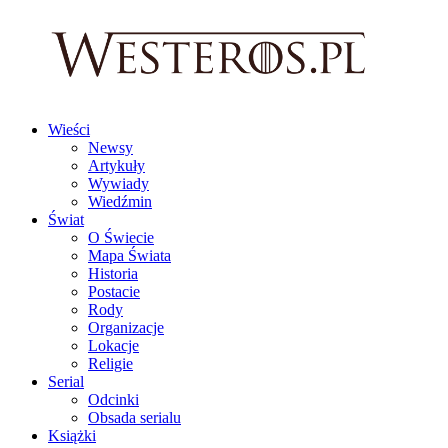
Wieści
Newsy
Artykuły
Wywiady
Wiedźmin
Świat
O Świecie
Mapa Świata
Historia
Postacie
Rody
Organizacje
Lokacje
Religie
Serial
Odcinki
Obsada serialu
Książki