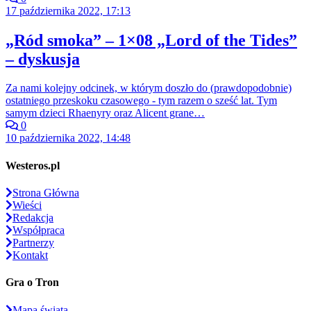
17 października 2022, 17:13
„Ród smoka” – 1×08 „Lord of the Tides”
– dyskusja
Za nami kolejny odcinek, w którym doszło do (prawdopodobnie)
ostatniego przeskoku czasowego - tym razem o sześć lat. Tym
samym dzieci Rhaenyry oraz Alicent grane…
0
10 października 2022, 14:48
Westeros.pl
Strona Główna
Wieści
Redakcja
Współpraca
Partnerzy
Kontakt
Gra o Tron
Mapa świata