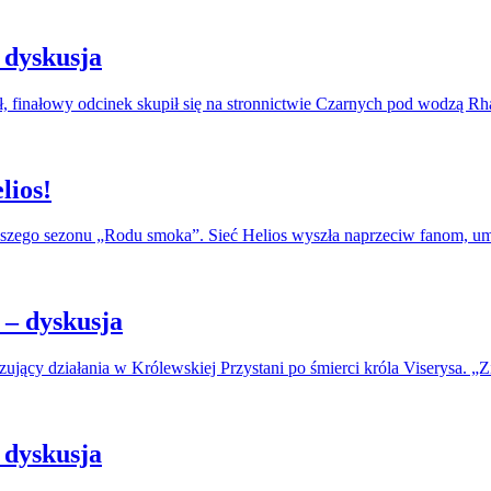
 dyskusja
, finałowy odcinek skupił się na stronnictwie Czarnych pod wodzą R
lios!
erwszego sezonu „Rodu smoka”. Sieć Helios wyszła naprzeciw fanom, u
– dyskusja
jący działania w Królewskiej Przystani po śmierci króla Viserysa. „Zi
 dyskusja