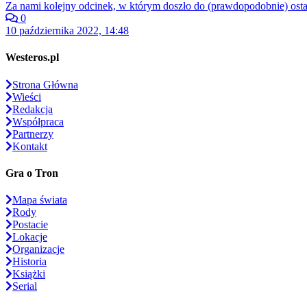
Za nami kolejny odcinek, w którym doszło do (prawdopodobnie) ost
0
10 października 2022, 14:48
Westeros.pl
Strona Główna
Wieści
Redakcja
Współpraca
Partnerzy
Kontakt
Gra o Tron
Mapa świata
Rody
Postacie
Lokacje
Organizacje
Historia
Książki
Serial