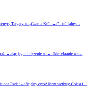
haenyry Targaryen. „Czarna Królowa” - oficjalny…
możliwiając jego obejrzenie na wielkim ekranie we…
elona Rada” - oficjalny opisAlicent werbuje Cole'a i…