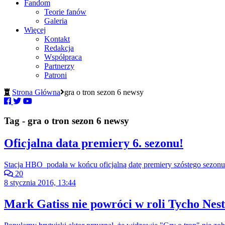
Fandom
Teorie fanów
Galeria
Więcej
Kontakt
Redakcja
Współpraca
Partnerzy
Patroni
Strona Główna
gra o tron sezon 6 newsy
Tag - gra o tron sezon 6 newsy
Oficjalna data premiery 6. sezonu!
Stacja HBO podała w końcu oficjalną datę premiery szóstego sezonu
20
8 stycznia 2016, 13:44
Mark Gatiss nie powróci w roli Tycho Nest