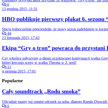
Popularny brytyjski aktor przyznał, że widzowie "Gry o tron" nie zo
6
13 grudnia 2015, 11:31
HBO publikuje pierwszy plakat 6. sezonu 
Stacja jednocześnie potwierdziła, że nowy sezon zadebiutuje w kwiet
44
23 listopada 2015, 17:43
Ekipa “Gry o tron” powraca do przystani 
Czy wkrótce usłyszymy o długo oczekiwanej kontynuacji wątku Greyj
której kręcono sceny w wątku Theona w 2. serii!
11
4 sierpnia 2015, 17:01
Popularne
Cały soundtrack „Rodu smoka”
Oficjalnie mamy już ostatni odcinek za sobą, dlatego Ramin Djawadi 
0