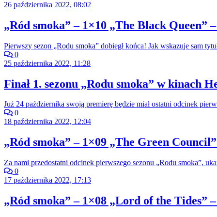
26 października 2022, 08:02
„Ród smoka” – 1×10 „The Black Queen” –
Pierwszy sezon „Rodu smoka” dobiegł końca! Jak wskazuje sam tytuł
0
25 października 2022, 11:28
Finał 1. sezonu „Rodu smoka” w kinach He
Już 24 października swoją premierę będzie miał ostatni odcinek pi
0
18 października 2022, 12:04
„Ród smoka” – 1×09 „The Green Council” 
Za nami przedostatni odcinek pierwszego sezonu „Rodu smoka”, ukazu
0
17 października 2022, 17:13
„Ród smoka” – 1×08 „Lord of the Tides” –