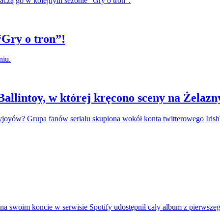
baczą go w kolejnym sezonie "Gry o tron".
“Gry o tron”!
niu.
Ballintoy, w której kręcono sceny na Żelaz
oyów? Grupa fanów serialu skupiona wokół konta twitterowego IrishTh
na swoim koncie w serwisie Spotify udostępnił cały album z pierwszeg