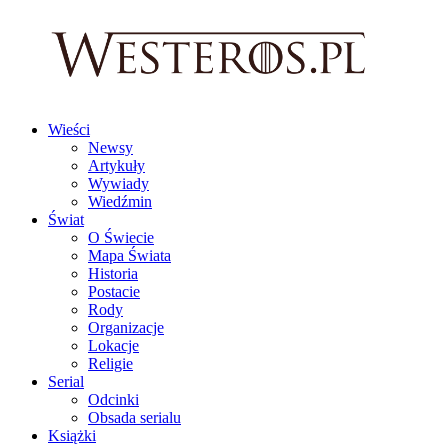
Wieści
Newsy
Artykuły
Wywiady
Wiedźmin
Świat
O Świecie
Mapa Świata
Historia
Postacie
Rody
Organizacje
Lokacje
Religie
Serial
Odcinki
Obsada serialu
Książki