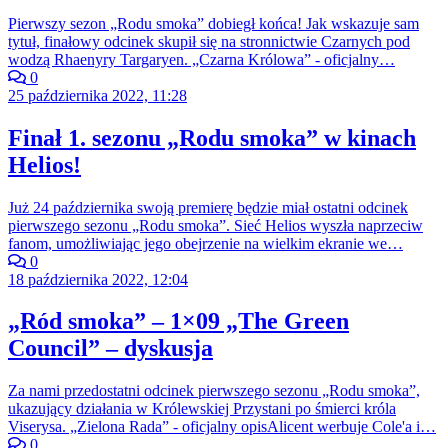
Pierwszy sezon „Rodu smoka” dobiegł końca! Jak wskazuje sam
tytuł, finałowy odcinek skupił się na stronnictwie Czarnych pod
wodzą Rhaenyry Targaryen. „Czarna Królowa” - oficjalny…
0
25 października 2022, 11:28
Finał 1. sezonu „Rodu smoka” w kinach
Helios!
Już 24 października swoją premierę będzie miał ostatni odcinek
pierwszego sezonu „Rodu smoka”. Sieć Helios wyszła naprzeciw
fanom, umożliwiając jego obejrzenie na wielkim ekranie we…
0
18 października 2022, 12:04
„Ród smoka” – 1×09 „The Green
Council” – dyskusja
Za nami przedostatni odcinek pierwszego sezonu „Rodu smoka”,
ukazujący działania w Królewskiej Przystani po śmierci króla
Viserysa. „Zielona Rada” - oficjalny opisAlicent werbuje Cole'a i…
0