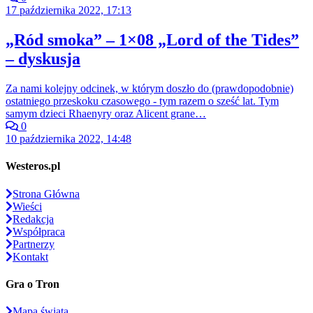
17 października 2022, 17:13
„Ród smoka” – 1×08 „Lord of the Tides”
– dyskusja
Za nami kolejny odcinek, w którym doszło do (prawdopodobnie)
ostatniego przeskoku czasowego - tym razem o sześć lat. Tym
samym dzieci Rhaenyry oraz Alicent grane…
0
10 października 2022, 14:48
Westeros.pl
Strona Główna
Wieści
Redakcja
Współpraca
Partnerzy
Kontakt
Gra o Tron
Mapa świata