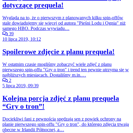
dotyczące prequela!
Wygląda na to, że o pierwszym z planowanych kilku spin-offów
stale dowiadujemy się więcej od autora "Pieśni Lodu i Ognia" niż
samego HBO. Podczas wywiadu…
39
10 lipca 2019, 10:12
Spoilerowe zdjęcie z planu prequela!
W ostatnim czasie mogliśmy zobaczyć wiele zdjęć z planu
pierwszego spin-offu "Gry o tron" i trend ten pewnie utrzyma się w
najbliższych miesiącach. Dostaliśmy m.in.…
2
5 lipca 2019, 09:39
Kolejna porcja zdjęć z planu prequela
“Gry o tron”!
Dociekliwi fani z pewnością spędzają sen z powiek ochrony na
planie pierwszego spin-offu "Gry o tron", do którego zdjęcia trwają
obecne w Irlandii Północnej, a…