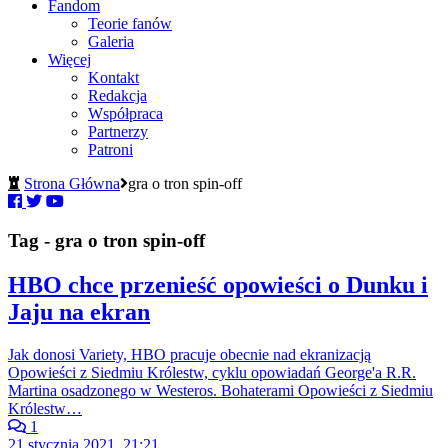
Fandom
Teorie fanów
Galeria
Więcej
Kontakt
Redakcja
Współpraca
Partnerzy
Patroni
Strona Główna
gra o tron spin-off
Tag - gra o tron spin-off
HBO chce przenieść opowieści o Dunku i
Jaju na ekran
Jak donosi Variety, HBO pracuje obecnie nad ekranizacją
Opowieści z Siedmiu Królestw, cyklu opowiadań George'a R.R.
Martina osadzonego w Westeros. Bohaterami Opowieści z Siedmiu
Królestw…
1
21 stycznia 2021, 21:21