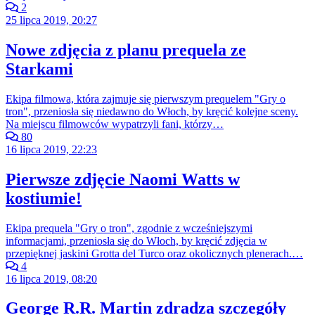
2
25 lipca 2019, 20:27
Nowe zdjęcia z planu prequela ze
Starkami
Ekipa filmowa, która zajmuje się pierwszym prequelem "Gry o
tron", przeniosła się niedawno do Włoch, by kręcić kolejne sceny.
Na miejscu filmowców wypatrzyli fani, którzy…
80
16 lipca 2019, 22:23
Pierwsze zdjęcie Naomi Watts w
kostiumie!
Ekipa prequela "Gry o tron", zgodnie z wcześniejszymi
informacjami, przeniosła się do Włoch, by kręcić zdjęcia w
przepięknej jaskini Grotta del Turco oraz okolicznych plenerach.…
4
16 lipca 2019, 08:20
George R.R. Martin zdradza szczegóły