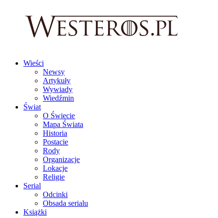
Wieści
Newsy
Artykuły
Wywiady
Wiedźmin
Świat
O Świecie
Mapa Świata
Historia
Postacie
Rody
Organizacje
Lokacje
Religie
Serial
Odcinki
Obsada serialu
Książki