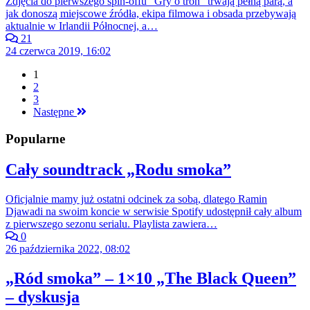
Zdjęcia do pierwszego spin-offu "Gry o tron" trwają pełną parą, a
jak donoszą miejscowe źródła, ekipa filmowa i obsada przebywają
aktualnie w Irlandii Północnej, a…
21
24 czerwca 2019, 16:02
1
2
3
Następne
Popularne
Cały soundtrack „Rodu smoka”
Oficjalnie mamy już ostatni odcinek za sobą, dlatego Ramin
Djawadi na swoim koncie w serwisie Spotify udostępnił cały album
z pierwszego sezonu serialu. Playlista zawiera…
0
26 października 2022, 08:02
„Ród smoka” – 1×10 „The Black Queen”
– dyskusja