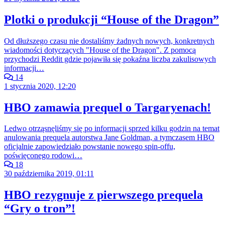
Plotki o produkcji “House of the Dragon”
Od dłuższego czasu nie dostaliśmy żadnych nowych, konkretnych
wiadomości dotyczących "House of the Dragon". Z pomocą
przychodzi Reddit gdzie pojawiła się pokaźna liczba zakulisowych
informacji…
14
1 stycznia 2020, 12:20
HBO zamawia prequel o Targaryenach!
Ledwo otrząsnęliśmy się po informacji sprzed kilku godzin na temat
anulowania prequela autorstwa Jane Goldman, a tymczasem HBO
oficjalnie zapowiedziało powstanie nowego spin-offu,
poświęconego rodowi…
18
30 października 2019, 01:11
HBO rezygnuje z pierwszego prequela
“Gry o tron”!