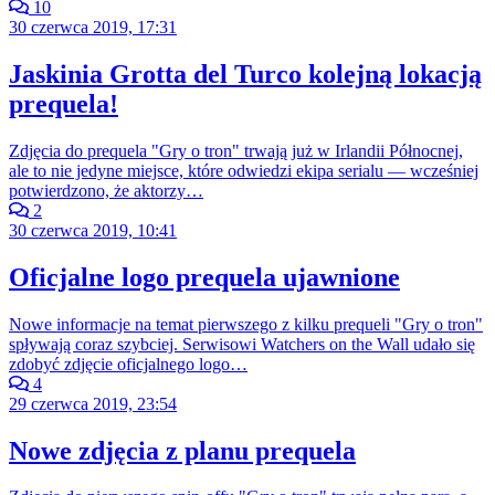
10
30 czerwca 2019, 17:31
Jaskinia Grotta del Turco kolejną lokacją
prequela!
Zdjęcia do prequela "Gry o tron" trwają już w Irlandii Północnej,
ale to nie jedyne miejsce, które odwiedzi ekipa serialu — wcześniej
potwierdzono, że aktorzy…
2
30 czerwca 2019, 10:41
Oficjalne logo prequela ujawnione
Nowe informacje na temat pierwszego z kilku prequeli "Gry o tron"
spływają coraz szybciej. Serwisowi Watchers on the Wall udało się
zdobyć zdjęcie oficjalnego logo…
4
29 czerwca 2019, 23:54
Nowe zdjęcia z planu prequela