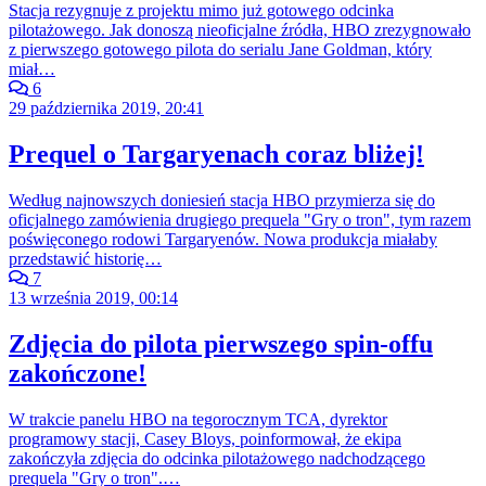
Stacja rezygnuje z projektu mimo już gotowego odcinka
pilotażowego. Jak donoszą nieoficjalne źródła, HBO zrezygnowało
z pierwszego gotowego pilota do serialu Jane Goldman, który
miał…
6
29 października 2019, 20:41
Prequel o Targaryenach coraz bliżej!
Według najnowszych doniesień stacja HBO przymierza się do
oficjalnego zamówienia drugiego prequela "Gry o tron", tym razem
poświęconego rodowi Targaryenów. Nowa produkcja miałaby
przedstawić historię…
7
13 września 2019, 00:14
Zdjęcia do pilota pierwszego spin-offu
zakończone!
W trakcie panelu HBO na tegorocznym TCA, dyrektor
programowy stacji, Casey Bloys, poinformował, że ekipa
zakończyła zdjęcia do odcinka pilotażowego nadchodzącego
prequela "Gry o tron".…