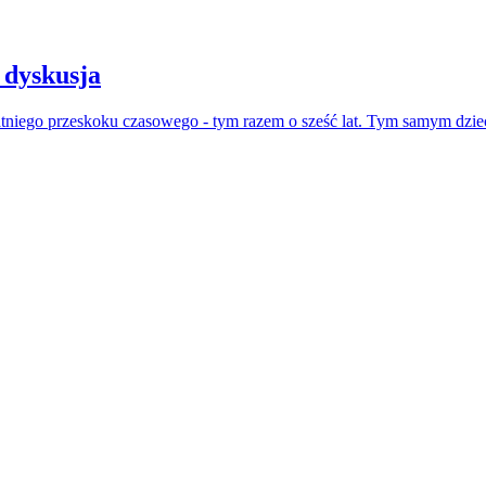
 dyskusja
atniego przeskoku czasowego - tym razem o sześć lat. Tym samym dzie