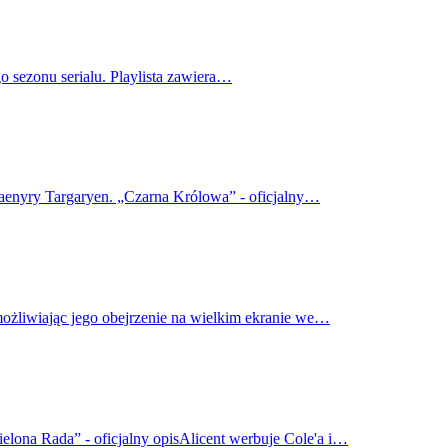
o sezonu serialu. Playlista zawiera…
haenyry Targaryen. „Czarna Królowa” - oficjalny…
możliwiając jego obejrzenie na wielkim ekranie we…
elona Rada” - oficjalny opisAlicent werbuje Cole'a i…