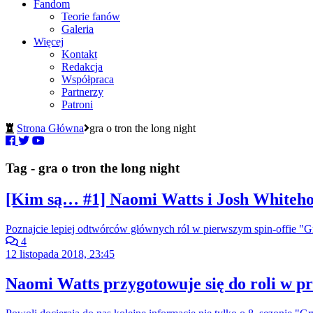
Fandom
Teorie fanów
Galeria
Więcej
Kontakt
Redakcja
Współpraca
Partnerzy
Patroni
Strona Główna
gra o tron the long night
Tag - gra o tron the long night
[Kim są… #1] Naomi Watts i Josh Whiteh
Poznajcie lepiej odtwórców głównych ról w pierwszym spin-offie "Gr
4
12 listopada 2018, 23:45
Naomi Watts przygotowuje się do roli w p