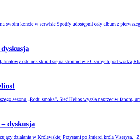
na swoim koncie w serwisie Spotify udostępnił cały album z pierwszeg
 dyskusja
, finałowy odcinek skupił się na stronnictwie Czarnych pod wodzą R
lios!
erwszego sezonu „Rodu smoka”. Sieć Helios wyszła naprzeciw fanom, u
– dyskusja
jący działania w Królewskiej Przystani po śmierci króla Viserysa. „Zi