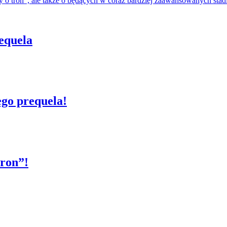
Gry o tron", ale także o będących w coraz bardziej zaawansowanych sta
requela
ego prequela!
tron”!