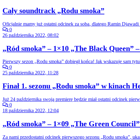
Cały soundtrack „Rodu smoka”
Oficjalnie mamy już ostatni odcinek za sobą, dlatego Ramin Djawadi 
0
26 października 2022, 08:02
„Ród smoka” – 1×10 „The Black Queen” –
Pierwszy sezon „Rodu smoka” dobiegł końca! Jak wskazuje sam tytuł
0
25 października 2022, 11:28
Finał 1. sezonu „Rodu smoka” w kinach He
Już 24 października swoją premierę będzie miał ostatni odcinek pi
0
18 października 2022, 12:04
„Ród smoka” – 1×09 „The Green Council” 
Za nami przedostatni odcinek pierwszego sezonu „Rodu smoka”, ukazu