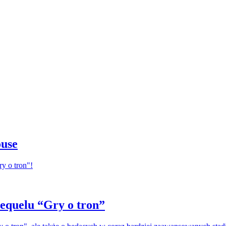
ouse
y o tron"!
requelu “Gry o tron”