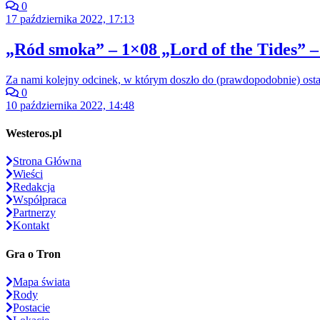
0
17 października 2022, 17:13
„Ród smoka” – 1×08 „Lord of the Tides” –
Za nami kolejny odcinek, w którym doszło do (prawdopodobnie) ost
0
10 października 2022, 14:48
Westeros.pl
Strona Główna
Wieści
Redakcja
Współpraca
Partnerzy
Kontakt
Gra o Tron
Mapa świata
Rody
Postacie