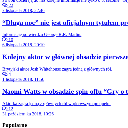
Powoli docierają do nas kolejne informacje nie tylko o 8. sezonie "
22
7 listopada 2018, 22:46
“Długa noc” nie jest oficjalnym tytułem p
Informację potwierdza George R.R. Martin.
10
6 listopada 2018, 20:10
Kolejny aktor w głównej obsadzie pierwsz
Brytyjski aktor Josh Whitehouse zagra jedną z głównych ról.
4
1 listopada 2018, 11:56
Naomi Watts w obsadzie spin-offu “Gry o 
Aktorka zagra jedną z głównych ról w pierwszym prequelu.
12
31 października 2018, 10:26
Popularne