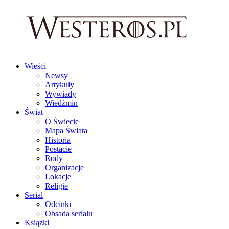
Wieści
Newsy
Artykuły
Wywiady
Wiedźmin
Świat
O Świecie
Mapa Świata
Historia
Postacie
Rody
Organizacje
Lokacje
Religie
Serial
Odcinki
Obsada serialu
Książki