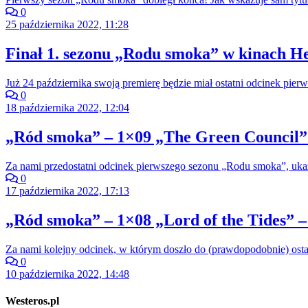
0
25 października 2022, 11:28
Finał 1. sezonu „Rodu smoka” w kinach He
Już 24 października swoją premierę będzie miał ostatni odcinek pi
0
18 października 2022, 12:04
„Ród smoka” – 1×09 „The Green Council” 
Za nami przedostatni odcinek pierwszego sezonu „Rodu smoka”, ukazu
0
17 października 2022, 17:13
„Ród smoka” – 1×08 „Lord of the Tides” –
Za nami kolejny odcinek, w którym doszło do (prawdopodobnie) ost
0
10 października 2022, 14:48
Westeros.pl