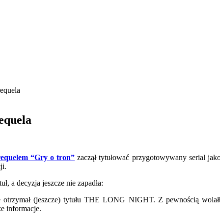
requela
requela
requelem “Gry o tron”
zaczął tytułować przygotowywany serial jako
ji.
ł, a decyzja jeszcze nie zapadła:
otrzymał (jeszcze) tytułu THE LONG NIGHT. Z pewnością wolałbym
 informacje.