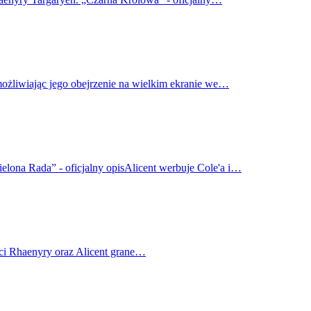
możliwiając jego obejrzenie na wielkim ekranie we…
elona Rada” - oficjalny opisAlicent werbuje Cole'a i…
ci Rhaenyry oraz Alicent grane…