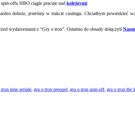
o spin-offu HBO ciągle pracuje nad
kolejnymi
:
bardzo dobrze, jesteśmy w trakcie castingu. Chciałbym powiedzieć wam
przed wydarzeniami z “Gry o tron”. Ostatnio do obsady dołączyli
Naomi
 tron inne seriale
,
gra o tron prequel
,
gra o tron spin-off
,
gra o tron the 