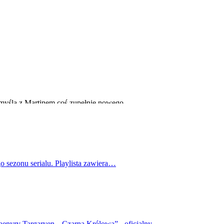
o sezonu serialu. Playlista zawiera…
haenyry Targaryen. „Czarna Królowa” - oficjalny…