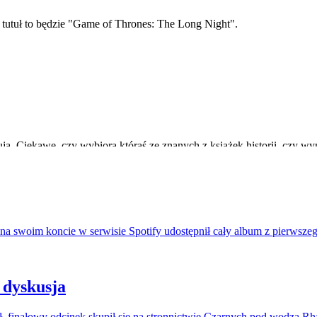
na swoim koncie w serwisie Spotify udostępnił cały album z pierwszeg
 dyskusja
, finałowy odcinek skupił się na stronnictwie Czarnych pod wodzą R