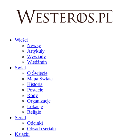
Wieści
Newsy
Artykuły
Wywiady
Wiedźmin
Świat
O Świecie
Mapa Świata
Historia
Postacie
Rody
Organizacje
Lokacje
Religie
Serial
Odcinki
Obsada serialu
Książki