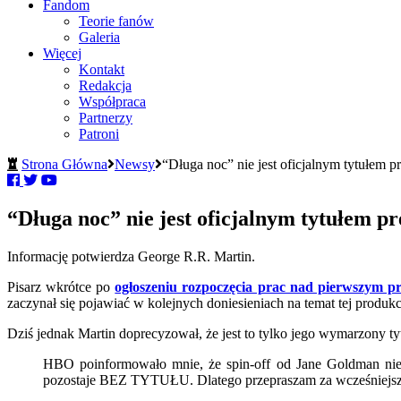
Fandom
Teorie fanów
Galeria
Więcej
Kontakt
Redakcja
Współpraca
Partnerzy
Patroni
Strona Główna
Newsy
“Długa noc” nie jest oficjalnym tytułem p
“Długa noc” nie jest oficjalnym tytułem p
Informację potwierdza George R.R. Martin.
Pisarz wkrótce po
ogłoszeniu rozpoczęcia prac nad pierwszym p
zaczynał się pojawiać w kolejnych doniesieniach na temat tej produkc
Dziś jednak Martin doprecyzował, że jest to tylko jego wymarzony tytu
HBO poinformowało mnie, że spin-off od Jane Goldman nie 
pozostaje BEZ TYTUŁU. Dlatego przepraszam za wcześniejsze