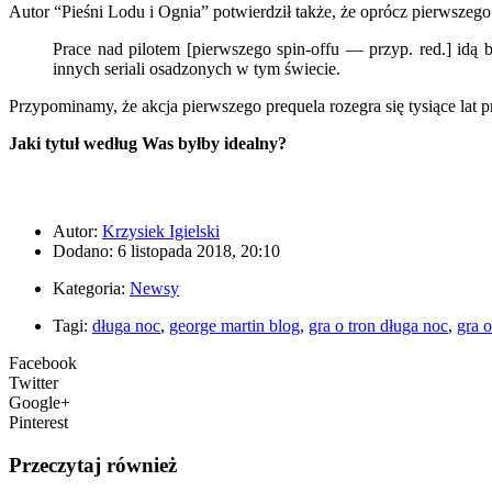
Autor “Pieśni Lodu i Ognia” potwierdził także, że oprócz pierwszeg
Prace nad pilotem [pierwszego spin-offu — przyp. red.] idą 
innych seriali osadzonych w tym świecie.
Przypominamy, że akcja pierwszego prequela rozegra się tysiące lat 
Jaki tytuł według Was byłby idealny?
Autor:
Krzysiek Igielski
Dodano: 6 listopada 2018, 20:10
Kategoria:
Newsy
Tagi:
długa noc
,
george martin blog
,
gra o tron długa noc
,
gra o
Facebook
Twitter
Google+
Pinterest
Przeczytaj również