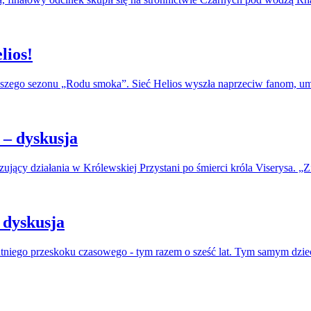
lios!
erwszego sezonu „Rodu smoka”. Sieć Helios wyszła naprzeciw fanom, u
– dyskusja
jący działania w Królewskiej Przystani po śmierci króla Viserysa. „Zi
 dyskusja
atniego przeskoku czasowego - tym razem o sześć lat. Tym samym dzie