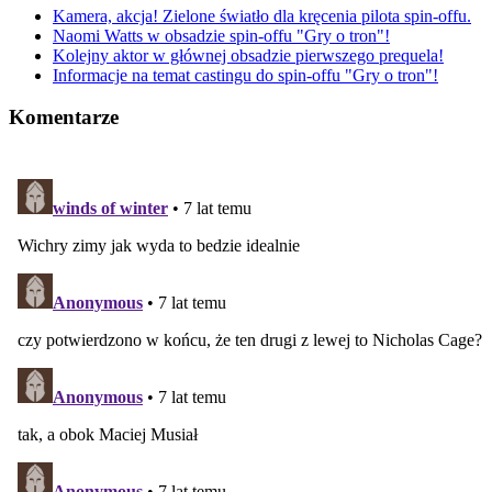
Kamera, akcja! Zielone światło dla kręcenia pilota spin-offu.
Naomi Watts w obsadzie spin-offu "Gry o tron"!
Kolejny aktor w głównej obsadzie pierwszego prequela!
Informacje na temat castingu do spin-offu "Gry o tron"!
Komentarze