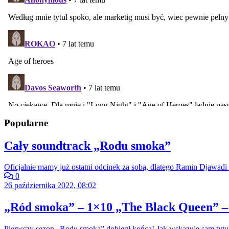
Popularne
Cały soundtrack „Rodu smoka”
Oficjalnie mamy już ostatni odcinek za sobą, dlatego Ramin Djawadi 
0
26 października 2022, 08:02
„Ród smoka” – 1×10 „The Black Queen” –
Pierwszy sezon „Rodu smoka” dobiegł końca! Jak wskazuje sam tytuł