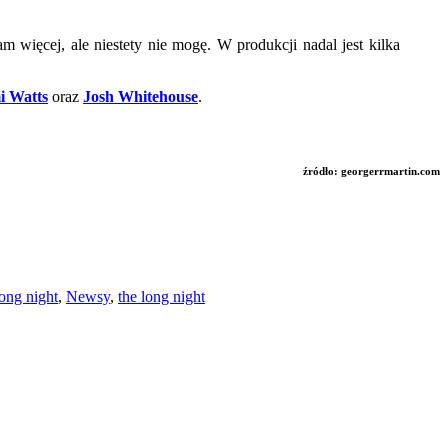
 więcej, ale niestety nie mogę. W produkcji nadal jest kilka
 Watts
oraz
Josh Whitehouse
.
źródło: georgerrmartin.com
long night
,
Newsy
,
the long night