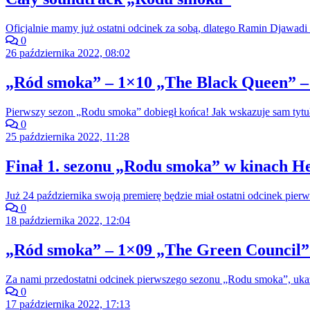
Oficjalnie mamy już ostatni odcinek za sobą, dlatego Ramin Djawadi 
0
26 października 2022, 08:02
„Ród smoka” – 1×10 „The Black Queen” –
Pierwszy sezon „Rodu smoka” dobiegł końca! Jak wskazuje sam tytuł
0
25 października 2022, 11:28
Finał 1. sezonu „Rodu smoka” w kinach He
Już 24 października swoją premierę będzie miał ostatni odcinek pi
0
18 października 2022, 12:04
„Ród smoka” – 1×09 „The Green Council” 
Za nami przedostatni odcinek pierwszego sezonu „Rodu smoka”, ukazu
0
17 października 2022, 17:13