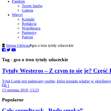
Fandom
Teorie fanów
Galeria
Więcej
Kontakt
Redakcja
Współpraca
Partnerzy
Patroni
Strona Główna
gra o tron tytuły szlaceckie
Tag - gra o tron tytuły szlaceckie
Tytuły Westeros – Z czym to się je? Część 
Tytuł Lorda jest nadawany osobie, która posiada władzę w określon
1
13 sierpnia 2019, 13:23
Popularne
Cały soundtrack „Rodu smoka”