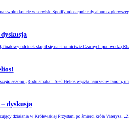
na swoim koncie w serwisie Spotify udostępnił cały album z pierwszeg
 dyskusja
, finałowy odcinek skupił się na stronnictwie Czarnych pod wodzą R
lios!
erwszego sezonu „Rodu smoka”. Sieć Helios wyszła naprzeciw fanom, u
– dyskusja
jący działania w Królewskiej Przystani po śmierci króla Viserysa. „Zi