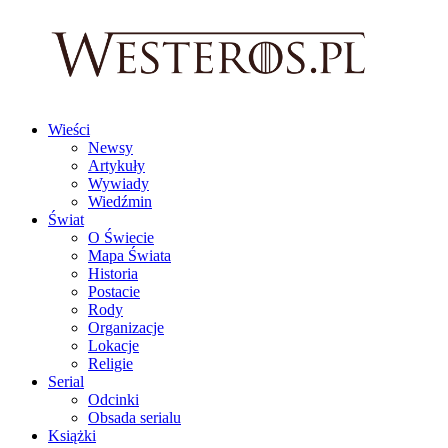
Wieści
Newsy
Artykuły
Wywiady
Wiedźmin
Świat
O Świecie
Mapa Świata
Historia
Postacie
Rody
Organizacje
Lokacje
Religie
Serial
Odcinki
Obsada serialu
Książki