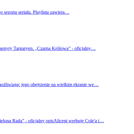
o sezonu serialu. Playlista zawiera…
haenyry Targaryen. „Czarna Królowa” - oficjalny…
możliwiając jego obejrzenie na wielkim ekranie we…
elona Rada” - oficjalny opisAlicent werbuje Cole'a i…