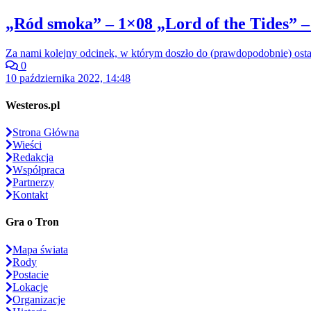
„Ród smoka” – 1×08 „Lord of the Tides” –
Za nami kolejny odcinek, w którym doszło do (prawdopodobnie) ost
0
10 października 2022, 14:48
Westeros.pl
Strona Główna
Wieści
Redakcja
Współpraca
Partnerzy
Kontakt
Gra o Tron
Mapa świata
Rody
Postacie
Lokacje
Organizacje