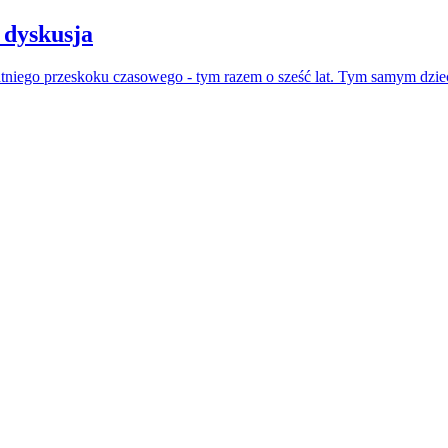
 dyskusja
atniego przeskoku czasowego - tym razem o sześć lat. Tym samym dzie