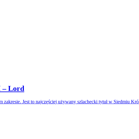
I – Lord
ym zakresie. Jest to najczęściej używany szlachecki tytuł w Siedmiu