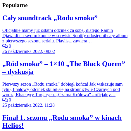
Popularne
Cały soundtrack „Rodu smoka”
Oficjalnie mamy już ostatni odcinek za sobą, dlatego Ramin
Djawadi na swoim koncie w serwisie Spotify udostępnił cały album
z pierwszego sezonu serialu. Playlista zawiera…
0
26 października 2022, 08:02
„Ród smoka” – 1×10 „The Black Queen”
– dyskusja
Pierwszy sezon „Rodu smoka” dobiegł końca! Jak wskazuje sam
tytuł, finałowy odcinek skupił się na stronnictwie Czarnych pod
wodzą Rhaenyry Targaryen. „Czarna Królowa” - oficjalny…
0
25 października 2022, 11:28
Finał 1. sezonu „Rodu smoka” w kinach
Helios!