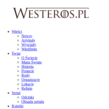
Wieści
Newsy
Artykuły
Wywiady
Wiedźmin
Świat
O Świecie
Mapa Świata
Historia
Postacie
Rody
Organizacje
Lokacje
Religie
Serial
Odcinki
Obsada serialu
Książki