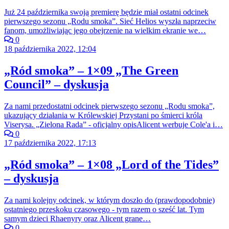
Już 24 października swoją premierę będzie miał ostatni odcinek
pierwszego sezonu „Rodu smoka”. Sieć Helios wyszła naprzeciw
fanom, umożliwiając jego obejrzenie na wielkim ekranie we…
0
18 października 2022, 12:04
„Ród smoka” – 1×09 „The Green
Council” – dyskusja
Za nami przedostatni odcinek pierwszego sezonu „Rodu smoka”,
ukazujący działania w Królewskiej Przystani po śmierci króla
Viserysa. „Zielona Rada” - oficjalny opisAlicent werbuje Cole'a i…
0
17 października 2022, 17:13
„Ród smoka” – 1×08 „Lord of the Tides”
– dyskusja
Za nami kolejny odcinek, w którym doszło do (prawdopodobnie)
ostatniego przeskoku czasowego - tym razem o sześć lat. Tym
samym dzieci Rhaenyry oraz Alicent grane…
0