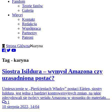
Fandom
Teorie fanów
Galeria
Więcej
Kontakt
Redakcja
Współpraca
Partnerzy
Patroni
Strona Główna
karyna
Tag - karyna
Siostra Isildura – wymysł Amazona czy
uzasadniona postać?
Umieszczenie w „Pierścieniach Władzy” postaci Eärien, siostry
Isildura, jest jedną z bardziej kontrowersyjnych zmian, na jakie
zdecydowali się twórcy serialu Amazona w stosunku do materiału…
1
10 sierpnia 2022, 14:04