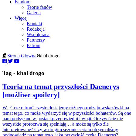
Fandom
Teorie fanów
Galeria
Więcej
Kontakt
Redakcja
Współpraca
Partnerzy
Patroni
Strona Główna
khal drogo
Tag - khal drogo
Teoria na temat przyszłości Daenerys
[możliwe spoilery]
W „Grze o tron” często dostajemy różnego rodzaju wskazówki na
temat tego, co może wydarzyć się w przyszłości bohaterów. Są one
nam podsyłane w postaci przepowiedni i wizji. Oczywiście nie
wszystkie proroctwa się spełniają… a może są tylko źle
interpretowane? Czy w drugim sezonie serialu otrzymaliśmy
podpowiedź na temat tego, jaka przyszłość czeka Daenerys?