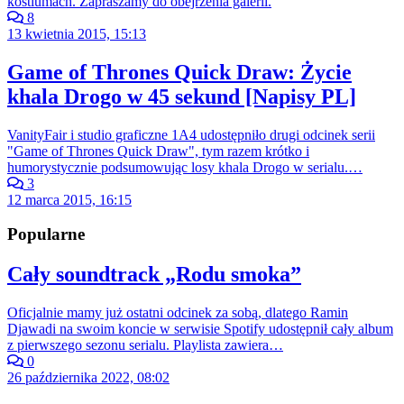
kostiumach. Zapraszamy do obejrzenia galerii.
8
13 kwietnia 2015, 15:13
Game of Thrones Quick Draw: Życie
khala Drogo w 45 sekund [Napisy PL]
VanityFair i studio graficzne 1A4 udostępniło drugi odcinek serii
"Game of Thrones Quick Draw", tym razem krótko i
humorystycznie podsumowując losy khala Drogo w serialu.…
3
12 marca 2015, 16:15
Popularne
Cały soundtrack „Rodu smoka”
Oficjalnie mamy już ostatni odcinek za sobą, dlatego Ramin
Djawadi na swoim koncie w serwisie Spotify udostępnił cały album
z pierwszego sezonu serialu. Playlista zawiera…
0
26 października 2022, 08:02