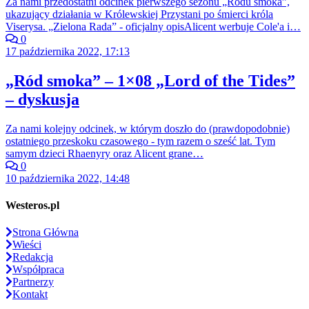
Za nami przedostatni odcinek pierwszego sezonu „Rodu smoka”,
ukazujący działania w Królewskiej Przystani po śmierci króla
Viserysa. „Zielona Rada” - oficjalny opisAlicent werbuje Cole'a i…
0
17 października 2022, 17:13
„Ród smoka” – 1×08 „Lord of the Tides”
– dyskusja
Za nami kolejny odcinek, w którym doszło do (prawdopodobnie)
ostatniego przeskoku czasowego - tym razem o sześć lat. Tym
samym dzieci Rhaenyry oraz Alicent grane…
0
10 października 2022, 14:48
Westeros.pl
Strona Główna
Wieści
Redakcja
Współpraca
Partnerzy
Kontakt