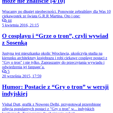
może nie znaliście [4/10]
Wracamy po długiej nieobecności. Ponownie zebraliśmy dla Was 10
ciekawostek ze świata G.R.R Martina. Oto i one:
44
5 kwietnia 2016, 21:15
O cosplayu i “Grze o tron”, czyli wywiad
z Sosenką
Justyna jest mieszkanką okolic Wrocławia, ukończyła studia na
kierunku architektury krajobrazu i robi ciekawe cosplaye postaci z
"Gry o tron" i nie tylko. Zapraszamy do przeczytania wywiadu i
odwiedzenia jej fanpage`a.
5
20 września 2015, 17:59
Humor: Postacie z “Gry o tron” w wersji
indyjskiej
Vishal Dutt, grafik z Nowego Delhi, przygotował przerobione
zdjęcia popularnych postaci z "Gry o tron" w... indyjskich