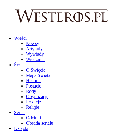
Wieści
Newsy
Artykuły
Wywiady
Wiedźmin
Świat
O Świecie
Mapa Świata
Historia
Postacie
Rody
Organizacje
Lokacje
Religie
Serial
Odcinki
Obsada serialu
Książki