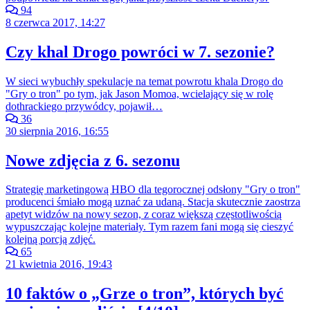
94
8 czerwca 2017, 14:27
Czy khal Drogo powróci w 7. sezonie?
W sieci wybuchły spekulacje na temat powrotu khala Drogo do
"Gry o tron" po tym, jak Jason Momoa, wcielający się w rolę
dothrackiego przywódcy, pojawił…
36
30 sierpnia 2016, 16:55
Nowe zdjęcia z 6. sezonu
Strategię marketingową HBO dla tegorocznej odsłony "Gry o tron"
producenci śmiało mogą uznać za udaną. Stacja skutecznie zaostrza
apetyt widzów na nowy sezon, z coraz większą częstotliwością
wypuszczając kolejne materiały. Tym razem fani mogą się cieszyć
kolejną porcją zdjęć.
65
21 kwietnia 2016, 19:43
10 faktów o „Grze o tron”, których być