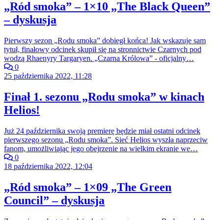
„Ród smoka” – 1×10 „The Black Queen”
– dyskusja
Pierwszy sezon „Rodu smoka” dobiegł końca! Jak wskazuje sam
tytuł, finałowy odcinek skupił się na stronnictwie Czarnych pod
wodzą Rhaenyry Targaryen. „Czarna Królowa” - oficjalny…
0
25 października 2022, 11:28
Finał 1. sezonu „Rodu smoka” w kinach
Helios!
Już 24 października swoją premierę będzie miał ostatni odcinek
pierwszego sezonu „Rodu smoka”. Sieć Helios wyszła naprzeciw
fanom, umożliwiając jego obejrzenie na wielkim ekranie we…
0
18 października 2022, 12:04
„Ród smoka” – 1×09 „The Green
Council” – dyskusja