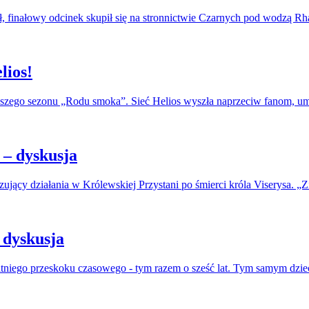
, finałowy odcinek skupił się na stronnictwie Czarnych pod wodzą R
lios!
erwszego sezonu „Rodu smoka”. Sieć Helios wyszła naprzeciw fanom, u
– dyskusja
jący działania w Królewskiej Przystani po śmierci króla Viserysa. „Zi
 dyskusja
atniego przeskoku czasowego - tym razem o sześć lat. Tym samym dzie