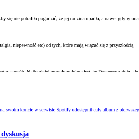
na swoim koncie w serwisie Spotify udostępnił cały album z pierwszeg
 dyskusja