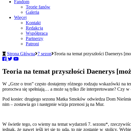
Fandom
Teorie fanów
Galeria
Więcej
Kontakt
Redakcja
Współpraca
Partnerzy
Patroni
Strona Główna
7 sezon
Teoria na temat przyszłości Daenerys [mo
Teoria na temat przyszłości Daenerys [moż
W „Grze o tron” często dostajemy różnego rodzaju wskazówki na tem
proroctwa się spełniają… a może są tylko źle interpretowane? Czy w
Pod koniec drugiego sezonu Matka Smoków odwiedza Dom Nieśmiertel
nim – zostawia go i następnie wizja przenosi ją na Mur.
W świetle tego, co wiemy na temat wydarzeń 7. sezonu*, rzeczywiś
jednak, że nawet jeśli jej się to uda, to nie zostanie w stolicy. W