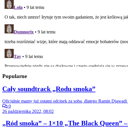
Popularne
Cały soundtrack „Rodu smoka”
Oficjalnie mamy już ostatni odcinek za sobą, dlatego Ramin Djawadi 
0
26 października 2022, 08:02
„Ród smoka” – 1×10 „The Black Queen” –