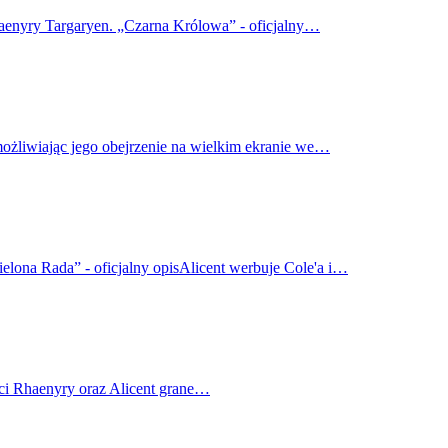
haenyry Targaryen. „Czarna Królowa” - oficjalny…
możliwiając jego obejrzenie na wielkim ekranie we…
elona Rada” - oficjalny opisAlicent werbuje Cole'a i…
ci Rhaenyry oraz Alicent grane…