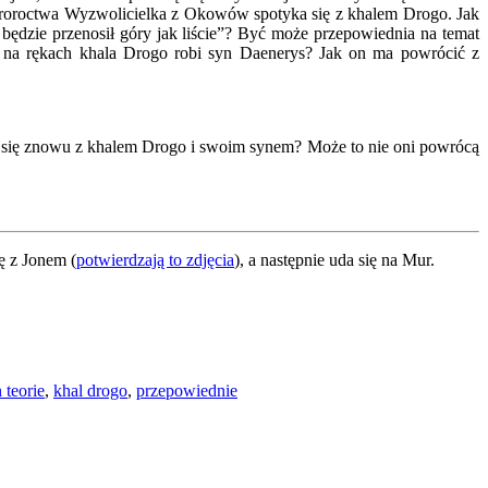
i proroctwa Wyzwolicielka z Okowów spotyka się z khalem Drogo. Jak
będzie przenosił góry jak liście”? Być może przepowiednia na temat
h na rękach khala Drogo robi syn Daenerys? Jak on ma powrócić z
ka się znowu z khalem Drogo i swoim synem? Może to nie oni powrócą
ę z Jonem (
potwierdzają to zdjęcia
), a następnie uda się na Mur.
 teorie
,
khal drogo
,
przepowiednie