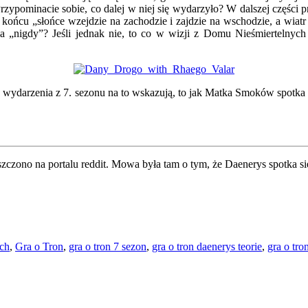
 Przypominacie sobie, co dalej w niej się wydarzyło? W dalszej częśc
ńcu „słońce wzejdzie na zachodzie i zajdzie na wschodzie, a wiatr 
 „nigdy”? Jeśli jednak nie, to co w wizji z Domu Nieśmiertelnyc
 a wydarzenia z 7. sezonu na to wskazują, to jak Matka Smoków spot
eszczono na portalu reddit. Mowa była tam o tym, że Daenerys spotka si
ych
,
Gra o Tron
,
gra o tron 7 sezon
,
gra o tron daenerys teorie
,
gra o tron