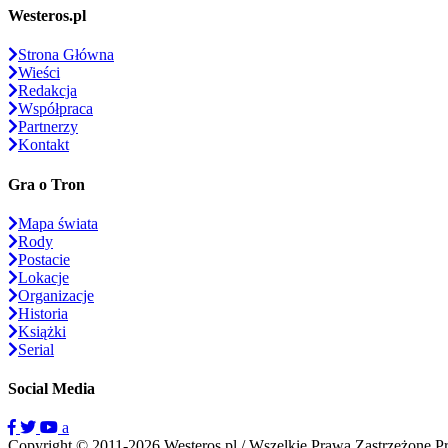
Westeros.pl
Strona Główna
Wieści
Redakcja
Współpraca
Partnerzy
Kontakt
Gra o Tron
Mapa świata
Rody
Postacie
Lokacje
Organizacje
Historia
Książki
Serial
Social Media
a
Copyright © 2011-2026 Westeros.pl / Wszelkie Prawa Zastrzeżone
P