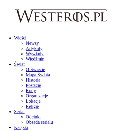
Wieści
Newsy
Artykuły
Wywiady
Wiedźmin
Świat
O Świecie
Mapa Świata
Historia
Postacie
Rody
Organizacje
Lokacje
Religie
Serial
Odcinki
Obsada serialu
Książki