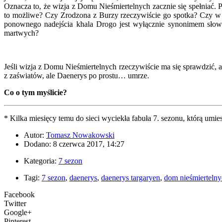
Oznacza to, że wizja z Domu Nieśmiertelnych zacznie się spełniać.
to możliwe? Czy Zrodzona z Burzy rzeczywiście go spotka? Czy w ko
ponownego nadejścia khala Drogo jest wyłącznie synonimem słowa
martwych?
Jeśli wizja z Domu Nieśmiertelnych rzeczywiście ma się sprawdzić,
z zaświatów, ale Daenerys po prostu… umrze.
Co o tym myślicie?
* Kilka miesięcy temu do sieci wyciekła fabuła 7. sezonu, którą umi
Autor:
Tomasz Nowakowski
Dodano: 8 czerwca 2017, 14:27
Kategoria:
7 sezon
Tagi:
7 sezon
,
daenerys
,
daenerys targaryen
,
dom nieśmierteln
Facebook
Twitter
Google+
Pinterest