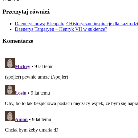
Przeczytaj również
Daenerys nową Kleopatrą? Historyczne inspiracje dla kazirod
Daenerys Targaryen – Henryk VII w sukience?
Komentarze