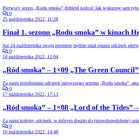
Pierwszy sezon „Rodu smoka” dobiegł końca! Jak wskazuje sam tytuł
0
25 października 2022, 11:28
Finał 1. sezonu „Rodu smoka” w kinach He
Już 24 października swoją premierę będzie miał ostatni odcinek pi
0
18 października 2022, 12:04
„Ród smoka” – 1×09 „The Green Council” 
Za nami przedostatni odcinek pierwszego sezonu „Rodu smoka”, ukazu
0
17 października 2022, 17:13
„Ród smoka” – 1×08 „Lord of the Tides” –
Za nami kolejny odcinek, w którym doszło do (prawdopodobnie) ost
0
10 października 2022, 14:48