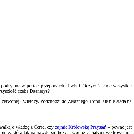
podsyłane w postaci przepowiedni i wizji. Oczywiście nie wszystkie
przyszłość czeka Daenerys?
zerwonej Twierdzy. Podchodzi do Żelaznego Tronu, ale nie siada na
 walkę o władzę z Cersei czy
zajmie Królewską Przystań
– pewne jest
 wojnie, która tak naprawdę się liczy – wojnie z białymi wędrowcami.