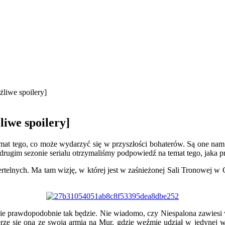
żliwe spoilery]
liwe spoilery]
at tego, co może wydarzyć się w przyszłości bohaterów. Są one nam 
 drugim sezonie serialu otrzymaliśmy podpowiedź na temat tego, jaka 
nych. Ma tam wizję, w której jest w zaśnieżonej Sali Tronowej w C
cie prawdopodobnie tak będzie. Nie wiadomo, czy Niespalona zawiesi
ybierze się ona ze swoją armią na Mur, gdzie weźmie udział w jedynej