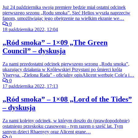
Już 24 października swoją premierę będzie miał ostatni odcinek
pierwszego sezonu „Rodu smoka”. Sieć Helios wyszła naprzeciw
fanom, umożliwiając jego obejrzenie na wielkim ekranie we…
0
18 października 2022, 12:04
„Ród smoka” – 1×09 „The Green
Council” – dyskusja
Za nami przedostatni odcinek pierwszego sezonu „Rodu smoka”,
ukazujący działania w Królewskiej Przystani po śmierci króla
Viserysa. „Zielona Rada” - oficjalny opisAlicent werbuje Cole'a i…
0
17 października 2022, 17:13
„Ród smoka” – 1×08 „Lord of the Tides”
– dyskusja
Za nami kolejny odcinek, w którym doszło do (prawdopodobnie)
ostatniego przeskoku czasowego - tym razem o sześć lat. Tym
samym dzieci Rhaenyry oraz Alicent grane…
0