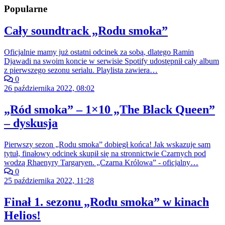
Popularne
Cały soundtrack „Rodu smoka”
Oficjalnie mamy już ostatni odcinek za sobą, dlatego Ramin
Djawadi na swoim koncie w serwisie Spotify udostępnił cały album
z pierwszego sezonu serialu. Playlista zawiera…
0
26 października 2022, 08:02
„Ród smoka” – 1×10 „The Black Queen”
– dyskusja
Pierwszy sezon „Rodu smoka” dobiegł końca! Jak wskazuje sam
tytuł, finałowy odcinek skupił się na stronnictwie Czarnych pod
wodzą Rhaenyry Targaryen. „Czarna Królowa” - oficjalny…
0
25 października 2022, 11:28
Finał 1. sezonu „Rodu smoka” w kinach
Helios!