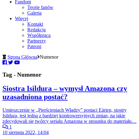
Fandom
Teorie fanów
Galeria
Więcej
Kontakt
Redakcja
Współpraca
Partnerzy
Patroni
Strona Główna
Numenor
Tag - Numenor
Siostra Isildura – wymysł Amazona czy
uzasadniona postać?
Umieszczenie w „Pierścieniach Władzy” postaci Eärien, siostry
Isildura, jest jedną z bardziej kontrowersyjnych zmian, na jakie
zdecydowali się twórcy serialu Amazona w stosunku do materiału…
1
10 sierpnia 2022, 14:04