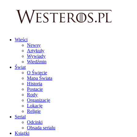
Wieści
Newsy
Artykuły
Wywiady
Wiedźmin
Świat
O Świecie
Mapa Świata
Historia
Postacie
Rody
Organizacje
Lokacje
Religie
Serial
Odcinki
Obsada serialu
Książki