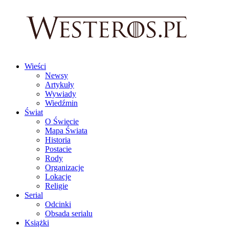
Wieści
Newsy
Artykuły
Wywiady
Wiedźmin
Świat
O Świecie
Mapa Świata
Historia
Postacie
Rody
Organizacje
Lokacje
Religie
Serial
Odcinki
Obsada serialu
Książki