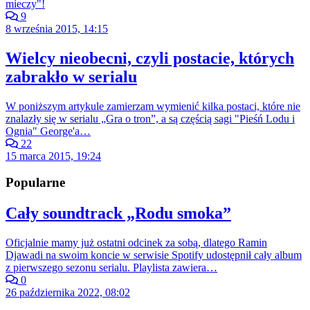
mieczy"!
9
8 września 2015, 14:15
Wielcy nieobecni, czyli postacie, których
zabrakło w serialu
W poniższym artykule zamierzam wymienić kilka postaci, które nie
znalazły się w serialu „Gra o tron”, a są częścią sagi "Pieśń Lodu i
Ognia" George'a…
22
15 marca 2015, 19:24
Popularne
Cały soundtrack „Rodu smoka”
Oficjalnie mamy już ostatni odcinek za sobą, dlatego Ramin
Djawadi na swoim koncie w serwisie Spotify udostępnił cały album
z pierwszego sezonu serialu. Playlista zawiera…
0
26 października 2022, 08:02