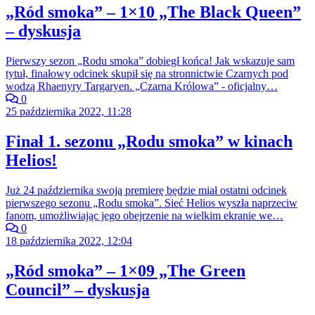
„Ród smoka” – 1×10 „The Black Queen”
– dyskusja
Pierwszy sezon „Rodu smoka” dobiegł końca! Jak wskazuje sam
tytuł, finałowy odcinek skupił się na stronnictwie Czarnych pod
wodzą Rhaenyry Targaryen. „Czarna Królowa” - oficjalny…
0
25 października 2022, 11:28
Finał 1. sezonu „Rodu smoka” w kinach
Helios!
Już 24 października swoją premierę będzie miał ostatni odcinek
pierwszego sezonu „Rodu smoka”. Sieć Helios wyszła naprzeciw
fanom, umożliwiając jego obejrzenie na wielkim ekranie we…
0
18 października 2022, 12:04
„Ród smoka” – 1×09 „The Green
Council” – dyskusja