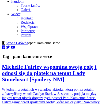
Fandom
Teorie fanów
Galeria
Więcej
Kontakt
Redakcja
Współpraca
Partnerzy
Patroni
Strona Główna
pani kamienne serce
Tag - pani kamienne serce
Michelle Fairley wspomina swoją rolę i
odnosi się do plotek na temat Lady
Stoneheart [Spoilery NM]
W jednym z ostatnich wywiadów aktorka, którą po raz ostatni
zobaczyliśmy w roli Catelyn Stark w 3. sezonie, podjęła między
innymi temat plotek dotyczących postaci Pani Kamienne Serce.
Ostrzegamy przed spoilerami osoby, które nie czytały "Nawałnicy