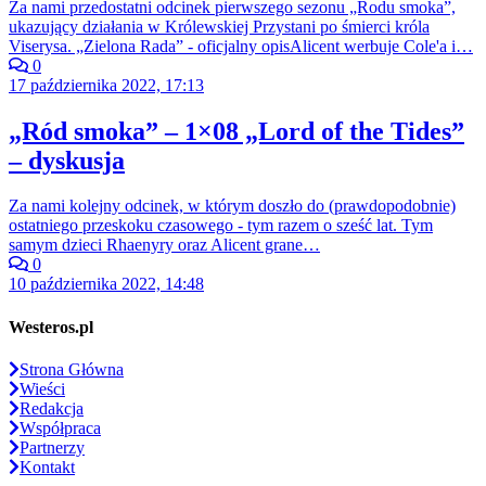
Za nami przedostatni odcinek pierwszego sezonu „Rodu smoka”,
ukazujący działania w Królewskiej Przystani po śmierci króla
Viserysa. „Zielona Rada” - oficjalny opisAlicent werbuje Cole'a i…
0
17 października 2022, 17:13
„Ród smoka” – 1×08 „Lord of the Tides”
– dyskusja
Za nami kolejny odcinek, w którym doszło do (prawdopodobnie)
ostatniego przeskoku czasowego - tym razem o sześć lat. Tym
samym dzieci Rhaenyry oraz Alicent grane…
0
10 października 2022, 14:48
Westeros.pl
Strona Główna
Wieści
Redakcja
Współpraca
Partnerzy
Kontakt