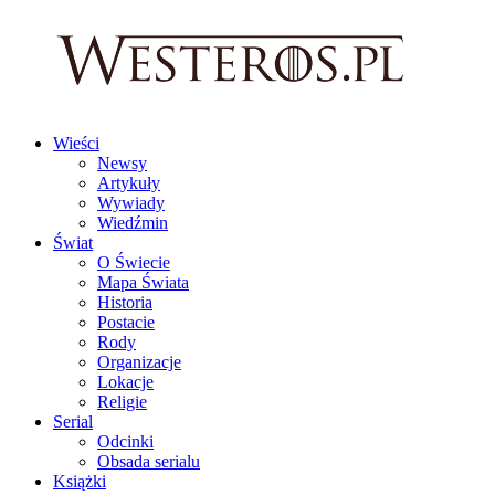
Wieści
Newsy
Artykuły
Wywiady
Wiedźmin
Świat
O Świecie
Mapa Świata
Historia
Postacie
Rody
Organizacje
Lokacje
Religie
Serial
Odcinki
Obsada serialu
Książki