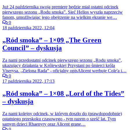
Już 24 października swoją premierę będzie miał ostatni odcinek
pierwszego sezonu „Rodu smoka”. Sieć Helios wyszła naprzeciw
fanom, umożliwiając jego obejrzenie na wielkim ekranie we…
0
18 października 2022, 12:04
„Ród smoka” – 1×09 „The Green
Council” – dyskusja
Za nami przedostatni odcinek pierwszego sezonu „Rodu smoka”,
ukazujący działania w Królewskiej Przystani po śmierci króla
Viserysa. „Zielona Rada” - oficjalny opisAlicent werbuje Cole'a i…
0
17 października 2022, 17:13
„Ród smoka” – 1×08 „Lord of the Tides”
– dyskusja
Za nami kolejny odcinek, w którym doszło do (prawdopodobnie)
ostatniego przeskoku czasowego - tym razem o sześć lat. Tym
samym dzieci Rhaenyry oraz Alicent grane…
0