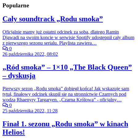
Popularne
Cały soundtrack „Rodu smoka”
Oficjalnie mamy już ostatni odcinek za sobą, dlatego Ramin
Djawadi na swoim koncie w serwisie Spotify udostępnił cały album
z pierwszego sezonu serialu. Playlista zawiera…
0
26 października 2022, 08:02
„Ród smoka” – 1×10 „The Black Queen”
– dyskusja
Pierwszy sezon „Rodu smoka” dobiegł końca! Jak wskazuje sam
tytuł, finałowy odcinek skupił się na stronnictwie Czarnych pod
wodzą Rhaenyry Targaryen. „Czarna Królowa” - oficjalny…
0
25 października 2022, 11:28
Finał 1. sezonu „Rodu smoka” w kinach
Helios!