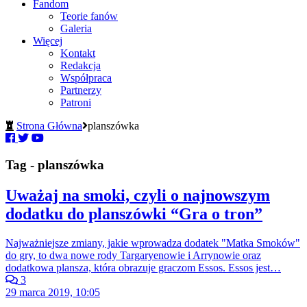
Fandom
Teorie fanów
Galeria
Więcej
Kontakt
Redakcja
Współpraca
Partnerzy
Patroni
Strona Główna
planszówka
Tag - planszówka
Uważaj na smoki, czyli o najnowszym
dodatku do planszówki “Gra o tron”
Najważniejsze zmiany, jakie wprowadza dodatek "Matka Smoków"
do gry, to dwa nowe rody Targaryenowie i Arrynowie oraz
dodatkowa plansza, która obrazuje graczom Essos. Essos jest…
3
29 marca 2019, 10:05