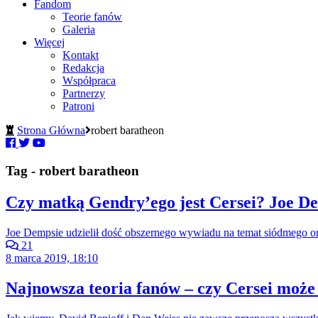
Fandom
Teorie fanów
Galeria
Więcej
Kontakt
Redakcja
Współpraca
Partnerzy
Patroni
Strona Główna
robert baratheon
Tag - robert baratheon
Czy matką Gendry’ego jest Cersei? Joe D
Joe Dempsie udzielił dość obszernego wywiadu na temat siódmego o
21
8 marca 2019, 18:10
Najnowsza teoria fanów – czy Cersei moż