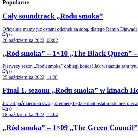
Popularne
Cały soundtrack „Rodu smoka”
Oficjalnie mamy już ostatni odcinek za sobą, dlatego Ramin Djawadi 
0
26 października 2022, 08:02
„Ród smoka” – 1×10 „The Black Queen” –
Pierwszy sezon „Rodu smoka” dobiegł końca! Jak wskazuje sam tytuł
0
25 października 2022, 11:28
Finał 1. sezonu „Rodu smoka” w kinach He
Już 24 października swoją premierę będzie miał ostatni odcinek pi
0
18 października 2022, 12:04
„Ród smoka” – 1×09 „The Green Council” 