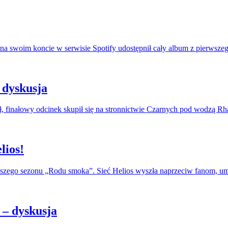
na swoim koncie w serwisie Spotify udostępnił cały album z pierwszeg
 dyskusja
, finałowy odcinek skupił się na stronnictwie Czarnych pod wodzą R
lios!
erwszego sezonu „Rodu smoka”. Sieć Helios wyszła naprzeciw fanom, u
– dyskusja