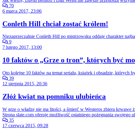
Jak wiemy, David Benioff i Dan Weiss nie zawsze przenoszą wszystk
70
6 marca 2017, 23:06
Conleth Hill chciał zostać królem!
Niezaprzeczalnie Conleth Hill po mistrzowsku oddaje charakter naj
9
7 lutego 2017, 13:00
10 faktów o „Grze o tron”, których być moż
Oto kolejne 10 faktów na temat serialu, książek i obsadzie, których b
39
12 sierpnia 2015, 20:36
Złóż kwiat na pomniku ulubieńca
W grze o władzę nie ma litości, a śmierć w Westeros zbiera krwawe ż
Strona slate.com oferuje możliwość ostatniego pożegnania swojego u
35
17 czerwca 2015, 09:28