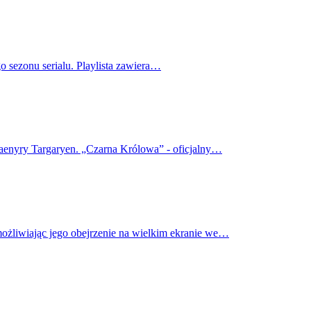
o sezonu serialu. Playlista zawiera…
haenyry Targaryen. „Czarna Królowa” - oficjalny…
możliwiając jego obejrzenie na wielkim ekranie we…