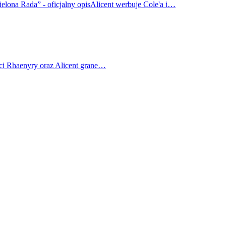
elona Rada” - oficjalny opisAlicent werbuje Cole'a i…
ci Rhaenyry oraz Alicent grane…