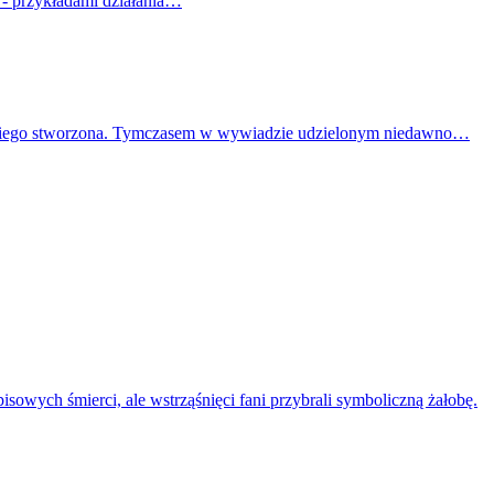
 - przykładami działania…
 dla niego stworzona. Tymczasem w wywiadzie udzielonym niedawno…
sowych śmierci, ale wstrząśnięci fani przybrali symboliczną żałobę.