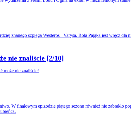
ie wydarzenia z Pieśni Lodu i Ognia na ekran w niezmienionym stanie
bardziej znanego szpiega Westeros - Varysa. Rola Pająka jest wręcz
e nie znaliście [2/10]
yć może nie znaliście!
niwo. W finałowym epizodzie piątego sezonu również nie zabrakło popi
lubieńca.