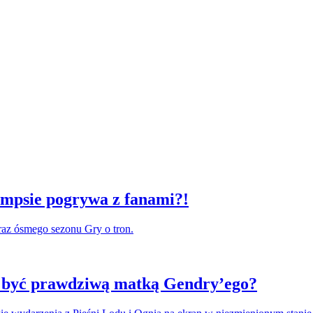
empsie pogrywa z fanami?!
raz ósmego sezonu Gry o tron.
e być prawdziwą matką Gendry’ego?