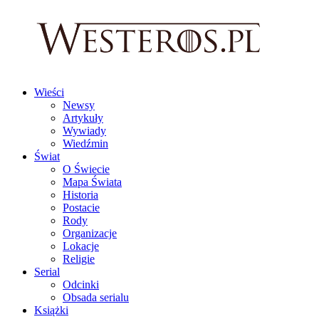
Wieści
Newsy
Artykuły
Wywiady
Wiedźmin
Świat
O Świecie
Mapa Świata
Historia
Postacie
Rody
Organizacje
Lokacje
Religie
Serial
Odcinki
Obsada serialu
Książki