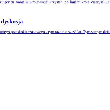
jący działania w Królewskiej Przystani po śmierci króla Viserysa. „Zi
 dyskusja
atniego przeskoku czasowego - tym razem o sześć lat. Tym samym dzie