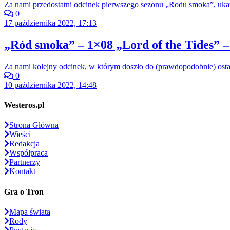
Za nami przedostatni odcinek pierwszego sezonu „Rodu smoka”, ukazu
0
17 października 2022, 17:13
„Ród smoka” – 1×08 „Lord of the Tides” –
Za nami kolejny odcinek, w którym doszło do (prawdopodobnie) ost
0
10 października 2022, 14:48
Westeros.pl
Strona Główna
Wieści
Redakcja
Współpraca
Partnerzy
Kontakt
Gra o Tron
Mapa świata
Rody