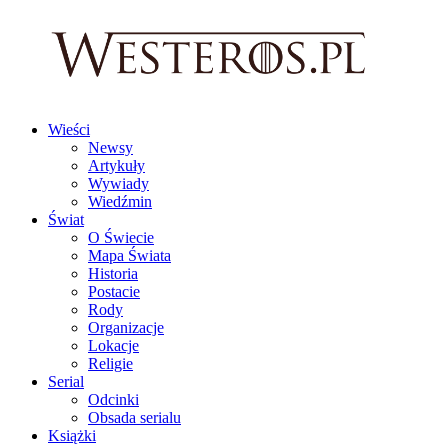
Wieści
Newsy
Artykuły
Wywiady
Wiedźmin
Świat
O Świecie
Mapa Świata
Historia
Postacie
Rody
Organizacje
Lokacje
Religie
Serial
Odcinki
Obsada serialu
Książki