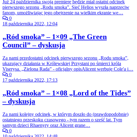
Już 24 października swoją premierę będzie miał ostatni odcinek
pierwszego sezonu „Rodu smoka”. Sieć Helios wyszła naprzeciw
fanom, umożliwiając jego obejrzenie na wielkim ekranie we…
0
18 października 2022, 12:04
„Ród smoka” – 1×09 „The Green
Council” – dyskusja
Za nami przedostatni odcinek pierwszego sezonu „Rodu smoka”,
ukazujący działania w Królewskiej Przystani po śmierci króla
Viserysa. „Zielona Rada” - oficjalny opisAlicent werbuje Cole'a i…
0
17 października 2022, 17:13
„Ród smoka” – 1×08 „Lord of the Tides”
– dyskusja
Za nami kolejny odcinek, w którym doszło do (prawdopodobnie)
ostatniego przeskoku czasowego - tym razem o sześć lat. Tym
samym dzieci Rhaenyry oraz Alicent grane…
0
10 października 2022, 14:48