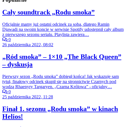
Cały soundtrack „Rodu smoka”
Oficjalnie mamy już ostatni odcinek za sobą, dlatego Ramin
Djawadi na swoim koncie w serwisie Spotify udostępnił cały album
z pierwszego sezonu serialu. Playlista zawiera…
0
26 października 2022, 08:02
„Ród smoka” – 1×10 „The Black Queen”
– dyskusja
Pierwszy sezon „Rodu smoka” dobiegł końca! Jak wskazuje sam
tytuł, finałowy odcinek skupił się na stronnictwie Czarnych pod
wodzą Rhaenyry Targaryen. „Czarna Królowa” - oficjalny…
0
25 października 2022, 11:28
Finał 1. sezonu „Rodu smoka” w kinach
Helios!